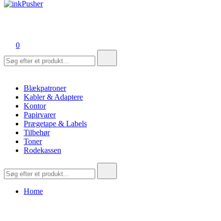
inkPusher
Leverandør af blækpatroner, kontor artikler og meget mere
0
Søg
efter:
Blækpatroner
Kabler & Adaptere
Kontor
Papirvarer
Prægetape & Labels
Tilbehør
Toner
Rodekassen
Søg
efter:
Home