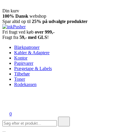
Din kurv
Spring
100% Dansk
webshop
til
Spar altid op til
25% på udvalgte produkter
indhold
Fri fragt ved køb
over 999,-
inkPusher
Leverandør af blækpatroner, kontor artikler og meget mere
Fragt fra
59,- med GLS
!
Blækpatroner
Kabler & Adaptere
Kontor
Papirvarer
Prægetape & Labels
Tilbehør
Toner
Rodekassen
0
Søg
efter: