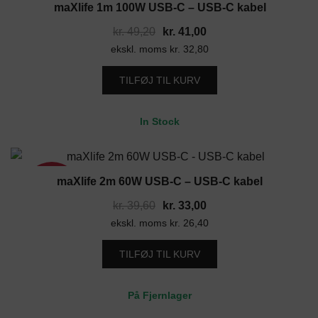
maXlife 1m 100W USB-C – USB-C kabel
17%
Den
Den
kr.
49,20
kr.
41,00
ekskl. moms
oprindelige
kr.
32,80
aktuelle
pris
pris
TILFØJ TIL KURV
var:
er:
kr. 49,20.
kr. 41,00.
In Stock
maXlife 2m 60W USB-C – USB-C kabel
17%
Den
Den
kr.
39,60
kr.
33,00
ekskl. moms
oprindelige
kr.
26,40
aktuelle
pris
pris
TILFØJ TIL KURV
var:
er:
kr. 39,60.
kr. 33,00.
På Fjernlager