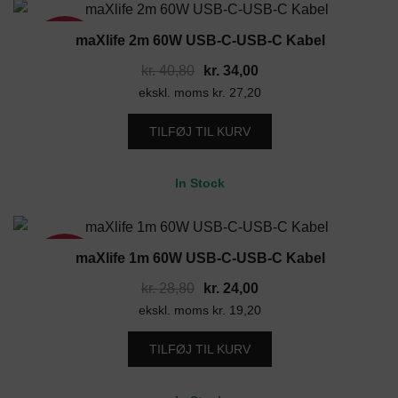
maXlife 2m 60W USB-C-USB-C Kabel
17%
Den
Den
kr.
40,80
kr.
34,00
ekskl. moms
oprindelige
kr.
27,20
aktuelle
pris
pris
TILFØJ TIL KURV
var:
er:
kr. 40,80.
kr. 34,00.
In Stock
maXlife 1m 60W USB-C-USB-C Kabel
17%
Den
Den
kr.
28,80
kr.
24,00
ekskl. moms
oprindelige
kr.
19,20
aktuelle
pris
pris
TILFØJ TIL KURV
var:
er:
kr. 28,80.
kr. 24,00.