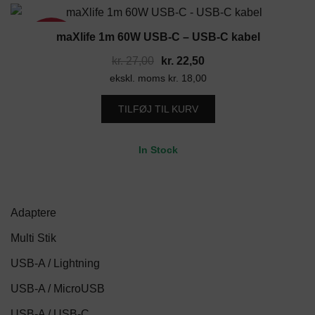
maXlife 1m 60W USB-C – USB-C kabel
17%
Den
Den
kr.
27,00
kr.
22,50
ekskl. moms
oprindelige
kr.
18,00
aktuelle
pris
pris
TILFØJ TIL KURV
var:
er:
kr. 27,00.
kr. 22,50.
In Stock
Adaptere
Multi Stik
USB-A / Lightning
USB-A / MicroUSB
USB-A / USB-C