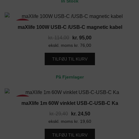
In Stock
maXlife 100W USB-C /USB-C magnetic kabel
17%
Den
Den
kr.
114,00
kr.
95,00
ekskl. moms
oprindelige
kr.
76,00
aktuelle
pris
pris
TILFØJ TIL KURV
var:
er:
kr. 114,00.
kr. 95,00.
På Fjernlager
maXlife 1m 60W vinklet USB-C-USB-C Ka
17%
Den
Den
kr.
29,40
kr.
24,50
ekskl. moms
oprindelige
kr.
19,60
aktuelle
pris
pris
TILFØJ TIL KURV
var:
er: