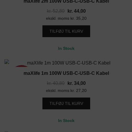
maXlife 2m 100W USB-C-USB-C Kabel
17%
Den
Den
kr.
52,80
kr.
44,00
ekskl. moms
oprindelige
kr.
35,20
aktuelle
pris
pris
TILFØJ TIL KURV
var:
er:
kr. 52,80.
kr. 44,00.
In Stock
maXlife 1m 100W USB-C-USB-C Kabel
17%
Den
Den
kr.
40,80
kr.
34,00
ekskl. moms
oprindelige
kr.
27,20
aktuelle
pris
pris
TILFØJ TIL KURV
var:
er:
kr. 40,80.
kr. 34,00.
In Stock