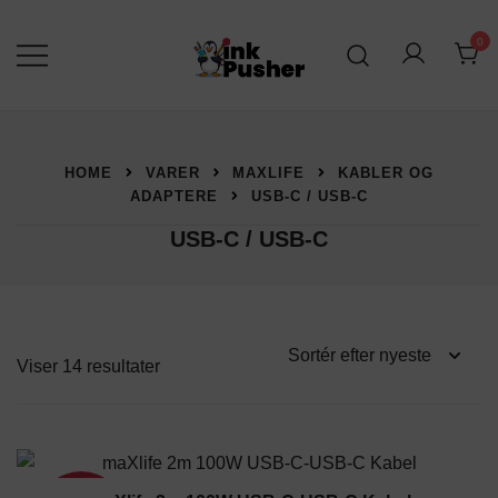
Spring
til
0
indhold
Leverandør af blækpatroner, kontor
inkPusher
artikler og meget mere
HOME
VARER
MAXLIFE
KABLER OG
ADAPTERE
USB-C / USB-C
USB-C / USB-C
Sorteret
Viser 14 resultater
efter
seneste