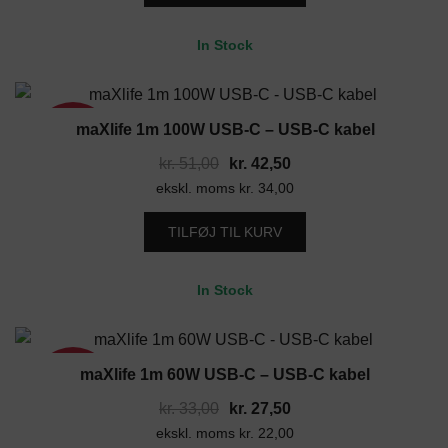
kr. 29,40.
kr. 24,50.
In Stock
maXlife 1m 100W USB-C – USB-C kabel
17%
Den
Den
kr.
51,00
kr.
42,50
ekskl. moms
oprindelige
kr.
34,00
aktuelle
pris
pris
TILFØJ TIL KURV
var:
er:
kr. 51,00.
kr. 42,50.
In Stock
maXlife 1m 60W USB-C – USB-C kabel
17%
Den
Den
kr.
33,00
kr.
27,50
ekskl. moms
oprindelige
kr.
22,00
aktuelle