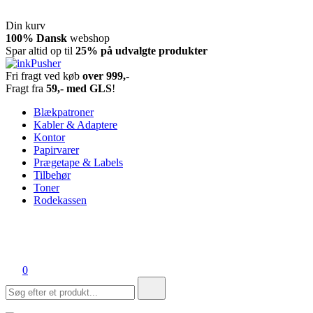
Din kurv
Spring
100% Dansk
webshop
til
Spar altid op til
25% på udvalgte produkter
indhold
Fri fragt ved køb
over 999,-
inkPusher
Leverandør af blækpatroner, kontor artikler og meget mere
Fragt fra
59,- med GLS
!
Blækpatroner
Kabler & Adaptere
Kontor
Papirvarer
Prægetape & Labels
Tilbehør
Toner
Rodekassen
0
Søg
efter: