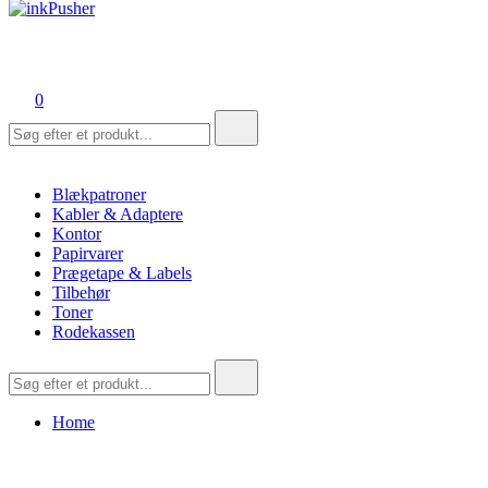
inkPusher
Leverandør af blækpatroner, kontor artikler og meget mere
0
Søg
efter:
Blækpatroner
Kabler & Adaptere
Kontor
Papirvarer
Prægetape & Labels
Tilbehør
Toner
Rodekassen
Søg
efter:
Home