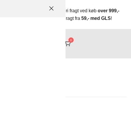
Fri fragt ved køb
over 999,-
Fragt fra
59,- med GLS
!
tikler og meget mere
0
Rodekassen
s 33mm
en