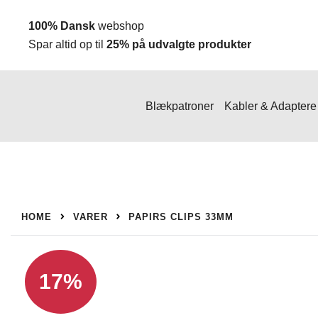
Spring
100% Dansk
webshop
til
Spar altid op til
25% på udvalgte produkter
indhold
Blækpatroner
Kabler & Adaptere
HOME
VARER
PAPIRS CLIPS 33MM
17%