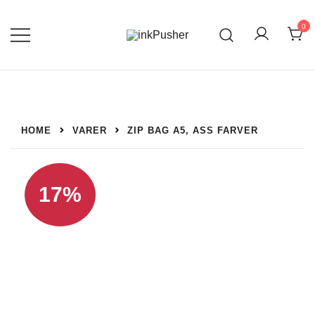
Spring
til
0
indhold
Leverandør af blækpatroner, kontor
inkPusher
artikler og meget mere
HOME
VARER
ZIP BAG A5, ASS FARVER
17%