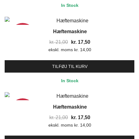
In Stock
Hæftemaskine
17%
Den
Den
kr.
21,00
kr.
17,50
ekskl. moms
oprindelige
kr.
14,00
aktuelle
pris
pris
var:
er:
TILFØJ TIL KURV
kr. 21,00.
kr. 17,50.
In Stock
Hæftemaskine
17%
Den
Den
kr.
21,00
kr.
17,50
ekskl. moms
oprindelige
kr.
14,00
aktuelle
pris
pris