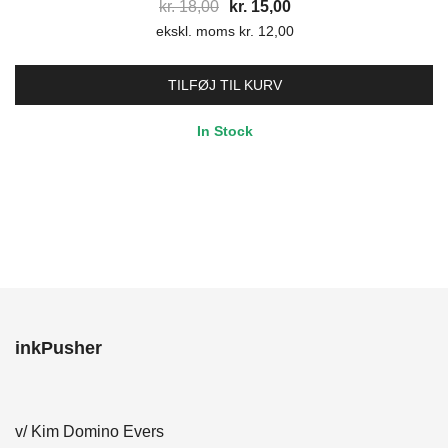
Den
Den
kr.
18,00
kr.
15,00
ekskl. moms
oprindelige
kr.
12,00
aktuelle
pris
pris
var:
er:
TILFØJ TIL KURV
kr. 18,00.
kr. 15,00.
In Stock
inkPusher
v/ Kim Domino Evers