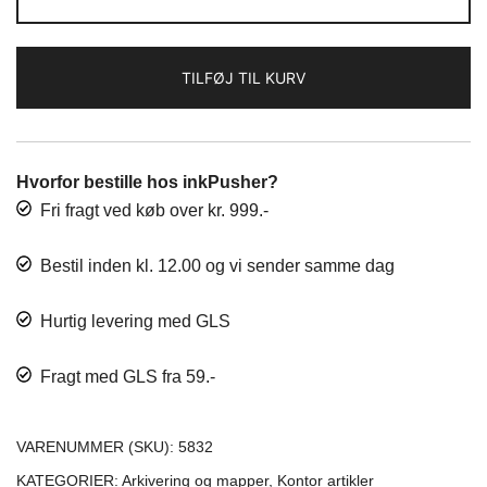
kr. 2,40.
kr. 2,00.
Bag
A5,
ass
TILFØJ TIL KURV
farver
antal
Hvorfor bestille hos inkPusher?
Fri fragt ved køb over kr. 999.-
Bestil inden kl. 12.00 og vi sender samme dag
Hurtig levering med GLS
Fragt med GLS fra 59.-
VARENUMMER (SKU):
5832
KATEGORIER:
Arkivering og mapper
,
Kontor artikler