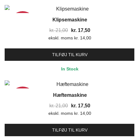
Klipsemaskine
17%
Den
Den
kr.
21,00
kr.
17,50
ekskl. moms
oprindelige
kr.
14,00
aktuelle
pris
pris
var:
er:
TILFØJ TIL KURV
kr. 21,00.
kr. 17,50.
In Stock
Hæftemaskine
17%
Den
Den
kr.
21,00
kr.
17,50
ekskl. moms
oprindelige
kr.
14,00
aktuelle
pris
pris
var:
er:
TILFØJ TIL KURV
kr. 21,00.
kr. 17,50.