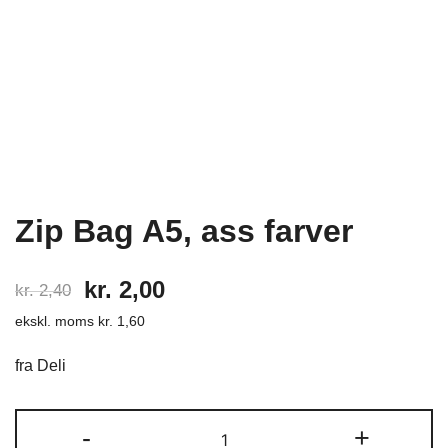
Zip Bag A5, ass farver
Den
Den
kr.
2,00
kr.
2,40
ekskl. moms
kr.
1,60
oprindelige
aktuelle
pris
pris
fra Deli
var:
er:
Zip
-
+