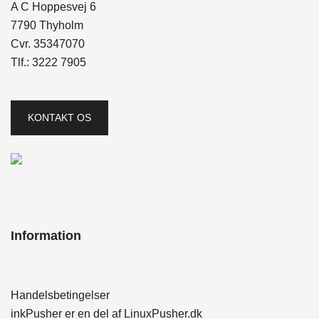
A C Hoppesvej 6
7790 Thyholm
Cvr. 35347070
Tlf.:
3222 7905
KONTAKT OS
Information
Handelsbetingelser
inkPusher er en del af
LinuxPusher.dk