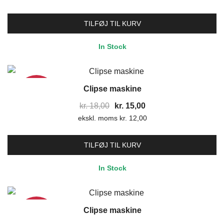
pris
pris
var:
er:
TILFØJ TIL KURV
kr. 19,80.
kr. 16,50.
In Stock
Clipse maskine
17%
Den
Den
kr.
18,00
kr.
15,00
ekskl. moms
oprindelige
kr.
12,00
aktuelle
pris
pris
var:
er:
TILFØJ TIL KURV
kr. 18,00.
kr. 15,00.
In Stock
Clipse maskine
17%