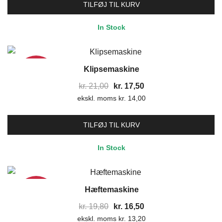
var:
er:
TILFØJ TIL KURV
kr. 21,00.
kr. 17,50.
In Stock
Klipsemaskine
17%
Den
Den
kr.
21,00
kr.
17,50
ekskl. moms
oprindelige
kr.
14,00
aktuelle
pris
pris
var:
er:
TILFØJ TIL KURV
kr. 21,00.
kr. 17,50.
In Stock
Hæftemaskine
17%
Den
Den
kr.
19,80
kr.
16,50
ekskl. moms
oprindelige
kr.
13,20
aktuelle