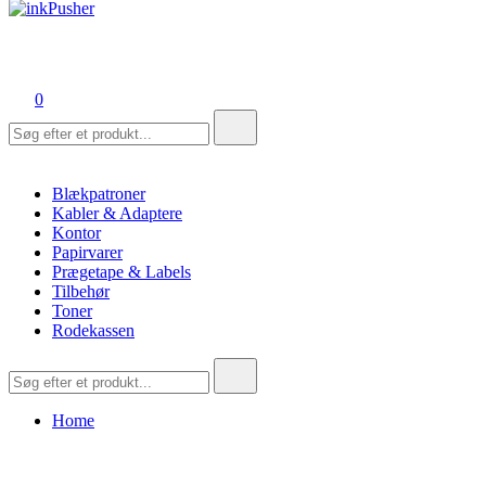
inkPusher
Leverandør af blækpatroner, kontor artikler og meget mere
0
Søg
efter:
Blækpatroner
Kabler & Adaptere
Kontor
Papirvarer
Prægetape & Labels
Tilbehør
Toner
Rodekassen
Søg
efter:
Home