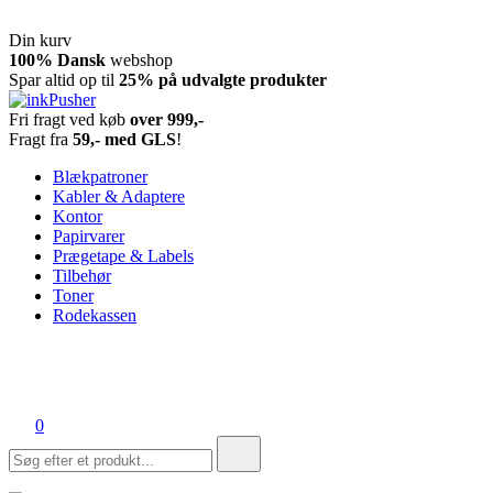
Din kurv
Spring
100% Dansk
webshop
til
Spar altid op til
25% på udvalgte produkter
indhold
Fri fragt ved køb
over 999,-
inkPusher
Leverandør af blækpatroner, kontor artikler og meget mere
Fragt fra
59,- med GLS
!
Blækpatroner
Kabler & Adaptere
Kontor
Papirvarer
Prægetape & Labels
Tilbehør
Toner
Rodekassen
0
Søg
efter: