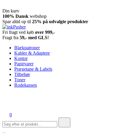
Din kurv
Spring
100% Dansk
webshop
til
Spar altid op til
25% på udvalgte produkter
indhold
Fri fragt ved køb
over 999,-
inkPusher
Leverandør af blækpatroner, kontor artikler og meget mere
Fragt fra
59,- med GLS
!
Blækpatroner
Kabler & Adaptere
Kontor
Papirvarer
Prægetape & Labels
Tilbehør
Toner
Rodekassen
0
Søg
efter: