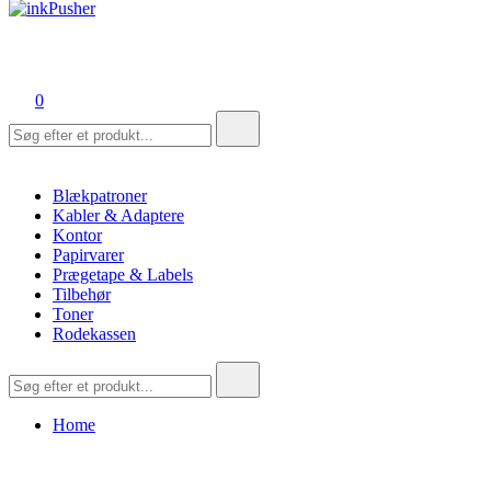
inkPusher
Leverandør af blækpatroner, kontor artikler og meget mere
0
Søg
efter:
Blækpatroner
Kabler & Adaptere
Kontor
Papirvarer
Prægetape & Labels
Tilbehør
Toner
Rodekassen
Søg
efter:
Home