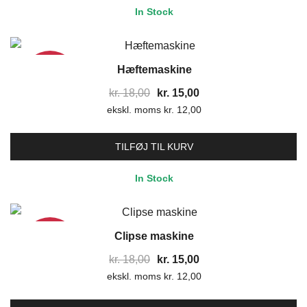
In Stock
Hæftemaskine
17%
Den
Den
kr.
18,00
kr.
15,00
ekskl. moms
oprindelige
kr.
12,00
aktuelle
pris
pris
var:
er:
TILFØJ TIL KURV
kr. 18,00.
kr. 15,00.
In Stock
Clipse maskine
17%
Den
Den
kr.
18,00
kr.
15,00
ekskl. moms
oprindelige
kr.
12,00
aktuelle
pris
pris