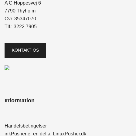
A C Hoppesvej 6
7790 Thyholm
Cvr. 35347070
Tlf.:
3222 7905
KONTAKT OS
Information
Handelsbetingelser
inkPusher er en del af
LinuxPusher.dk