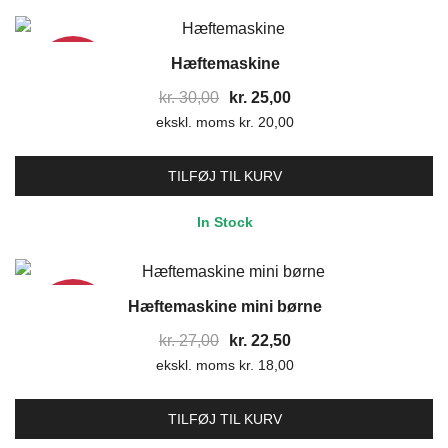
Hæftemaskine
17%
Den
Den
kr.
30,00
kr.
25,00
ekskl. moms
oprindelige
kr.
20,00
aktuelle
pris
pris
var:
er:
TILFØJ TIL KURV
kr. 30,00.
kr. 25,00.
In Stock
Hæftemaskine mini børne
17%
Den
Den
kr.
27,00
kr.
22,50
ekskl. moms
oprindelige
kr.
18,00
aktuelle
pris
pris
var:
er:
TILFØJ TIL KURV
kr. 27,00.
kr. 22,50.