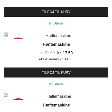
pris
pris
var:
er:
TILFØJ TIL KURV
kr. 19,80.
kr. 16,50.
In Stock
Hæftemaskine
17%
Den
Den
kr.
21,00
kr.
17,50
ekskl. moms
oprindelige
kr.
14,00
aktuelle
pris
pris
var:
er:
TILFØJ TIL KURV
kr. 21,00.
kr. 17,50.
In Stock
Hæftemaskine
17%