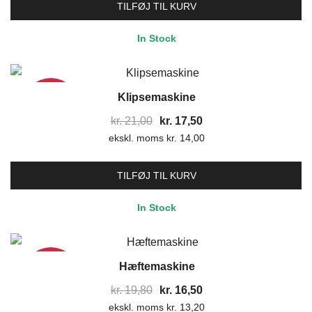
var:
er:
TILFØJ TIL KURV
kr. 18,00.
kr. 15,00.
In Stock
Klipsemaskine
17%
Den
Den
kr.
21,00
kr.
17,50
ekskl. moms
oprindelige
kr.
14,00
aktuelle
pris
pris
var:
er:
TILFØJ TIL KURV
kr. 21,00.
kr. 17,50.
In Stock
Hæftemaskine
17%
Den
Den
kr.
19,80
kr.
16,50
ekskl. moms
oprindelige
kr.
13,20
aktuelle