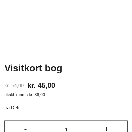
Visitkort bog
Den
Den
kr.
45,00
kr.
54,00
ekskl. moms
kr.
36,00
oprindelige
aktuelle
pris
pris
fra Deli
var:
er:
Visitkort
-
+