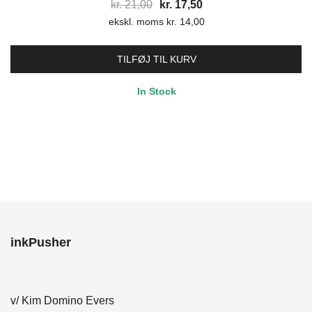
Den
Den
kr.
21,00
kr.
17,50
ekskl. moms
oprindelige
kr.
14,00
aktuelle
pris
pris
var:
er:
TILFØJ TIL KURV
kr. 21,00.
kr. 17,50.
In Stock
inkPusher
v/ Kim Domino Evers