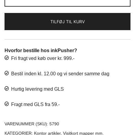
kr. 54,00.
kr. 45,00.
bog
antal
TILFØJ TIL KURV
Hvorfor bestille hos inkPusher?
Fri fragt ved køb over kr. 999.-
Bestil inden kl. 12.00 og vi sender samme dag
Hurtig levering med GLS
Fragt med GLS fra 59.-
VARENUMMER (SKU):
5790
KATEGORIER:
Kontor artikler
,
Visitkort mapper mm.