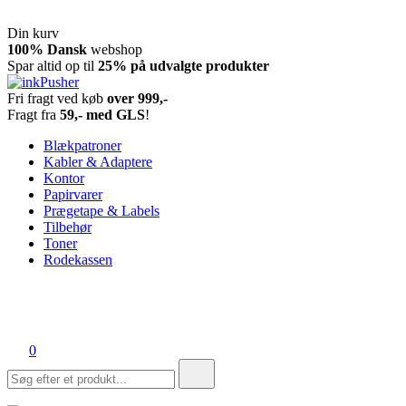
Din kurv
Spring
100% Dansk
webshop
til
Spar altid op til
25% på udvalgte produkter
indhold
Fri fragt ved køb
over 999,-
inkPusher
Leverandør af blækpatroner, kontor artikler og meget mere
Fragt fra
59,- med GLS
!
Blækpatroner
Kabler & Adaptere
Kontor
Papirvarer
Prægetape & Labels
Tilbehør
Toner
Rodekassen
0
Søg
efter: