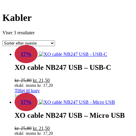
Kabler
Sorteret
Viser 3 resultater
efter
seneste
17%
XO cable NB247 USB – USB-C
Den
Den
kr.
25,80
kr.
21,50
oprindelige
aktuelle
ekskl. moms
kr.
17,20
Tilføj til kurv
pris
pris
In Stock
var:
er:
17%
kr. 25,80.
kr. 21,50.
XO cable NB247 USB – Micro USB
Den
Den
kr.
25,80
kr.
21,50
oprindelige
aktuelle
ekskl. moms
kr.
17,20