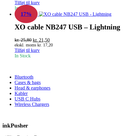
Tilføj til kurv
pris
pris
In Stock
var:
er:
17%
kr. 25,80.
kr. 21,50.
XO cable NB247 USB – Lightning
Den
Den
kr.
25,80
kr.
21,50
oprindelige
aktuelle
ekskl. moms
kr.
17,20
Tilføj til kurv
pris
pris
In Stock
var:
er:
kr. 25,80.
kr. 21,50.
Bluetooth
Cases & bags
Head & earphones
Kabler
USB C Hubs
Wireless Chargers
inkPusher