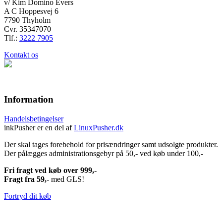
v/ Kim Domino Evers
A C Hoppesvej 6
7790 Thyholm
Cvr. 35347070
Tlf.:
3222 7905
Kontakt os
Information
Handelsbetingelser
inkPusher er en del af
LinuxPusher.dk
Der skal tages forebehold for prisændringer samt udsolgte produkter.
Der pålægges administrationsgebyr på 50,- ved køb under 100,-
Fri fragt ved køb over 999,-
Fragt fra 59,-
med GLS!
Fortryd dit køb