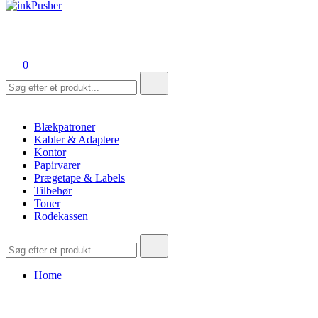
inkPusher
Leverandør af blækpatroner, kontor artikler og meget mere
0
Søg
efter:
Blækpatroner
Kabler & Adaptere
Kontor
Papirvarer
Prægetape & Labels
Tilbehør
Toner
Rodekassen
Søg
efter:
Home