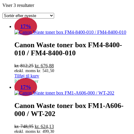
Sorteret
Viser 3 resultater
efter
seneste
17%
Canon Waste toner box FM4-8400-
010 / FM4-8400-010
Den
Den
kr.
812,25
kr.
676,88
oprindelige
aktuelle
ekskl. moms
kr.
541,50
Tilføj til kurv
pris
pris
På fjernlager
var:
er:
17%
kr. 812,25.
kr. 676,88.
Canon Waste toner box FM1-A606-
000 / WT-202
Den
Den
kr.
748,95
kr.
624,13
oprindelige
aktuelle
ekskl. moms
kr.
499,30