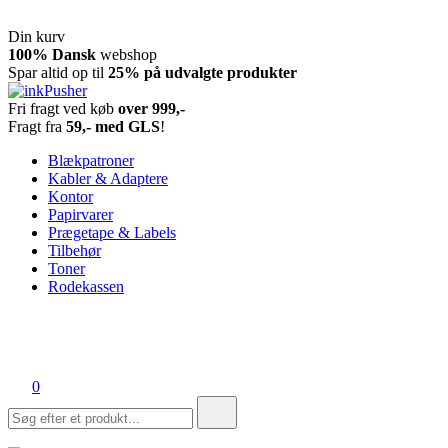
Din kurv
Spring
100% Dansk
webshop
til
Spar altid op til
25% på udvalgte produkter
indhold
Fri fragt ved køb
over 999,-
inkPusher
Leverandør af blækpatroner, kontor artikler og meget mere
Fragt fra
59,- med GLS
!
Blækpatroner
Kabler & Adaptere
Kontor
Papirvarer
Prægetape & Labels
Tilbehør
Toner
Rodekassen
0
Søg
efter: