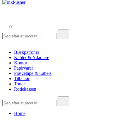
inkPusher
Leverandør af blækpatroner, kontor artikler og meget mere
0
Søg
efter:
Blækpatroner
Kabler & Adaptere
Kontor
Papirvarer
Prægetape & Labels
Tilbehør
Toner
Rodekassen
Søg
efter:
Home