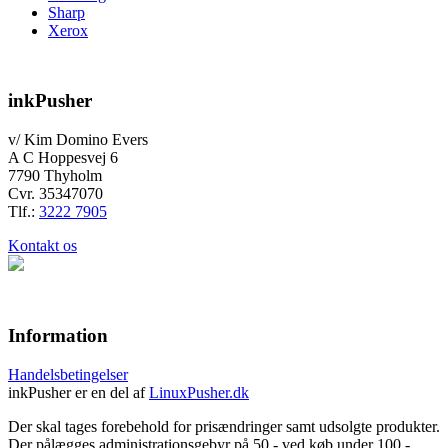
Sharp
Xerox
inkPusher
v/ Kim Domino Evers
A C Hoppesvej 6
7790 Thyholm
Cvr. 35347070
Tlf.:
3222 7905
Kontakt os
Information
Handelsbetingelser
inkPusher er en del af
LinuxPusher.dk
Der skal tages forebehold for prisændringer samt udsolgte produkter.
Der pålægges administrationsgebyr på 50,- ved køb under 100,-