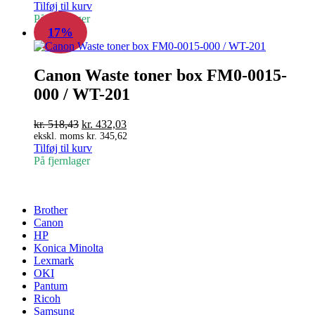
Tilføj til kurv
pris
pris
På fjernlager
var:
er:
17%
kr. 748,95.
kr. 624,13.
Canon Waste toner box FM0-0015-
000 / WT-201
Den
Den
kr.
518,43
kr.
432,03
oprindelige
aktuelle
ekskl. moms
kr.
345,62
Tilføj til kurv
pris
pris
På fjernlager
var:
er:
kr. 518,43.
kr. 432,03.
Brother
Canon
HP
Konica Minolta
Lexmark
OKI
Pantum
Ricoh
Samsung