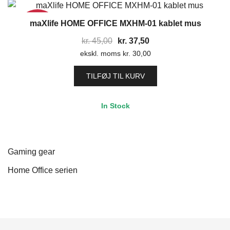
maXlife HOME OFFICE MXHM-01 kablet mus
17%
Den
Den
kr.
45,00
kr.
37,50
ekskl. moms
oprindelige
kr.
30,00
aktuelle
pris
pris
TILFØJ TIL KURV
var:
er:
kr. 45,00.
kr. 37,50.
In Stock
Gaming gear
Home Office serien