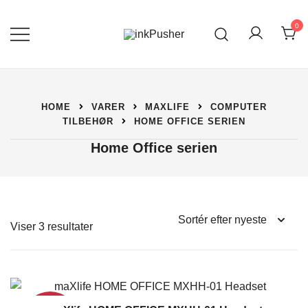
Spring
til
0
indhold
Leverandør af blækpatroner, kontor
inkPusher
artikler og meget mere
HOME
VARER
MAXLIFE
COMPUTER
TILBEHØR
HOME OFFICE SERIEN
Home Office serien
Sorteret
Viser 3 resultater
efter
seneste