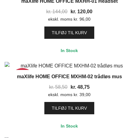
maXlife HOME OFFICE MXHH-01 Headset
17%
Den
Den
kr.
144,00
kr.
120,00
ekskl. moms
oprindelige
kr.
96,00
aktuelle
pris
pris
TILFØJ TIL KURV
var:
er:
kr. 144,00.
kr. 120,00.
In Stock
maXlife HOME OFFICE MXHM-02 trådløs mus
17%
Den
Den
kr.
58,50
kr.
48,75
ekskl. moms
oprindelige
kr.
39,00
aktuelle
pris
pris
TILFØJ TIL KURV
var:
er:
kr. 58,50.
kr. 48,75.
In Stock