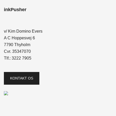
inkPusher
v/ Kim Domino Evers
A C Hoppesvej 6
7790 Thyholm
Cvr. 35347070
Tlf.:
3222 7905
KONTAKT OS