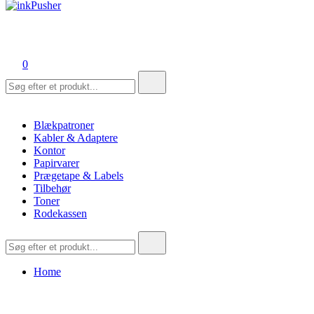
inkPusher
Leverandør af blækpatroner, kontor artikler og meget mere
0
Søg
efter:
Blækpatroner
Kabler & Adaptere
Kontor
Papirvarer
Prægetape & Labels
Tilbehør
Toner
Rodekassen
Søg
efter:
Home