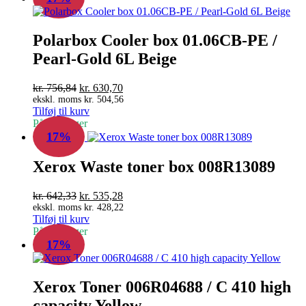
Polarbox Cooler box 01.06CB-PE /
Pearl-Gold 6L Beige
Den
Den
kr.
756,84
kr.
630,70
oprindelige
aktuelle
ekskl. moms
kr.
504,56
Tilføj til kurv
pris
pris
På fjernlager
var:
er:
17%
kr. 756,84.
kr. 630,70.
Xerox Waste toner box 008R13089
Den
Den
kr.
642,33
kr.
535,28
oprindelige
aktuelle
ekskl. moms
kr.
428,22
Tilføj til kurv
pris
pris
På fjernlager
var:
er:
17%
kr. 642,33.
kr. 535,28.
Xerox Toner 006R04688 / C 410 high
capacity Yellow