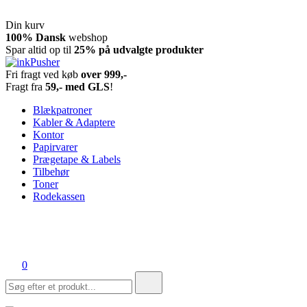
Din kurv
Spring
100% Dansk
webshop
til
Spar altid op til
25% på udvalgte produkter
indhold
Fri fragt ved køb
over 999,-
inkPusher
Leverandør af blækpatroner, kontor artikler og meget mere
Fragt fra
59,- med GLS
!
Blækpatroner
Kabler & Adaptere
Kontor
Papirvarer
Prægetape & Labels
Tilbehør
Toner
Rodekassen
0
Søg
efter: