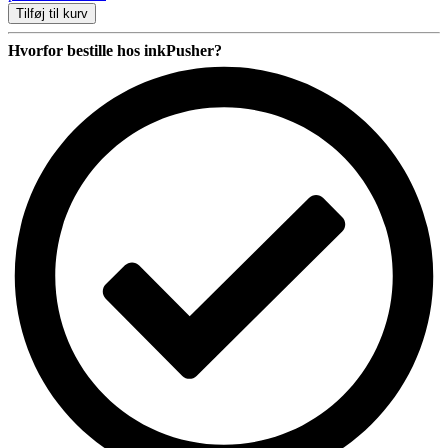
unit
Tilføj til kurv
013R00659
Magenta
Hvorfor bestille hos inkPusher?
antal