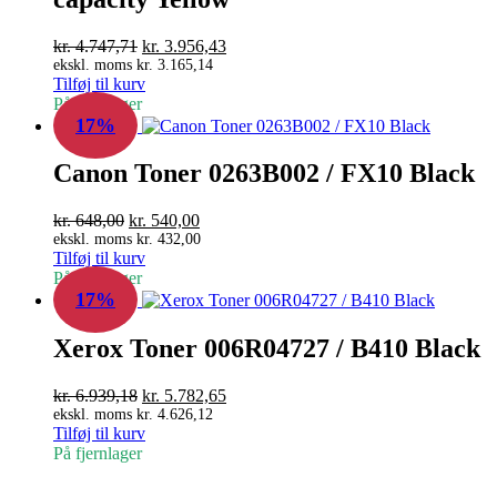
Den
Den
kr.
4.747,71
kr.
3.956,43
oprindelige
aktuelle
ekskl. moms
kr.
3.165,14
Tilføj til kurv
pris
pris
På fjernlager
var:
er:
17%
kr. 4.747,71.
kr. 3.956,43.
Canon Toner 0263B002 / FX10 Black
Den
Den
kr.
648,00
kr.
540,00
oprindelige
aktuelle
ekskl. moms
kr.
432,00
Tilføj til kurv
pris
pris
På fjernlager
var:
er:
17%
kr. 648,00.
kr. 540,00.
Xerox Toner 006R04727 / B410 Black
Den
Den
kr.
6.939,18
kr.
5.782,65
oprindelige
aktuelle
ekskl. moms
kr.
4.626,12
Tilføj til kurv
pris
pris
På fjernlager
var:
er:
kr. 6.939,18.
kr. 5.782,65.