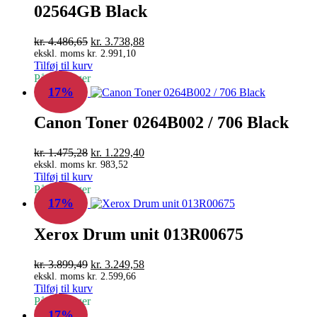
02564GB Black
Den
Den
kr.
4.486,65
kr.
3.738,88
oprindelige
aktuelle
ekskl. moms
kr.
2.991,10
Tilføj til kurv
pris
pris
På fjernlager
var:
er:
17%
kr. 4.486,65.
kr. 3.738,88.
Canon Toner 0264B002 / 706 Black
Den
Den
kr.
1.475,28
kr.
1.229,40
oprindelige
aktuelle
ekskl. moms
kr.
983,52
Tilføj til kurv
pris
pris
På fjernlager
var:
er:
17%
kr. 1.475,28.
kr. 1.229,40.
Xerox Drum unit 013R00675
Den
Den
kr.
3.899,49
kr.
3.249,58
oprindelige
aktuelle
ekskl. moms
kr.
2.599,66
Tilføj til kurv
pris
pris
På fjernlager
var:
er:
17%
kr. 3.899,49.
kr. 3.249,58.