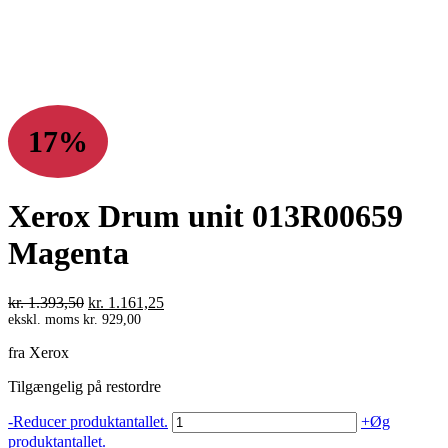
17%
Xerox Drum unit 013R00659
Magenta
Den
Den
kr.
1.393,50
kr.
1.161,25
oprindelige
aktuelle
ekskl. moms
kr.
929,00
pris
pris
fra Xerox
var:
er:
kr. 1.393,50.
kr. 1.161,25.
Tilgængelig på restordre
Xerox
-
Reducer produktantallet.
+
Øg
Drum
produktantallet.