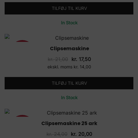
var:
er:
TILFØJ TIL KURV
kr. 19,80.
kr. 16,50.
In Stock
Clipsemaskine
17%
Den
Den
kr.
21,00
kr.
17,50
oprindelige
aktuelle
ekskl. moms
kr.
14,00
pris
pris
var:
er:
TILFØJ TIL KURV
kr. 21,00.
kr. 17,50.
In Stock
Clipsemaskine 25 ark
17%
Den
Den
kr.
24,00
kr.
20,00