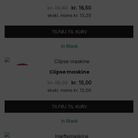
Den
Den
kr.
19,80
kr.
16,50
oprindelige
aktuelle
ekskl. moms
kr.
13,20
pris
pris
var:
er:
TILFØJ TIL KURV
kr. 19,80.
kr. 16,50.
In Stock
Clipse maskine
17%
Den
Den
kr.
18,00
kr.
15,00
oprindelige
aktuelle
ekskl. moms
kr.
12,00
pris
pris
var:
er:
TILFØJ TIL KURV
kr. 18,00.
kr. 15,00.
In Stock