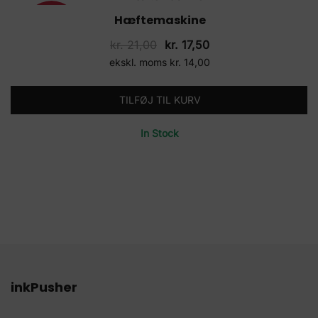
Hæftemaskine
17%
Den
Den
kr.
21,00
kr.
17,50
oprindelige
aktuelle
ekskl. moms
kr.
14,00
pris
pris
var:
er:
TILFØJ TIL KURV
kr. 21,00.
kr. 17,50.
In Stock
inkPusher