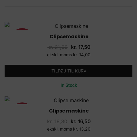
Clipsemaskine
17%
Den
Den
kr.
21,00
kr.
17,50
oprindelige
aktuelle
ekskl. moms
kr.
14,00
pris
pris
var:
er:
TILFØJ TIL KURV
kr. 21,00.
kr. 17,50.
In Stock
Clipse maskine
17%
Den
Den
kr.
19,80
kr.
16,50
oprindelige
aktuelle
ekskl. moms
kr.
13,20
pris
pris