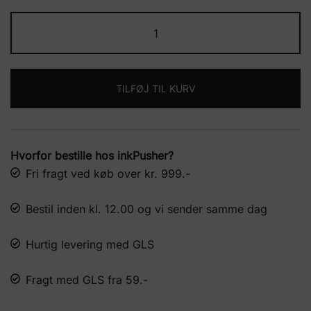
var:
er:
Viske
kr. 30,60.
kr. 25,50.
læder
RooFix
antal
TILFØJ TIL KURV
Hvorfor bestille hos inkPusher?
Fri fragt ved køb over kr. 999.-
Bestil inden kl. 12.00 og vi sender samme dag
Hurtig levering med GLS
Fragt med GLS fra 59.-