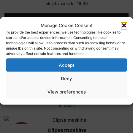
oprindelige
aktuelle
ekskl. moms
kr.
16,00
pris
pris
var:
er:
TILFØJ TIL KURV
Manage Cookie Consent
kr. 24,00.
kr. 20,00.
To provide the best experiences, we use technologies like cookies to
In Stock
store and/or access device information. Consenting to these
technologies will allow us to process data such as browsing behavior or
unique IDs on this site. Not consenting or withdrawing consent, may
adversely affect certain features and functions.
Clipse maskine lille
17%
Accept
Den
Den
kr.
7,80
kr.
6,50
oprindelige
aktuelle
ekskl. moms
kr.
5,20
Deny
pris
pris
var:
er:
TILFØJ TIL KURV
View preferences
kr. 7,80.
kr. 6,50.
In Stock
Clipse maskine
17%