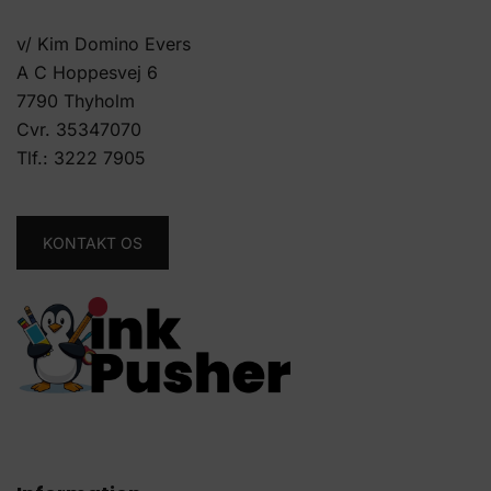
v/ Kim Domino Evers
A C Hoppesvej 6
7790 Thyholm
Cvr. 35347070
Tlf.:
3222 7905
KONTAKT OS