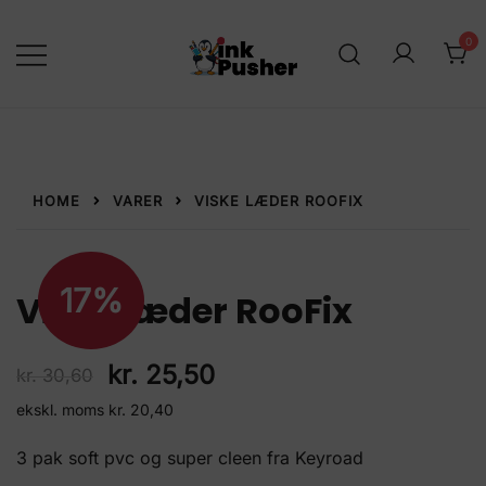
Spring
til
0
indhold
inkPusher
Leverandør af blækpatroner, kontor
artikler og meget mere
HOME
VARER
VISKE LÆDER ROOFIX
17%
Viske læder RooFix
Den
Den
kr.
25,50
kr.
30,60
ekskl. moms
kr.
20,40
oprindelige
aktuelle
pris
pris
3 pak soft pvc og super cleen fra Keyroad