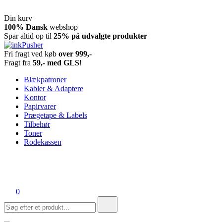
Din kurv
Spring
100% Dansk
webshop
til
Spar altid op til
25% på udvalgte produkter
indhold
Fri fragt ved køb
over 999,-
inkPusher
Leverandør af blækpatroner, kontor artikler og meget mere
Fragt fra
59,- med GLS
!
Blækpatroner
Kabler & Adaptere
Kontor
Papirvarer
Prægetape & Labels
Tilbehør
Toner
Rodekassen
0
Søg
efter: