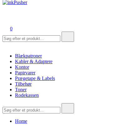
inkPusher
Leverandør af blækpatroner, kontor artikler og meget mere
0
Søg
efter:
Blækpatroner
Kabler & Adaptere
Kontor
Papirvarer
Prægetape & Labels
Tilbehør
Toner
Rodekassen
Søg
efter:
Home