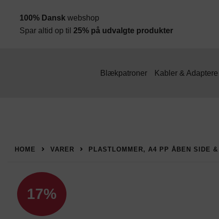
Spring
100% Dansk
webshop
til
Spar altid op til
25% på udvalgte produkter
indhold
Blækpatroner
Kabler & Adaptere
HOME
VARER
PLASTLOMMER, A4 PP ÅBEN SIDE &
17%