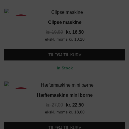
Clipse maskine
17%
Den
Den
kr.
19,80
kr.
16,50
ekskl. moms
oprindelige
kr.
13,20
aktuelle
pris
pris
var:
er:
TILFØJ TIL KURV
kr. 19,80.
kr. 16,50.
In Stock
Hæftemaskine mini børne
17%
Den
Den
kr.
27,00
kr.
22,50
ekskl. moms
oprindelige
kr.
18,00
aktuelle
pris
pris
var:
er:
TILFØJ TIL KURV