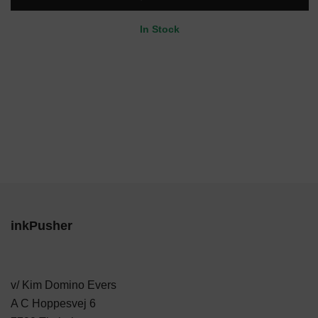
kr. 27,00.
kr. 22,50.
In Stock
inkPusher
v/ Kim Domino Evers
A C Hoppesvej 6