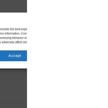
i toppen og på hulsiden
Manage Cookie Consent
provide the best experiences, we use technologies like cookies to store and/or acc
ice information. Consenting to these technologies will allow us to process data suc
browsing behavior or unique IDs on this site. Not consenting or withdrawing consen
 adversely affect certain features and functions.
Accept
Deny
View preference