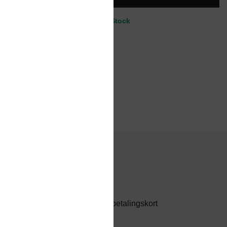
kr. 21,00.
kr. 17,50.
In Stock
Betalingsinformation
Du kan betale med følgende betalingskort