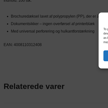
Indhold: 100 stk.
Brochuredæksel lavet af polypropylen (PP), der er åbent 
Dokumentsikker – ingen overførsel af printerblæk
To 
Med universal perforering og hulkantforstærkning
dev
as 
may
EAN: 4008110312408
Relaterede varer