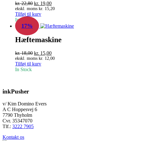
Den
Den
kr.
22,80
kr.
19,00
oprindelige
aktuelle
ekskl. moms
kr.
15,20
Tilføj til kurv
pris
pris
In Stock
var:
er:
17%
kr. 22,80.
kr. 19,00.
Hæftemaskine
Den
Den
kr.
18,00
kr.
15,00
oprindelige
aktuelle
ekskl. moms
kr.
12,00
Tilføj til kurv
pris
pris
In Stock
var:
er:
kr. 18,00.
kr. 15,00.
inkPusher
v/ Kim Domino Evers
A C Hoppesvej 6
7790 Thyholm
Cvr. 35347070
Tlf.:
3222 7905
Kontakt os