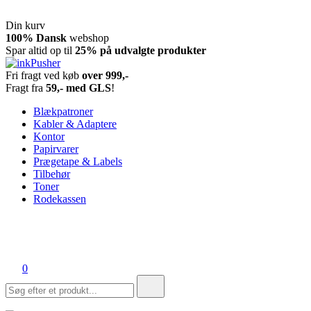
Din kurv
Spring
100% Dansk
webshop
til
Spar altid op til
25% på udvalgte produkter
indhold
Fri fragt ved køb
over 999,-
inkPusher
Leverandør af blækpatroner, kontor artikler og meget mere
Fragt fra
59,- med GLS
!
Blækpatroner
Kabler & Adaptere
Kontor
Papirvarer
Prægetape & Labels
Tilbehør
Toner
Rodekassen
0
Søg
efter: