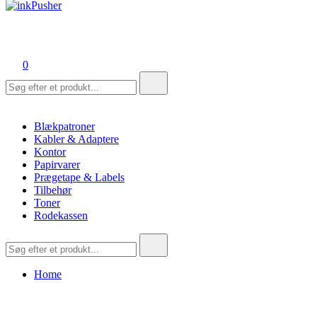
inkPusher
Leverandør af blækpatroner, kontor artikler og meget mere
0
Søg
efter:
Blækpatroner
Kabler & Adaptere
Kontor
Papirvarer
Prægetape & Labels
Tilbehør
Toner
Rodekassen
Søg
efter:
Home