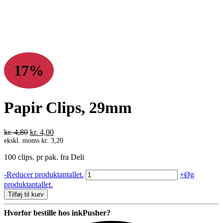
17%
Papir Clips, 29mm
Den
Den
kr.
4,80
kr.
4,00
oprindelige
aktuelle
ekskl. moms
kr.
3,20
pris
pris
100 clips. pr pak. fra Deli
var:
er:
kr. 4,80.
kr. 4,00.
Papir
-
Reducer produktantallet.
+
Øg
Clips,
produktantallet.
29mm
Tilføj til kurv
antal
Hvorfor bestille hos inkPusher?