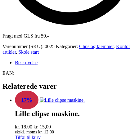
Fragt med GLS fra 59.-
Varenummer (SKU):
0025
Kategorier:
Clips og klemmer
,
Kontor
artikler
,
Skole start
Beskrivelse
EAN:
Relaterede varer
17%
Lille clipse maskine.
Den
Den
kr.
18,00
kr.
15,00
oprindelige
aktuelle
ekskl. moms
kr.
12,00
Tilføj til kurv
pris
pris