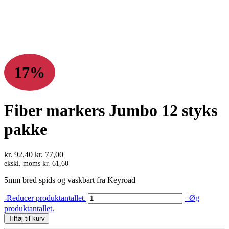
17%
Fiber markers Jumbo 12 styks
pakke
Den
Den
kr.
92,40
kr.
77,00
oprindelige
aktuelle
ekskl. moms
kr.
61,60
pris
pris
5mm bred spids og vaskbart fra Keyroad
var:
er:
kr. 92,40.
kr. 77,00.
Fiber
-
Reducer produktantallet.
+
Øg
markers
produktantallet.
Jumbo
Tilføj til kurv
12