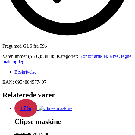
Fragt med GLS fra 59.-
Varenummer (SKU):
38485
Kategorier:
Kontor artikler
,
Krea, tegne,
male og leg.
Beskrivelse
EAN: 6954884577407
Relaterede varer
17%
Clipse maskine
Den
Den
kr.
18,00
kr.
15,00