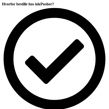
styks
Hvorfor bestille hos inkPusher?
pakke
antal