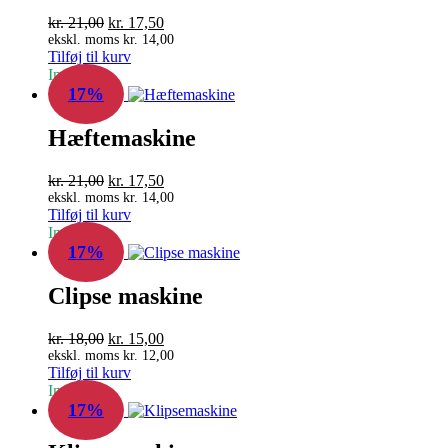
Den
Den
kr.
21,00
kr.
17,50
oprindelige
aktuelle
ekskl. moms
kr.
14,00
Tilføj til kurv
pris
pris
In Stock
var:
er:
17%
kr. 21,00.
kr. 17,50.
Hæftemaskine
Den
Den
kr.
21,00
kr.
17,50
oprindelige
aktuelle
ekskl. moms
kr.
14,00
Tilføj til kurv
pris
pris
In Stock
var:
er:
17%
kr. 21,00.
kr. 17,50.
Clipse maskine
Den
Den
kr.
18,00
kr.
15,00
oprindelige
aktuelle
ekskl. moms
kr.
12,00
Tilføj til kurv
pris
pris
In Stock
var:
er:
17%
kr. 18,00.
kr. 15,00.