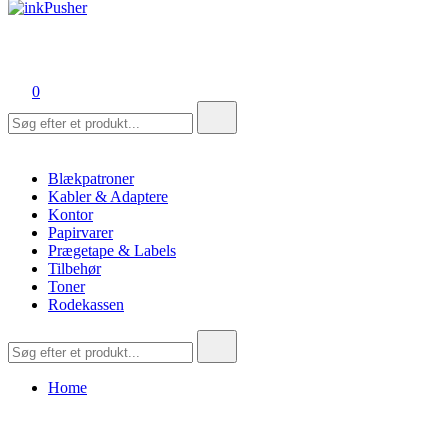
inkPusher
Leverandør af blækpatroner, kontor artikler og meget mere
0
Søg
efter:
Blækpatroner
Kabler & Adaptere
Kontor
Papirvarer
Prægetape & Labels
Tilbehør
Toner
Rodekassen
Søg
efter:
Home