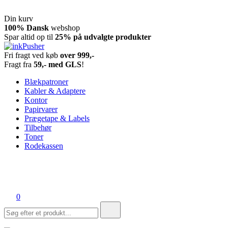
Din kurv
Spring
100% Dansk
webshop
til
Spar altid op til
25% på udvalgte produkter
indhold
Fri fragt ved køb
over 999,-
inkPusher
Leverandør af blækpatroner, kontor artikler og meget mere
Fragt fra
59,- med GLS
!
Blækpatroner
Kabler & Adaptere
Kontor
Papirvarer
Prægetape & Labels
Tilbehør
Toner
Rodekassen
0
Søg
efter: