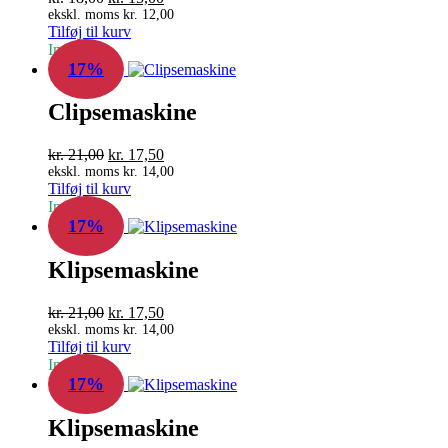
oprindelige
aktuelle
ekskl. moms
kr.
12,00
Tilføj til kurv
pris
pris
In Stock
var:
er:
17%
kr. 18,00.
kr. 15,00.
Clipsemaskine
Den
Den
kr.
21,00
kr.
17,50
oprindelige
aktuelle
ekskl. moms
kr.
14,00
Tilføj til kurv
pris
pris
In Stock
var:
er:
17%
kr. 21,00.
kr. 17,50.
Klipsemaskine
Den
Den
kr.
21,00
kr.
17,50
oprindelige
aktuelle
ekskl. moms
kr.
14,00
Tilføj til kurv
pris
pris
In Stock
var:
er:
17%
kr. 21,00.
kr. 17,50.
Klipsemaskine