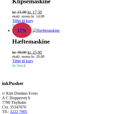
Klipsemaskine
Den
Den
kr.
21,00
kr.
17,50
oprindelige
aktuelle
ekskl. moms
kr.
14,00
Tilføj til kurv
pris
pris
In Stock
var:
er:
17%
kr. 21,00.
kr. 17,50.
Hæftemaskine
Den
Den
kr.
30,00
kr.
25,00
oprindelige
aktuelle
ekskl. moms
kr.
20,00
Tilføj til kurv
pris
pris
In Stock
var:
er:
kr. 30,00.
kr. 25,00.
inkPusher
v/ Kim Domino Evers
A C Hoppesvej 6
7790 Thyholm
Cvr. 35347070
Tlf.:
3222 7905