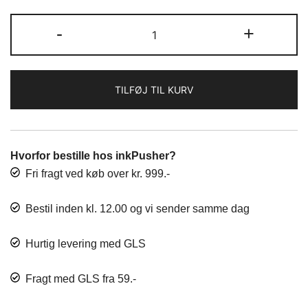
var:
er:
Dokument
-
+
kr. 36,00.
kr. 30,00.
kuvert
-
5
TILFØJ TIL KURV
pr
pakke
antal
Hvorfor bestille hos inkPusher?
Fri fragt ved køb over kr. 999.-
Bestil inden kl. 12.00 og vi sender samme dag
Hurtig levering med GLS
Fragt med GLS fra 59.-