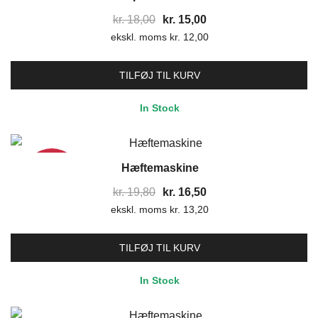
17%
Den
Den
kr.
18,00
kr.
15,00
ekskl. moms
oprindelige
kr.
12,00
aktuelle
pris
pris
var:
er:
TILFØJ TIL KURV
kr. 18,00.
kr. 15,00.
In Stock
Hæftemaskine
17%
Den
Den
kr.
19,80
kr.
16,50
ekskl. moms
oprindelige
kr.
13,20
aktuelle
pris
pris
var:
er:
TILFØJ TIL KURV
kr. 19,80.
kr. 16,50.
In Stock