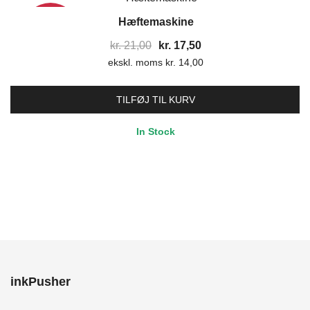
Hæftemaskine
17%
Den
Den
kr.
21,00
kr.
17,50
ekskl. moms
oprindelige
kr.
14,00
aktuelle
pris
pris
var:
er:
TILFØJ TIL KURV
kr. 21,00.
kr. 17,50.
In Stock
inkPusher