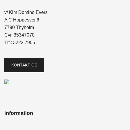
v/ Kim Domino Evers
A C Hoppesvej 6
7790 Thyholm
Cvr. 35347070
Tlf.:
3222 7905
KONTAKT OS
Information