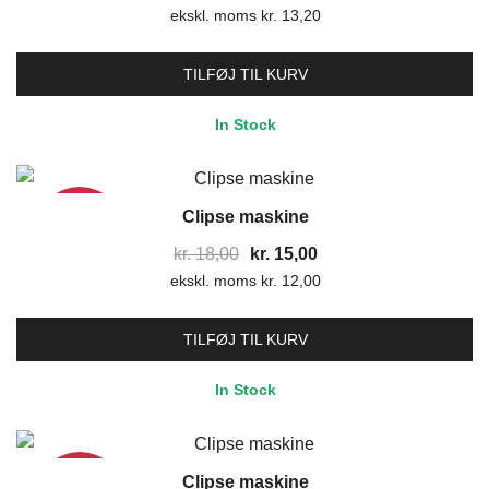
ekskl. moms
oprindelige
kr.
13,20
aktuelle
pris
pris
var:
er:
TILFØJ TIL KURV
kr. 19,80.
kr. 16,50.
In Stock
Clipse maskine
17%
Den
Den
kr.
18,00
kr.
15,00
ekskl. moms
oprindelige
kr.
12,00
aktuelle
pris
pris
var:
er:
TILFØJ TIL KURV
kr. 18,00.
kr. 15,00.
In Stock
Clipse maskine