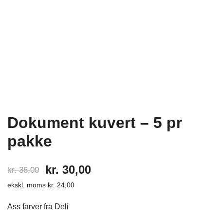
Dokument kuvert – 5 pr
pakke
Den
Den
kr.
30,00
kr.
36,00
ekskl. moms
kr.
24,00
oprindelige
aktuelle
pris
pris
Ass farver fra Deli