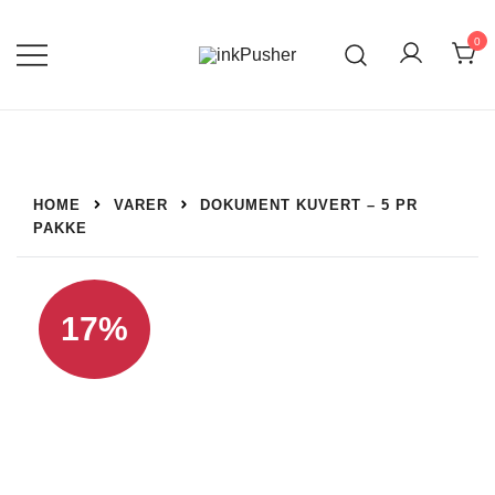
Spring
til
0
indhold
Leverandør af blækpatroner, kontor
inkPusher
artikler og meget mere
HOME
VARER
DOKUMENT KUVERT – 5 PR
PAKKE
17%