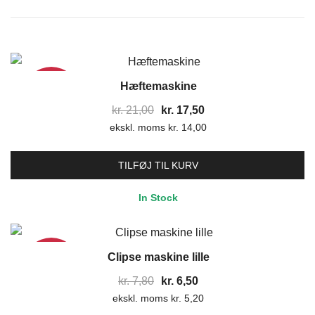
Hæftemaskine
17%
Den
Den
kr.
21,00
kr.
17,50
ekskl. moms
oprindelige
kr.
14,00
aktuelle
pris
pris
var:
er:
TILFØJ TIL KURV
kr. 21,00.
kr. 17,50.
In Stock
Clipse maskine lille
17%
Den
Den
kr.
7,80
kr.
6,50
ekskl. moms
oprindelige
kr.
5,20
aktuelle