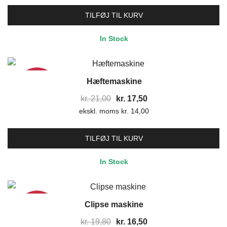
pris
pris
var:
er:
TILFØJ TIL KURV
kr. 7,80.
kr. 6,50.
In Stock
Hæftemaskine
17%
Den
Den
kr.
21,00
kr.
17,50
ekskl. moms
oprindelige
kr.
14,00
aktuelle
pris
pris
var:
er:
TILFØJ TIL KURV
kr. 21,00.
kr. 17,50.
In Stock
Clipse maskine
17%
Den
Den
kr.
19,80
kr.
16,50