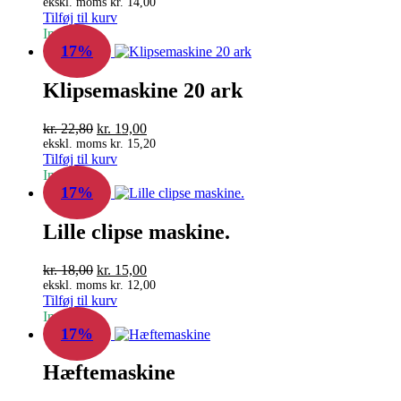
oprindelige
aktuelle
ekskl. moms
kr.
14,00
Tilføj til kurv
pris
pris
In Stock
var:
er:
17%
kr. 21,00.
kr. 17,50.
Klipsemaskine 20 ark
Den
Den
kr.
22,80
kr.
19,00
oprindelige
aktuelle
ekskl. moms
kr.
15,20
Tilføj til kurv
pris
pris
In Stock
var:
er:
17%
kr. 22,80.
kr. 19,00.
Lille clipse maskine.
Den
Den
kr.
18,00
kr.
15,00
oprindelige
aktuelle
ekskl. moms
kr.
12,00
Tilføj til kurv
pris
pris
In Stock
var:
er:
17%
kr. 18,00.
kr. 15,00.
Hæftemaskine