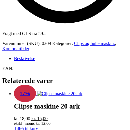
Fragt med GLS fra 59.-
Varenummer (SKU):
0309
Kategorier:
Clips og hulle maskin.
,
Kontor artikler
Beskrivelse
EAN:
Relaterede varer
17%
Clipse maskine 20 ark
Den
Den
kr.
18,00
kr.
15,00
oprindelige
aktuelle
ekskl. moms
kr.
12,00
Tilføj til kurv
pris
pris