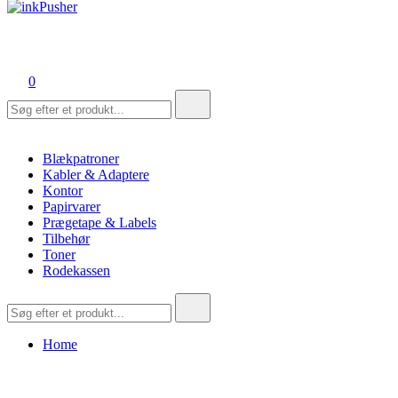
inkPusher
Leverandør af blækpatroner, kontor artikler og meget mere
0
Søg
efter:
Blækpatroner
Kabler & Adaptere
Kontor
Papirvarer
Prægetape & Labels
Tilbehør
Toner
Rodekassen
Søg
efter:
Home