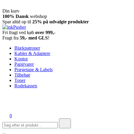
Din kurv
Spring
100% Dansk
webshop
til
Spar altid op til
25% på udvalgte produkter
indhold
Fri fragt ved køb
over 999,-
inkPusher
Leverandør af blækpatroner, kontor artikler og meget mere
Fragt fra
59,- med GLS
!
Blækpatroner
Kabler & Adaptere
Kontor
Papirvarer
Prægetape & Labels
Tilbehør
Toner
Rodekassen
0
Søg
efter: