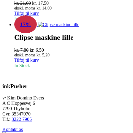
Den
Den
kr.
21,00
kr.
17,50
oprindelige
aktuelle
ekskl. moms
kr.
14,00
Tilføj til kurv
pris
pris
In Stock
var:
er:
17%
kr. 21,00.
kr. 17,50.
Clipse maskine lille
Den
Den
kr.
7,80
kr.
6,50
oprindelige
aktuelle
ekskl. moms
kr.
5,20
Tilføj til kurv
pris
pris
In Stock
var:
er:
kr. 7,80.
kr. 6,50.
inkPusher
v/ Kim Domino Evers
A C Hoppesvej 6
7790 Thyholm
Cvr. 35347070
Tlf.:
3222 7905
Kontakt os