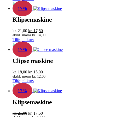
In Stock
var:
er:
17%
kr. 18,00.
kr. 15,00.
Klipsemaskine
Den
Den
kr.
21,00
kr.
17,50
oprindelige
aktuelle
ekskl. moms
kr.
14,00
Tilføj til kurv
pris
pris
In Stock
var:
er:
17%
kr. 21,00.
kr. 17,50.
Clipse maskine
Den
Den
kr.
18,00
kr.
15,00
oprindelige
aktuelle
ekskl. moms
kr.
12,00
Tilføj til kurv
pris
pris
In Stock
var:
er:
17%
kr. 18,00.
kr. 15,00.
Klipsemaskine
Den
Den
kr.
21,00
kr.
17,50