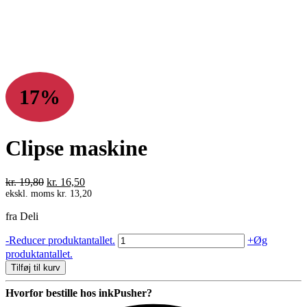
17%
Clipse maskine
Den
Den
kr.
19,80
kr.
16,50
oprindelige
aktuelle
ekskl. moms
kr.
13,20
pris
pris
fra Deli
var:
er:
kr. 19,80.
kr. 16,50.
Clipse
-
Reducer produktantallet.
+
Øg
maskine
produktantallet.
antal
Tilføj til kurv
Hvorfor bestille hos inkPusher?