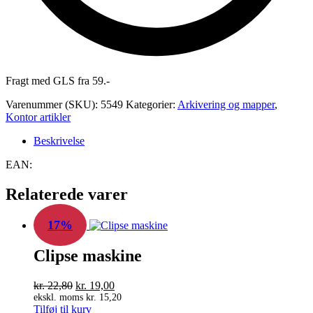
Fragt med GLS fra 59.-
Varenummer (SKU):
5549
Kategorier:
Arkivering og mapper
,
Kontor artikler
Beskrivelse
EAN:
Relaterede varer
17%
Clipse maskine
Den
Den
kr.
22,80
kr.
19,00
oprindelige
aktuelle
ekskl. moms
kr.
15,20
Tilføj til kurv
pris
pris