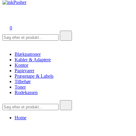
inkPusher
Leverandør af blækpatroner, kontor artikler og meget mere
0
Søg
efter:
Blækpatroner
Kabler & Adaptere
Kontor
Papirvarer
Prægetape & Labels
Tilbehør
Toner
Rodekassen
Søg
efter:
Home