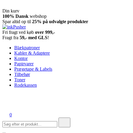
Din kurv
Spring
100% Dansk
webshop
til
Spar altid op til
25% på udvalgte produkter
indhold
Fri fragt ved køb
over 999,-
inkPusher
Leverandør af blækpatroner, kontor artikler og meget mere
Fragt fra
59,- med GLS
!
Blækpatroner
Kabler & Adaptere
Kontor
Papirvarer
Prægetape & Labels
Tilbehør
Toner
Rodekassen
0
Søg
efter: