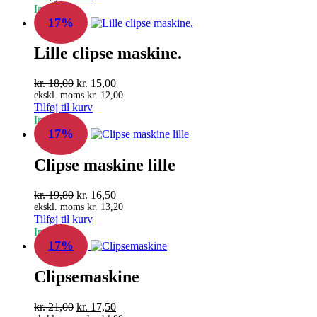
In Stock
var:
er:
17%
kr. 22,80.
kr. 19,00.
Lille clipse maskine.
Den
Den
kr.
18,00
kr.
15,00
oprindelige
aktuelle
ekskl. moms
kr.
12,00
Tilføj til kurv
pris
pris
In Stock
var:
er:
17%
kr. 18,00.
kr. 15,00.
Clipse maskine lille
Den
Den
kr.
19,80
kr.
16,50
oprindelige
aktuelle
ekskl. moms
kr.
13,20
Tilføj til kurv
pris
pris
In Stock
var:
er:
17%
kr. 19,80.
kr. 16,50.
Clipsemaskine
Den
Den
kr.
21,00
kr.
17,50