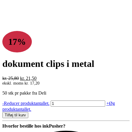
17%
dokument clips i metal
Den
Den
kr.
25,80
kr.
21,50
oprindelige
aktuelle
ekskl. moms
kr.
17,20
pris
pris
50 stk pr pakke fra Deli
var:
er:
kr. 25,80.
kr. 21,50.
dokument
-
Reducer produktantallet.
+
Øg
clips
produktantallet.
i
Tilføj til kurv
metal
antal
Hvorfor bestille hos inkPusher?