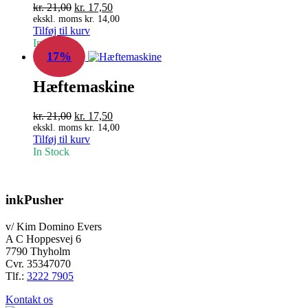
Den
Den
kr.
21,00
kr.
17,50
oprindelige
aktuelle
ekskl. moms
kr.
14,00
Tilføj til kurv
pris
pris
In Stock
var:
er:
17%
kr. 21,00.
kr. 17,50.
Hæftemaskine
Den
Den
kr.
21,00
kr.
17,50
oprindelige
aktuelle
ekskl. moms
kr.
14,00
Tilføj til kurv
pris
pris
In Stock
var:
er:
kr. 21,00.
kr. 17,50.
inkPusher
v/ Kim Domino Evers
A C Hoppesvej 6
7790 Thyholm
Cvr. 35347070
Tlf.:
3222 7905
Kontakt os