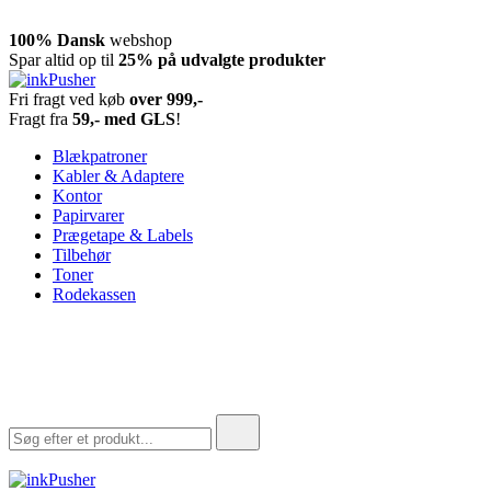
Spring
100% Dansk
webshop
til
Spar altid op til
25% på udvalgte produkter
indhold
Fri fragt ved køb
over 999,-
inkPusher
Leverandør af blækpatroner, kontor artikler og meget mere
Fragt fra
59,- med GLS
!
Blækpatroner
Kabler & Adaptere
Kontor
Papirvarer
Prægetape & Labels
Tilbehør
Toner
Rodekassen
Søg
efter: