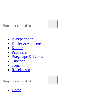
inkPusher
Leverandør af blækpatroner, kontor artikler og meget mere
Søg
efter:
Blækpatroner
Kabler & Adaptere
Kontor
Papirvarer
Prægetape & Labels
Tilbehør
Toner
Rodekassen
Søg
efter:
Home