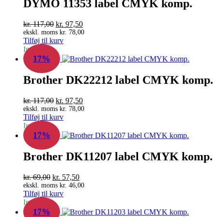
DYMO 11353 label CMYK komp.
Den
Den
kr.
117,00
kr.
97,50
oprindelige
aktuelle
ekskl. moms
kr.
78,00
Tilføj til kurv
pris
pris
In Stock
var:
er:
17%
kr. 117,00.
kr. 97,50.
Brother DK22212 label CMYK komp.
Den
Den
kr.
117,00
kr.
97,50
oprindelige
aktuelle
ekskl. moms
kr.
78,00
Tilføj til kurv
pris
pris
In Stock
var:
er:
17%
kr. 117,00.
kr. 97,50.
Brother DK11207 label CMYK komp.
Den
Den
kr.
69,00
kr.
57,50
oprindelige
aktuelle
ekskl. moms
kr.
46,00
Tilføj til kurv
pris
pris
In Stock
var:
er:
17%
kr. 69,00.
kr. 57,50.