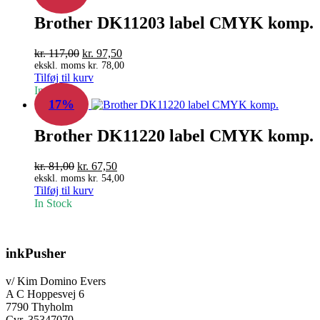
Brother DK11203 label CMYK komp.
Den
Den
kr.
117,00
kr.
97,50
oprindelige
aktuelle
ekskl. moms
kr.
78,00
Tilføj til kurv
pris
pris
In Stock
var:
er:
17%
kr. 117,00.
kr. 97,50.
Brother DK11220 label CMYK komp.
Den
Den
kr.
81,00
kr.
67,50
oprindelige
aktuelle
ekskl. moms
kr.
54,00
Tilføj til kurv
pris
pris
In Stock
var:
er:
kr. 81,00.
kr. 67,50.
inkPusher
v/ Kim Domino Evers
A C Hoppesvej 6
7790 Thyholm
Cvr. 35347070