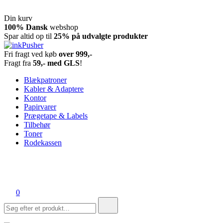
Din kurv
Spring
100% Dansk
webshop
til
Spar altid op til
25% på udvalgte produkter
indhold
Fri fragt ved køb
over 999,-
inkPusher
Leverandør af blækpatroner, kontor artikler og meget mere
Fragt fra
59,- med GLS
!
Blækpatroner
Kabler & Adaptere
Kontor
Papirvarer
Prægetape & Labels
Tilbehør
Toner
Rodekassen
0
Søg
efter: