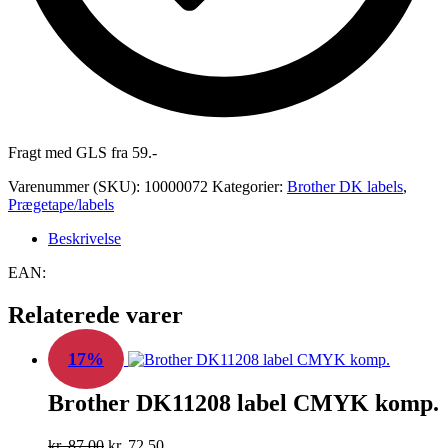
Fragt med GLS fra 59.-
Varenummer (SKU):
10000072
Kategorier:
Brother DK labels
,
Prægetape/labels
Beskrivelse
EAN:
Relaterede varer
17%
Brother DK11208 label CMYK komp.
Den
Den
kr.
87,00
kr.
72,50