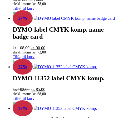
oprindelige
aktuelle
ekskl. moms
kr.
58,00
Tilføj til kurv
pris
pris
In Stock
var:
er:
17%
kr. 87,00.
kr. 72,50.
DYMO label CMYK komp. name
badge card
Den
Den
kr.
108,00
kr.
90,00
oprindelige
aktuelle
ekskl. moms
kr.
72,00
Tilføj til kurv
pris
pris
In Stock
var:
er:
17%
kr. 108,00.
kr. 90,00.
DYMO 11352 label CMYK komp.
Den
Den
kr.
102,00
kr.
85,00
oprindelige
aktuelle
ekskl. moms
kr.
68,00
Tilføj til kurv
pris
pris
In Stock
var:
er:
17%
kr. 102,00.
kr. 85,00.