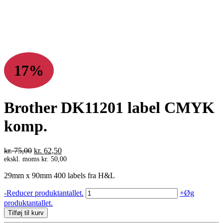
17%
Brother DK11201 label CMYK
komp.
Den
Den
kr.
75,00
kr.
62,50
oprindelige
aktuelle
ekskl. moms
kr.
50,00
pris
pris
29mm x 90mm 400 labels fra H&L
var:
er:
kr. 75,00.
kr. 62,50.
Brother
-
Reducer produktantallet.
+
Øg
DK11201
produktantallet.
label
Tilføj til kurv
CMYK