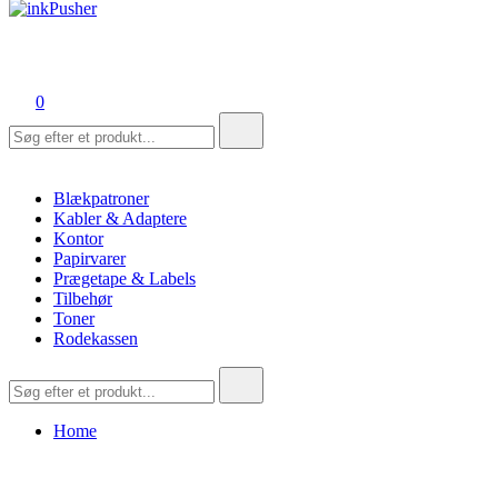
inkPusher
Leverandør af blækpatroner, kontor artikler og meget mere
0
Søg
efter:
Blækpatroner
Kabler & Adaptere
Kontor
Papirvarer
Prægetape & Labels
Tilbehør
Toner
Rodekassen
Søg
efter:
Home