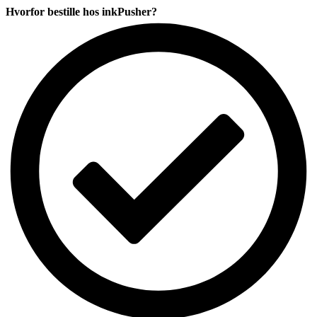
CMYK
Hvorfor bestille hos inkPusher?
komp.
antal