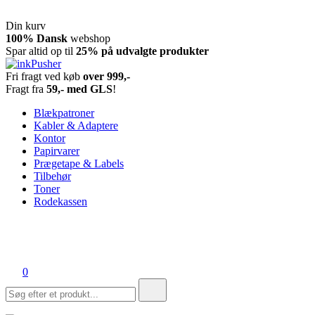
Din kurv
Spring
100% Dansk
webshop
til
Spar altid op til
25% på udvalgte produkter
indhold
Fri fragt ved køb
over 999,-
inkPusher
Leverandør af blækpatroner, kontor artikler og meget mere
Fragt fra
59,- med GLS
!
Blækpatroner
Kabler & Adaptere
Kontor
Papirvarer
Prægetape & Labels
Tilbehør
Toner
Rodekassen
0
Søg
efter: