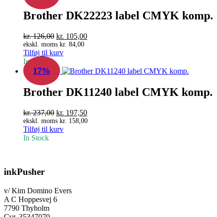
Brother DK22223 label CMYK komp.
Den
Den
kr.
126,00
kr.
105,00
oprindelige
aktuelle
ekskl. moms
kr.
84,00
Tilføj til kurv
pris
pris
In Stock
var:
er:
17%
kr. 126,00.
kr. 105,00.
Brother DK11240 label CMYK komp.
Den
Den
kr.
237,00
kr.
197,50
oprindelige
aktuelle
ekskl. moms
kr.
158,00
Tilføj til kurv
pris
pris
In Stock
var:
er:
kr. 237,00.
kr. 197,50.
inkPusher
v/ Kim Domino Evers
A C Hoppesvej 6
7790 Thyholm
Cvr. 35347070