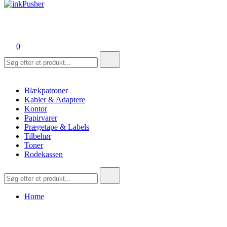
inkPusher
Leverandør af blækpatroner, kontor artikler og meget mere
0
Søg
efter:
Blækpatroner
Kabler & Adaptere
Kontor
Papirvarer
Prægetape & Labels
Tilbehør
Toner
Rodekassen
Søg
efter:
Home