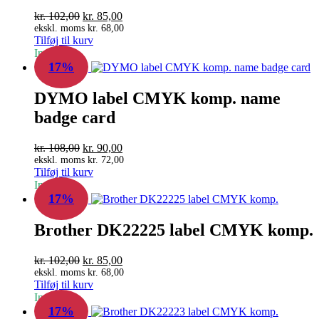
Den
Den
kr.
102,00
kr.
85,00
oprindelige
aktuelle
ekskl. moms
kr.
68,00
Tilføj til kurv
pris
pris
In Stock
var:
er:
17%
kr. 102,00.
kr. 85,00.
DYMO label CMYK komp. name
badge card
Den
Den
kr.
108,00
kr.
90,00
oprindelige
aktuelle
ekskl. moms
kr.
72,00
Tilføj til kurv
pris
pris
In Stock
var:
er:
17%
kr. 108,00.
kr. 90,00.
Brother DK22225 label CMYK komp.
Den
Den
kr.
102,00
kr.
85,00
oprindelige
aktuelle
ekskl. moms
kr.
68,00
Tilføj til kurv
pris
pris
In Stock
var:
er:
17%
kr. 102,00.
kr. 85,00.