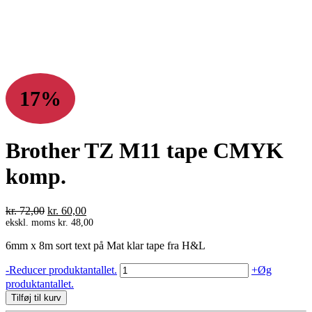
17%
Brother TZ M11 tape CMYK
komp.
Den
Den
kr.
72,00
kr.
60,00
oprindelige
aktuelle
ekskl. moms
kr.
48,00
pris
pris
6mm x 8m sort text på Mat klar tape fra H&L
var:
er:
kr. 72,00.
kr. 60,00.
Brother
-
Reducer produktantallet.
+
Øg
TZ
produktantallet.
M11
Tilføj til kurv
tape