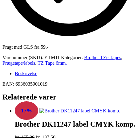
Fragt med GLS fra 59.-
Varenummer (SKU):
YTM11
Kategorier:
Brother TZe Tapes
,
Prægetape/labels
,
TZ Tape 6mm.
Beskrivelse
EAN: 6936035901019
Relaterede varer
17%
Brother DK11247 label CMYK komp.
Den
Den
kr.
165,00
kr.
137,50