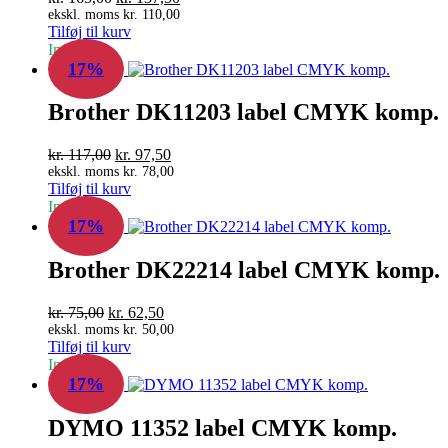
oprindelige
aktuelle
ekskl. moms
kr.
110,00
Tilføj til kurv
pris
pris
In Stock
var:
er:
17%
kr. 165,00.
kr. 137,50.
Brother DK11203 label CMYK komp.
Den
Den
kr.
117,00
kr.
97,50
oprindelige
aktuelle
ekskl. moms
kr.
78,00
Tilføj til kurv
pris
pris
In Stock
var:
er:
17%
kr. 117,00.
kr. 97,50.
Brother DK22214 label CMYK komp.
Den
Den
kr.
75,00
kr.
62,50
oprindelige
aktuelle
ekskl. moms
kr.
50,00
Tilføj til kurv
pris
pris
In Stock
var:
er:
17%
kr. 75,00.
kr. 62,50.
DYMO 11352 label CMYK komp.