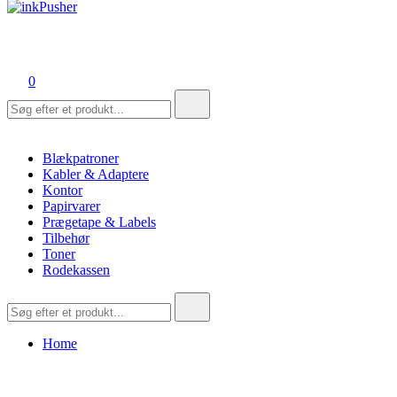
inkPusher
Leverandør af blækpatroner, kontor artikler og meget mere
0
Søg
efter:
Blækpatroner
Kabler & Adaptere
Kontor
Papirvarer
Prægetape & Labels
Tilbehør
Toner
Rodekassen
Søg
efter:
Home