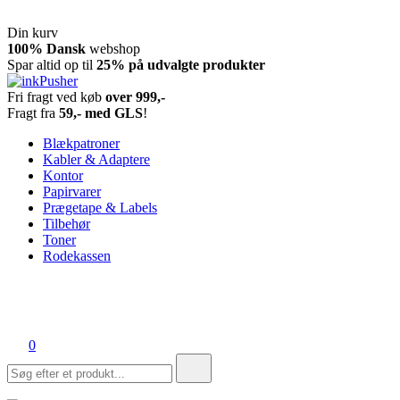
Din kurv
Spring
100% Dansk
webshop
til
Spar altid op til
25% på udvalgte produkter
indhold
Fri fragt ved køb
over 999,-
inkPusher
Leverandør af blækpatroner, kontor artikler og meget mere
Fragt fra
59,- med GLS
!
Blækpatroner
Kabler & Adaptere
Kontor
Papirvarer
Prægetape & Labels
Tilbehør
Toner
Rodekassen
0
Søg
efter: