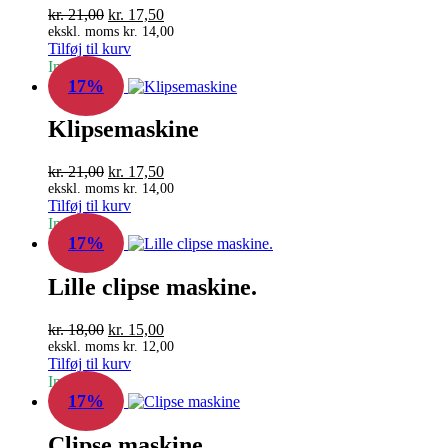
Den
Den
kr.
21,00
kr.
17,50
oprindelige
aktuelle
ekskl. moms
kr.
14,00
Tilføj til kurv
pris
pris
In Stock
var:
er:
17%
kr. 21,00.
kr. 17,50.
Klipsemaskine
Den
Den
kr.
21,00
kr.
17,50
oprindelige
aktuelle
ekskl. moms
kr.
14,00
Tilføj til kurv
pris
pris
In Stock
var:
er:
17%
kr. 21,00.
kr. 17,50.
Lille clipse maskine.
Den
Den
kr.
18,00
kr.
15,00
oprindelige
aktuelle
ekskl. moms
kr.
12,00
Tilføj til kurv
pris
pris
In Stock
var:
er:
17%
kr. 18,00.
kr. 15,00.
Clipse maskine