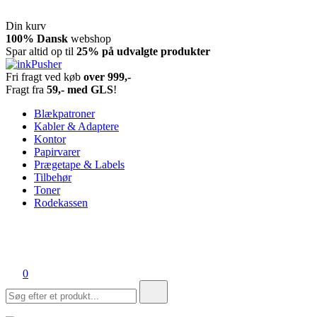
Din kurv
Spring
100% Dansk
webshop
til
Spar altid op til
25% på udvalgte produkter
indhold
Fri fragt ved køb
over 999,-
inkPusher
Leverandør af blækpatroner, kontor artikler og meget mere
Fragt fra
59,- med GLS
!
Blækpatroner
Kabler & Adaptere
Kontor
Papirvarer
Prægetape & Labels
Tilbehør
Toner
Rodekassen
0
Søg
efter: