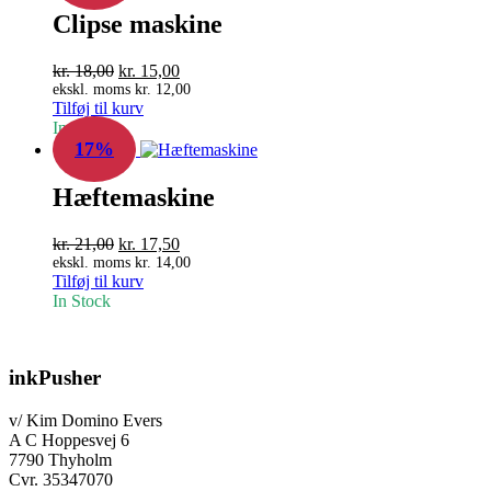
Clipse maskine
Den
Den
kr.
18,00
kr.
15,00
oprindelige
aktuelle
ekskl. moms
kr.
12,00
Tilføj til kurv
pris
pris
In Stock
var:
er:
17%
kr. 18,00.
kr. 15,00.
Hæftemaskine
Den
Den
kr.
21,00
kr.
17,50
oprindelige
aktuelle
ekskl. moms
kr.
14,00
Tilføj til kurv
pris
pris
In Stock
var:
er:
kr. 21,00.
kr. 17,50.
inkPusher
v/ Kim Domino Evers
A C Hoppesvej 6
7790 Thyholm
Cvr. 35347070