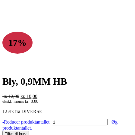
17%
Bly, 0,9MM HB
Den
Den
kr.
12,00
kr.
10,00
oprindelige
aktuelle
ekskl. moms
kr.
8,00
pris
pris
12 stk fra DIVERSE
var:
er:
kr. 12,00.
kr. 10,00.
Bly,
-
Reducer produktantallet.
+
Øg
0,9MM
produktantallet.
HB
Tilføj til kurv