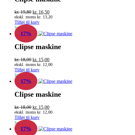
Den
Den
kr.
19,80
kr.
16,50
oprindelige
aktuelle
ekskl. moms
kr.
13,20
Tilføj til kurv
pris
pris
In Stock
var:
er:
17%
kr. 19,80.
kr. 16,50.
Clipse maskine
Den
Den
kr.
18,00
kr.
15,00
oprindelige
aktuelle
ekskl. moms
kr.
12,00
Tilføj til kurv
pris
pris
In Stock
var:
er:
17%
kr. 18,00.
kr. 15,00.
Clipse maskine
Den
Den
kr.
18,00
kr.
15,00
oprindelige
aktuelle
ekskl. moms
kr.
12,00
Tilføj til kurv
pris
pris
In Stock
var:
er:
17%
kr. 18,00.
kr. 15,00.