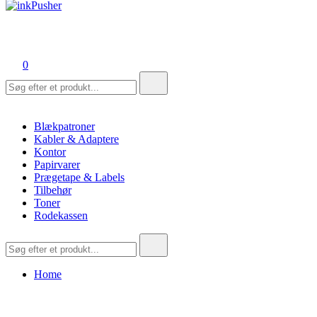
inkPusher
Leverandør af blækpatroner, kontor artikler og meget mere
0
Søg
efter:
Blækpatroner
Kabler & Adaptere
Kontor
Papirvarer
Prægetape & Labels
Tilbehør
Toner
Rodekassen
Søg
efter:
Home