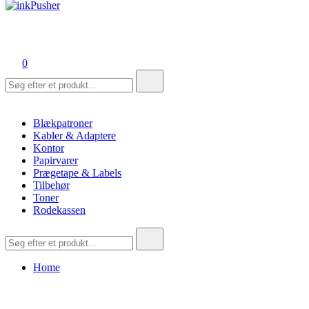
inkPusher
Leverandør af blækpatroner, kontor artikler og meget mere
0
Søg
efter:
Blækpatroner
Kabler & Adaptere
Kontor
Papirvarer
Prægetape & Labels
Tilbehør
Toner
Rodekassen
Søg
efter:
Home