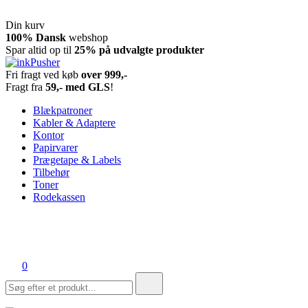
Din kurv
Spring
100% Dansk
webshop
til
Spar altid op til
25% på udvalgte produkter
indhold
Fri fragt ved køb
over 999,-
inkPusher
Leverandør af blækpatroner, kontor artikler og meget mere
Fragt fra
59,- med GLS
!
Blækpatroner
Kabler & Adaptere
Kontor
Papirvarer
Prægetape & Labels
Tilbehør
Toner
Rodekassen
0
Søg
efter: