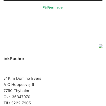
kr. 4.287,15.
kr. 3.572,63.
På Fjernlager
inkPusher
v/ Kim Domino Evers
A C Hoppesvej 6
7790 Thyholm
Cvr. 35347070
Tlf.:
3222 7905