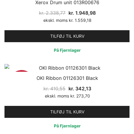
Xerox Drum unit 013R00676
17%
Den
Den
kr.
2.338,77
kr.
1.948,98
oprindelige
aktuelle
ekskl. moms
kr.
1.559,18
pris
pris
var:
er:
TILFØJ TIL KURV
kr. 2.338,77.
kr. 1.948,98.
På Fjernlager
OKI Ribbon 01126301 Black
17%
Den
Den
kr.
410,55
kr.
342,13
oprindelige
aktuelle
ekskl. moms
kr.
273,70
pris
pris
var:
er:
TILFØJ TIL KURV
kr. 410,55.
kr. 342,13.
På Fjernlager