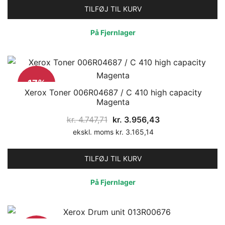
var:
er:
TILFØJ TIL KURV
kr. 642,33.
kr. 535,28.
På Fjernlager
17%
Xerox Toner 006R04687 / C 410 high capacity
Magenta
Den
Den
kr.
4.747,71
kr.
3.956,43
oprindelige
aktuelle
ekskl. moms
kr.
3.165,14
pris
pris
var:
er:
TILFØJ TIL KURV
kr. 4.747,71.
kr. 3.956,43.
På Fjernlager