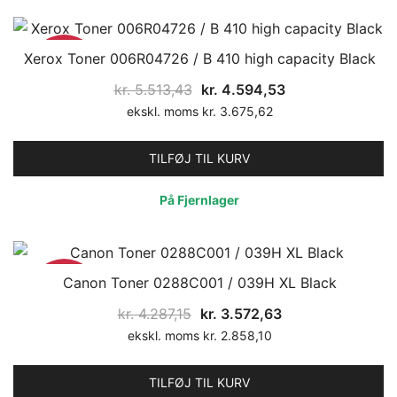
Xerox Toner 006R04726 / B 410 high capacity Black
17%
Den
Den
kr.
5.513,43
kr.
4.594,53
oprindelige
aktuelle
ekskl. moms
kr.
3.675,62
pris
pris
var:
er:
TILFØJ TIL KURV
kr. 5.513,43.
kr. 4.594,53.
På Fjernlager
Canon Toner 0288C001 / 039H XL Black
17%
Den
Den
kr.
4.287,15
kr.
3.572,63
oprindelige
aktuelle
ekskl. moms
kr.
2.858,10
pris
pris
var:
er:
TILFØJ TIL KURV