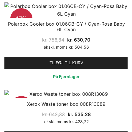
17%
Polarbox Cooler box 01.06CB-CY / Cyan-Rosa Baby
6L Cyan
Den
Den
kr.
756,84
kr.
630,70
oprindelige
aktuelle
ekskl. moms
kr.
504,56
pris
pris
var:
er:
TILFØJ TIL KURV
kr. 756,84.
kr. 630,70.
På Fjernlager
Xerox Waste toner box 008R13089
17%
Den
Den
kr.
642,33
kr.
535,28
oprindelige
aktuelle
ekskl. moms
kr.
428,22
pris
pris