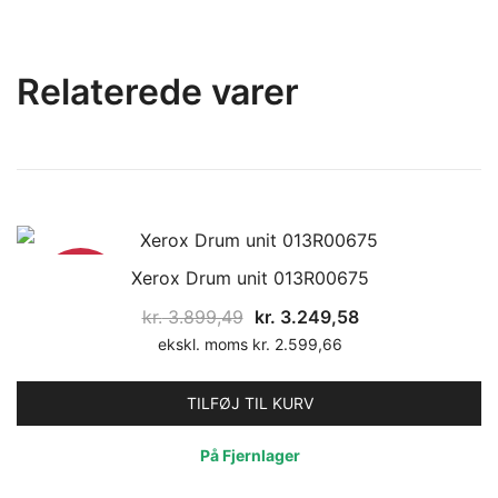
Relaterede varer
Xerox Drum unit 013R00675
17%
Den
Den
kr.
3.899,49
kr.
3.249,58
oprindelige
aktuelle
ekskl. moms
kr.
2.599,66
pris
pris
var:
er:
TILFØJ TIL KURV
kr. 3.899,49.
kr. 3.249,58.
På Fjernlager