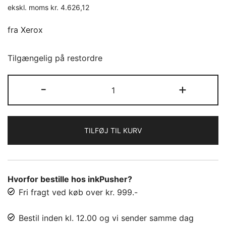
ekskl. moms
kr.
4.626,12
oprindelige
aktuelle
pris
pris
fra Xerox
var:
er:
Tilgængelig på restordre
kr. 6.939,18.
kr. 5.782,65.
Xerox
-
+
Toner
006R04727
/
TILFØJ TIL KURV
B410
Black
antal
Hvorfor bestille hos inkPusher?
Fri fragt ved køb over kr. 999.-
Bestil inden kl. 12.00 og vi sender samme dag