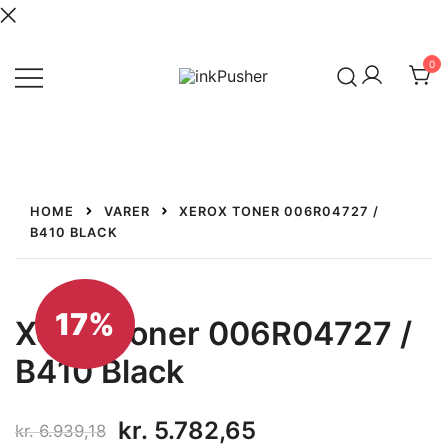
Spring
til
0
indhold
Leverandør af blækpatroner,
inkPusher
kontor artikler og meget mere
HOME
VARER
XEROX TONER 006R04727 /
B410 BLACK
17%
Xerox Toner 006R04727 /
B410 Black
Den
Den
kr.
5.782,65
kr.
6.939,18