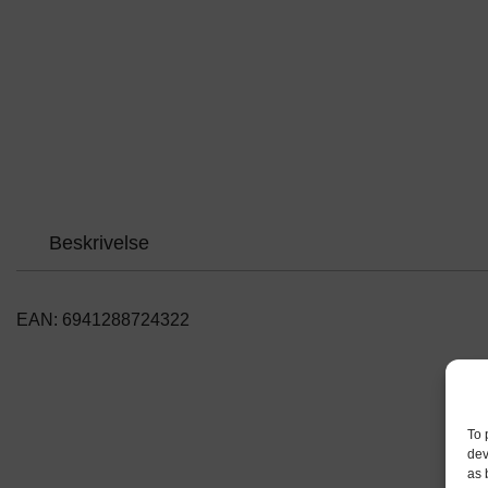
Beskrivelse
EAN: 6941288724322
To 
dev
as 