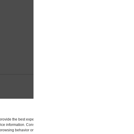
VARENUMMER (SKU):
3846
KATEGORIER:
Kontor artikle
Manage Cookie Consent
provide the best experiences, we use technologies like cookies to store and/or acc
ice information. Consenting to these technologies will allow us to process data suc
browsing behavior or unique IDs on this site. Not consenting or withdrawing consen