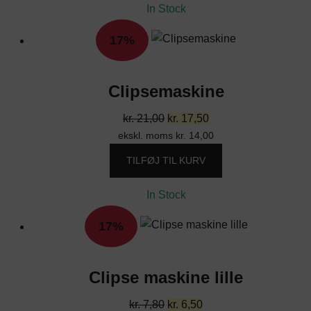
kr. 18,00.
kr. 15,00.
In Stock
17%
Clipsemaskine
Den
Den
kr.
21,00
kr.
17,50
ekskl. moms
oprindelige
kr.
14,00
aktuelle
pris
pris
TILFØJ TIL KURV
var:
er:
kr. 21,00.
kr. 17,50.
In Stock
17%
Clipse maskine lille
Den
Den
kr.
7,80
kr.
6,50