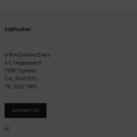
inkPusher
v/ Kim Domino Evers
A C Hoppesvej 6
7790 Thyholm
Cvr. 35347070
Tlf.:
3222 7905
KONTAKT OS