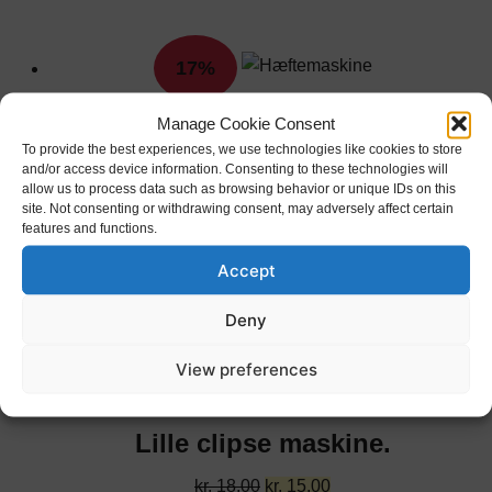
17%
Manage Cookie Consent
Hæftemaskine
To provide the best experiences, we use technologies like cookies to store
and/or access device information. Consenting to these technologies will
allow us to process data such as browsing behavior or unique IDs on this
Den
Den
kr.
18,00
kr.
15,00
site. Not consenting or withdrawing consent, may adversely affect certain
ekskl. moms
oprindelige
kr.
12,00
aktuelle
features and functions.
pris
pris
TILFØJ TIL KURV
Accept
var:
er:
kr. 18,00.
kr. 15,00.
In Stock
Deny
17%
View preferences
Lille clipse maskine.
Den
Den
kr.
18,00
kr.
15,00