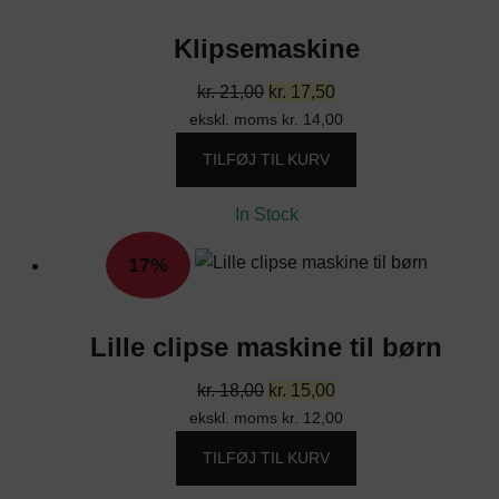
Klipsemaskine
Den
Den
kr.
21,00
kr.
17,50
ekskl. moms
oprindelige
kr.
14,00
aktuelle
pris
pris
TILFØJ TIL KURV
var:
er:
kr. 21,00.
kr. 17,50.
In Stock
17%
Lille clipse maskine til børn
Den
Den
kr.
18,00
kr.
15,00
ekskl. moms
oprindelige
kr.
12,00
aktuelle
pris
pris
TILFØJ TIL KURV
var:
er: