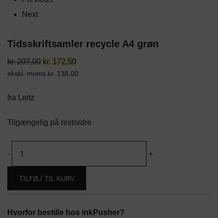
Next
Tidsskriftsamler recycle A4 grøn
Den
Den
kr.
207,00
kr.
172,50
ekskl. moms
oprindelige
kr.
138,00
aktuelle
pris
pris
fra Leitz
var:
er:
kr. 207,00.
kr. 172,50.
Tilgængelig på restordre
Tidsskriftsamler
-
+
recycle
A4
TILFØJ TIL KURV
grøn
antal
Hvorfor bestille hos inkPusher?