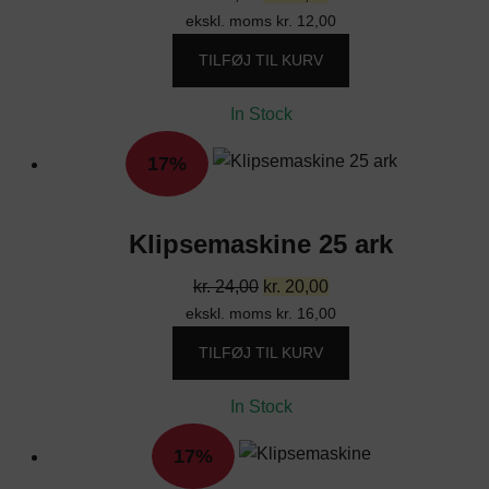
ekskl. moms
oprindelige
kr.
12,00
aktuelle
pris
pris
TILFØJ TIL KURV
var:
er:
kr. 18,00.
kr. 15,00.
In Stock
17%
Klipsemaskine 25 ark
Den
Den
kr.
24,00
kr.
20,00
ekskl. moms
oprindelige
kr.
16,00
aktuelle
pris
pris
TILFØJ TIL KURV
var:
er:
kr. 24,00.
kr. 20,00.
In Stock
17%