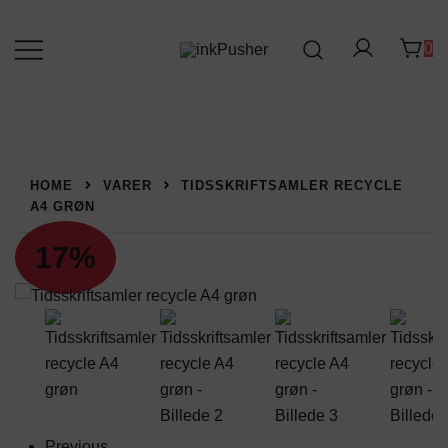
Spring
til
0
indhold
Leverandør af blækpatroner, kontor
inkPusher
artikler og meget mere
HOME
VARER
TIDSSKRIFTSAMLER RECYCLE
A4 GRØN
17%
Previous