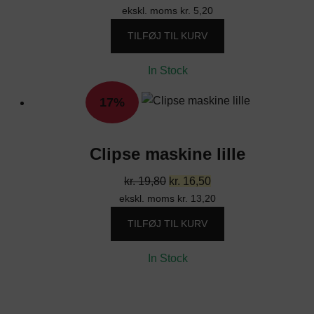
ekskl. moms
oprindelige
kr.
5,20
aktuelle
pris
pris
TILFØJ TIL KURV
var:
er:
kr. 7,80.
kr. 6,50.
In Stock
17%
Clipse maskine lille
Den
Den
kr.
19,80
kr.
16,50
ekskl. moms
oprindelige
kr.
13,20
aktuelle
pris
pris
TILFØJ TIL KURV
var:
er:
kr. 19,80.
kr. 16,50.
In Stock