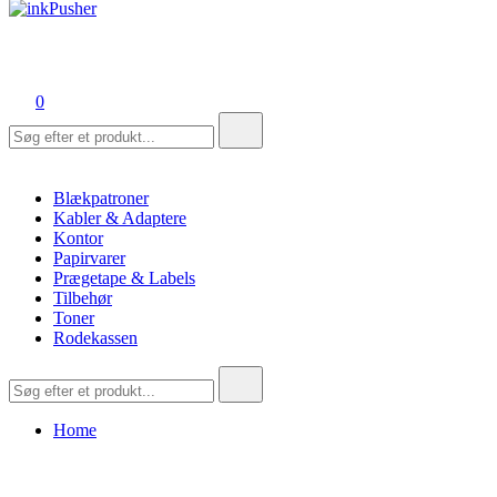
inkPusher
Leverandør af blækpatroner, kontor artikler og meget mere
0
Søg
efter:
Blækpatroner
Kabler & Adaptere
Kontor
Papirvarer
Prægetape & Labels
Tilbehør
Toner
Rodekassen
Søg
efter:
Home