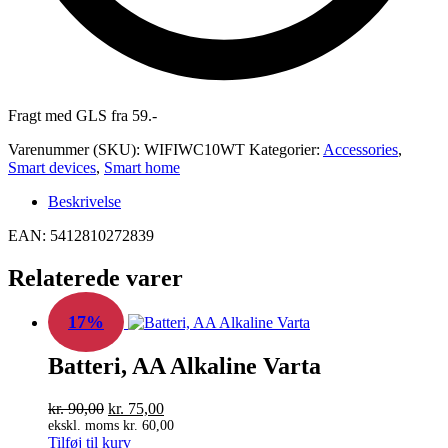
Fragt med GLS fra 59.-
Varenummer (SKU):
WIFIWC10WT
Kategorier:
Accessories
,
Smart devices
,
Smart home
Beskrivelse
EAN: 5412810272839
Relaterede varer
17%
Batteri, AA Alkaline Varta
Den
Den
kr.
90,00
kr.
75,00
oprindelige
aktuelle
ekskl. moms
kr.
60,00
Tilføj til kurv
pris
pris