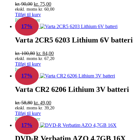
Den
Den
kr.
90,00
kr.
75,00
oprindelige
aktuelle
ekskl. moms
kr.
60,00
Tilføj til kurv
pris
pris
På fjernlager
var:
er:
17%
kr. 90,00.
kr. 75,00.
Varta 2CR5 6203 Lithium 6V batteri
Den
Den
kr.
100,80
kr.
84,00
oprindelige
aktuelle
ekskl. moms
kr.
67,20
Tilføj til kurv
pris
pris
In Stock
var:
er:
17%
kr. 100,80.
kr. 84,00.
Varta CR2 6206 Lithium 3V batteri
Den
Den
kr.
58,80
kr.
49,00
oprindelige
aktuelle
ekskl. moms
kr.
39,20
Tilføj til kurv
pris
pris
På fjernlager
var:
er:
17%
kr. 58,80.
kr. 49,00.
DVD-R Verbatim AZO 4,7GB 16X