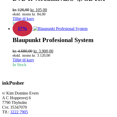
Den
Den
kr.
126,00
kr.
105,00
oprindelige
aktuelle
ekskl. moms
kr.
84,00
Tilføj til kurv
pris
pris
In Stock
var:
er:
17%
kr. 126,00.
kr. 105,00.
Blaupunkt Profesional System
Den
Den
kr.
4.680,00
kr.
3.900,00
oprindelige
aktuelle
ekskl. moms
kr.
3.120,00
Tilføj til kurv
pris
pris
In Stock
var:
er:
kr. 4.680,00.
kr. 3.900,00.
inkPusher
v/ Kim Domino Evers
A C Hoppesvej 6
7790 Thyholm
Cvr. 35347070
Tlf.:
3222 7905