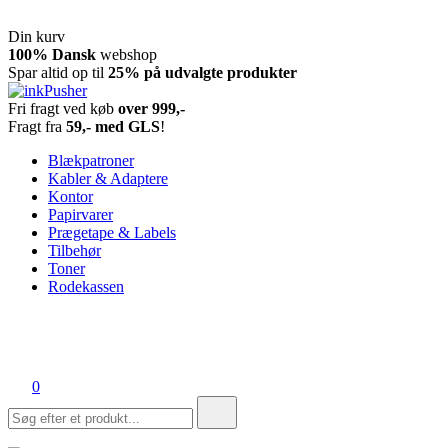
Din kurv
Spring
100% Dansk
webshop
til
Spar altid op til
25% på udvalgte produkter
indhold
Fri fragt ved køb
over 999,-
inkPusher
Leverandør af blækpatroner, kontor artikler og meget mere
Fragt fra
59,- med GLS
!
Blækpatroner
Kabler & Adaptere
Kontor
Papirvarer
Prægetape & Labels
Tilbehør
Toner
Rodekassen
0
Søg
efter: