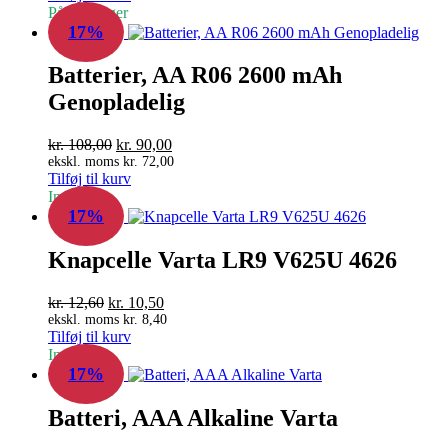
På fjernlager
var:
er:
17%
kr. 90,00.
kr. 75,00.
Batterier, AA R06 2600 mAh
Genopladelig
Den
Den
kr.
108,00
kr.
90,00
oprindelige
aktuelle
ekskl. moms
kr.
72,00
Tilføj til kurv
pris
pris
In Stock
var:
er:
17%
kr. 108,00.
kr. 90,00.
Knapcelle Varta LR9 V625U 4626
Den
Den
kr.
12,60
kr.
10,50
oprindelige
aktuelle
ekskl. moms
kr.
8,40
Tilføj til kurv
pris
pris
In Stock
var:
er:
17%
kr. 12,60.
kr. 10,50.
Batteri, AAA Alkaline Varta