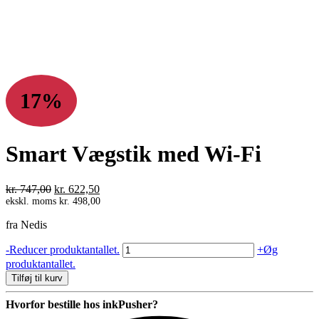
17%
Smart Vægstik med Wi-Fi
Den
Den
kr.
747,00
kr.
622,50
oprindelige
aktuelle
ekskl. moms
kr.
498,00
pris
pris
fra Nedis
var:
er:
kr. 747,00.
kr. 622,50.
Smart
-
Reducer produktantallet.
+
Øg
Vægstik
produktantallet.
med
Tilføj til kurv
Wi-
Fi
Hvorfor bestille hos inkPusher?
antal