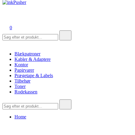
inkPusher
Leverandør af blækpatroner, kontor artikler og meget mere
0
Søg
efter:
Blækpatroner
Kabler & Adaptere
Kontor
Papirvarer
Prægetape & Labels
Tilbehør
Toner
Rodekassen
Søg
efter:
Home