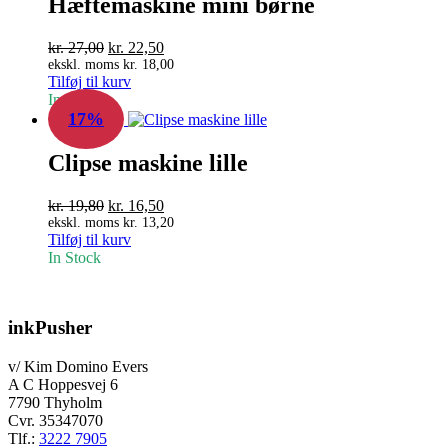
Hæftemaskine mini børne
Den
Den
kr.
27,00
kr.
22,50
oprindelige
aktuelle
ekskl. moms
kr.
18,00
Tilføj til kurv
pris
pris
In Stock
var:
er:
17%
kr. 27,00.
kr. 22,50.
Clipse maskine lille
Den
Den
kr.
19,80
kr.
16,50
oprindelige
aktuelle
ekskl. moms
kr.
13,20
Tilføj til kurv
pris
pris
In Stock
var:
er:
kr. 19,80.
kr. 16,50.
inkPusher
v/ Kim Domino Evers
A C Hoppesvej 6
7790 Thyholm
Cvr. 35347070
Tlf.:
3222 7905