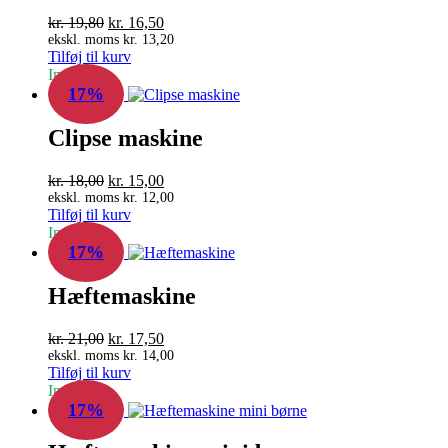
Den
Den
kr.
19,80
kr.
16,50
oprindelige
aktuelle
ekskl. moms
kr.
13,20
Tilføj til kurv
pris
pris
In Stock
var:
er:
17%
kr. 19,80.
kr. 16,50.
Clipse maskine
Den
Den
kr.
18,00
kr.
15,00
oprindelige
aktuelle
ekskl. moms
kr.
12,00
Tilføj til kurv
pris
pris
In Stock
var:
er:
17%
kr. 18,00.
kr. 15,00.
Hæftemaskine
Den
Den
kr.
21,00
kr.
17,50
oprindelige
aktuelle
ekskl. moms
kr.
14,00
Tilføj til kurv
pris
pris
In Stock
var:
er:
17%
kr. 21,00.
kr. 17,50.