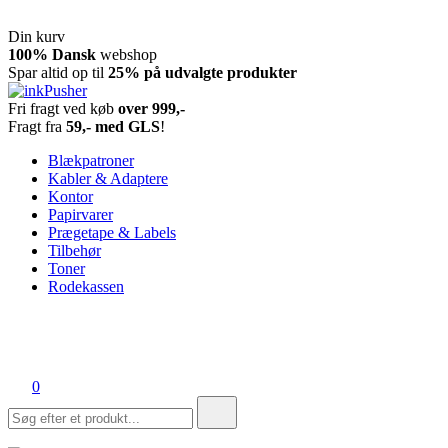
Din kurv
Spring
100% Dansk
webshop
til
Spar altid op til
25% på udvalgte produkter
indhold
Fri fragt ved køb
over 999,-
inkPusher
Leverandør af blækpatroner, kontor artikler og meget mere
Fragt fra
59,- med GLS
!
Blækpatroner
Kabler & Adaptere
Kontor
Papirvarer
Prægetape & Labels
Tilbehør
Toner
Rodekassen
0
Søg
efter: