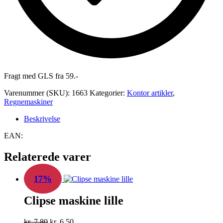
Fragt med GLS fra 59.-
Varenummer (SKU):
1663
Kategorier:
Kontor artikler
,
Regnemaskiner
Beskrivelse
EAN:
Relaterede varer
17%
Clipse maskine lille
Den
Den
kr.
7,80
kr.
6,50