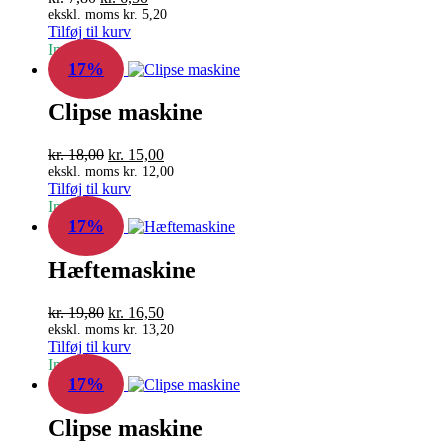
oprindelige
aktuelle
ekskl. moms
kr.
5,20
Tilføj til kurv
pris
pris
In Stock
var:
er:
17%
kr. 7,80.
kr. 6,50.
Clipse maskine
Den
Den
kr.
18,00
kr.
15,00
oprindelige
aktuelle
ekskl. moms
kr.
12,00
Tilføj til kurv
pris
pris
In Stock
var:
er:
17%
kr. 18,00.
kr. 15,00.
Hæftemaskine
Den
Den
kr.
19,80
kr.
16,50
oprindelige
aktuelle
ekskl. moms
kr.
13,20
Tilføj til kurv
pris
pris
In Stock
var:
er:
17%
kr. 19,80.
kr. 16,50.
Clipse maskine