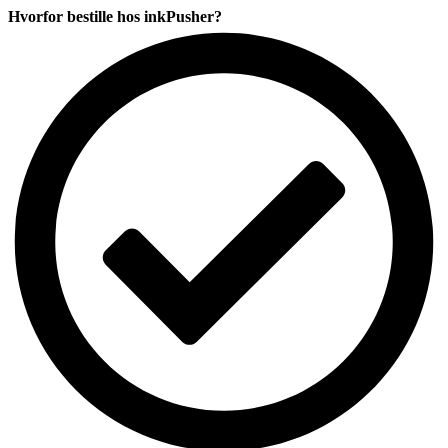
12
Hvorfor bestille hos inkPusher?
digits
antal