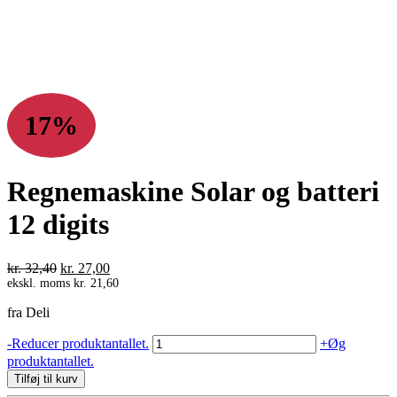
17%
Regnemaskine Solar og batteri
12 digits
Den
Den
kr.
32,40
kr.
27,00
oprindelige
aktuelle
ekskl. moms
kr.
21,60
pris
pris
fra Deli
var:
er:
kr. 32,40.
kr. 27,00.
Regnemaskine
-
Reducer produktantallet.
+
Øg
Solar
produktantallet.
og
Tilføj til kurv
batteri