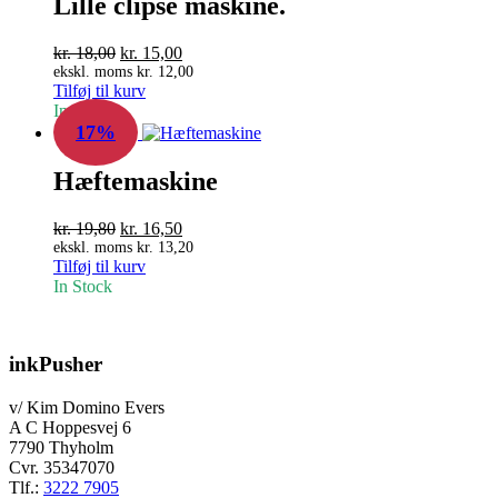
Lille clipse maskine.
Den
Den
kr.
18,00
kr.
15,00
oprindelige
aktuelle
ekskl. moms
kr.
12,00
Tilføj til kurv
pris
pris
In Stock
var:
er:
17%
kr. 18,00.
kr. 15,00.
Hæftemaskine
Den
Den
kr.
19,80
kr.
16,50
oprindelige
aktuelle
ekskl. moms
kr.
13,20
Tilføj til kurv
pris
pris
In Stock
var:
er:
kr. 19,80.
kr. 16,50.
inkPusher
v/ Kim Domino Evers
A C Hoppesvej 6
7790 Thyholm
Cvr. 35347070
Tlf.:
3222 7905