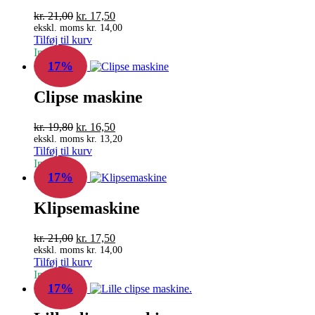
Den
Den
kr.
21,00
kr.
17,50
oprindelige
aktuelle
ekskl. moms
kr.
14,00
Tilføj til kurv
pris
pris
In Stock
var:
er:
17%
kr. 21,00.
kr. 17,50.
Clipse maskine
Den
Den
kr.
19,80
kr.
16,50
oprindelige
aktuelle
ekskl. moms
kr.
13,20
Tilføj til kurv
pris
pris
In Stock
var:
er:
17%
kr. 19,80.
kr. 16,50.
Klipsemaskine
Den
Den
kr.
21,00
kr.
17,50
oprindelige
aktuelle
ekskl. moms
kr.
14,00
Tilføj til kurv
pris
pris
In Stock
var:
er:
17%
kr. 21,00.
kr. 17,50.