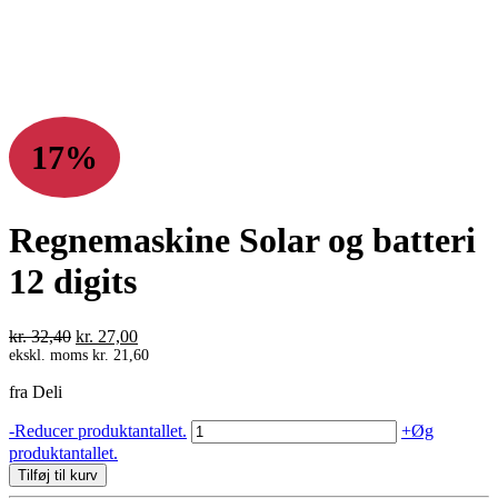
17%
Regnemaskine Solar og batteri
12 digits
Den
Den
kr.
32,40
kr.
27,00
oprindelige
aktuelle
ekskl. moms
kr.
21,60
pris
pris
fra Deli
var:
er:
kr. 32,40.
kr. 27,00.
Regnemaskine
-
Reducer produktantallet.
+
Øg
Solar
produktantallet.
og
Tilføj til kurv
batteri