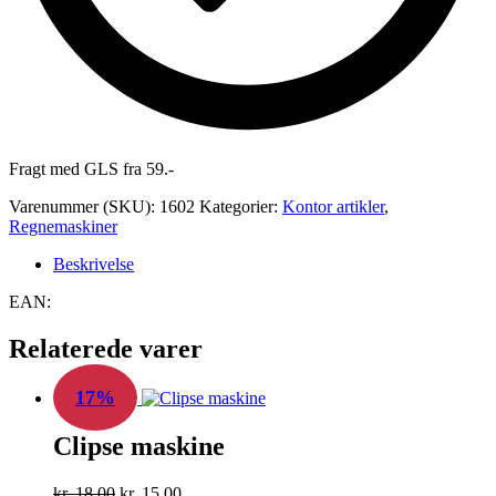
Fragt med GLS fra 59.-
Varenummer (SKU):
1602
Kategorier:
Kontor artikler
,
Regnemaskiner
Beskrivelse
EAN:
Relaterede varer
17%
Clipse maskine
Den
Den
kr.
18,00
kr.
15,00