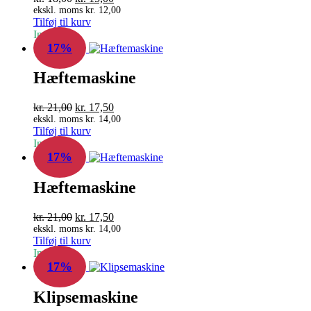
oprindelige
aktuelle
ekskl. moms
kr.
12,00
Tilføj til kurv
pris
pris
In Stock
var:
er:
17%
kr. 18,00.
kr. 15,00.
Hæftemaskine
Den
Den
kr.
21,00
kr.
17,50
oprindelige
aktuelle
ekskl. moms
kr.
14,00
Tilføj til kurv
pris
pris
In Stock
var:
er:
17%
kr. 21,00.
kr. 17,50.
Hæftemaskine
Den
Den
kr.
21,00
kr.
17,50
oprindelige
aktuelle
ekskl. moms
kr.
14,00
Tilføj til kurv
pris
pris
In Stock
var:
er:
17%
kr. 21,00.
kr. 17,50.
Klipsemaskine