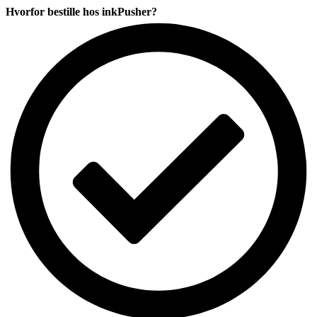
12
Hvorfor bestille hos inkPusher?
digits
antal