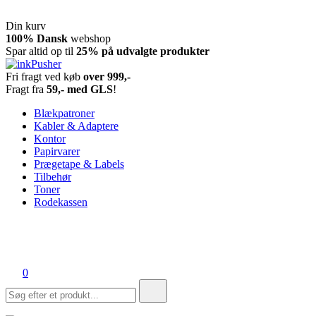
Din kurv
Spring
100% Dansk
webshop
til
Spar altid op til
25% på udvalgte produkter
indhold
Fri fragt ved køb
over 999,-
inkPusher
Leverandør af blækpatroner, kontor artikler og meget mere
Fragt fra
59,- med GLS
!
Blækpatroner
Kabler & Adaptere
Kontor
Papirvarer
Prægetape & Labels
Tilbehør
Toner
Rodekassen
0
Søg
efter: