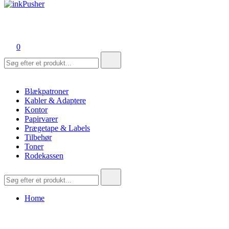
inkPusher
Leverandør af blækpatroner, kontor artikler og meget mere
0
Søg
efter:
Blækpatroner
Kabler & Adaptere
Kontor
Papirvarer
Prægetape & Labels
Tilbehør
Toner
Rodekassen
Søg
efter:
Home