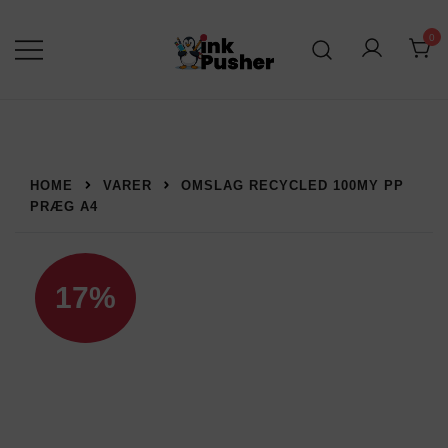
Spring
til
0
indhold
Leverandør af blækpatroner, kontor
inkPusher
artikler og meget mere
HOME
VARER
OMSLAG RECYCLED 100MY PP
PRÆG A4
17%