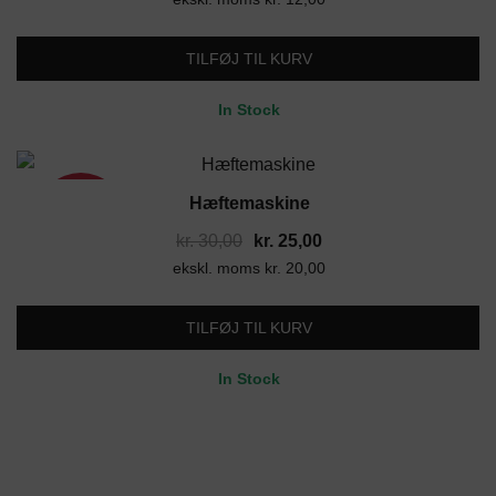
pris
pris
var:
er:
TILFØJ TIL KURV
kr. 18,00.
kr. 15,00.
In Stock
Hæftemaskine
17%
Den
Den
kr.
30,00
kr.
25,00
ekskl. moms
oprindelige
kr.
20,00
aktuelle
pris
pris
var:
er:
TILFØJ TIL KURV
kr. 30,00.
kr. 25,00.
In Stock