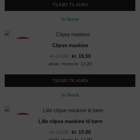
var:
er:
TILFØJ TIL KURV
kr. 19,80.
kr. 16,50.
In Stock
Clipse maskine
17%
Den
Den
kr.
19,80
kr.
16,50
ekskl. moms
oprindelige
kr.
13,20
aktuelle
pris
pris
var:
er:
TILFØJ TIL KURV
kr. 19,80.
kr. 16,50.
In Stock
Lille clipse maskine til børn
17%
Den
Den
kr.
18,00
kr.
15,00
ekskl. moms
oprindelige
kr.
12,00
aktuelle