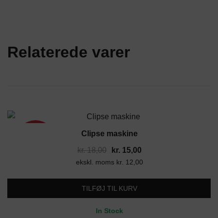
Relaterede varer
Clipse maskine
17%
Den
Den
kr.
18,00
kr.
15,00
ekskl. moms
oprindelige
kr.
12,00
aktuelle
pris
pris
var:
er:
TILFØJ TIL KURV
kr. 18,00.
kr. 15,00.
In Stock