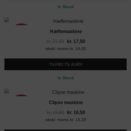
kr. 22,80.
kr. 19,00.
In Stock
Hæftemaskine
17%
Den
Den
kr.
21,00
kr.
17,50
ekskl. moms
oprindelige
kr.
14,00
aktuelle
pris
pris
var:
er:
TILFØJ TIL KURV
kr. 21,00.
kr. 17,50.
In Stock
Clipse maskine
17%
Den
Den
kr.
19,80
kr.
16,50
ekskl. moms
oprindelige
kr.
13,20
aktuelle
pris
pris