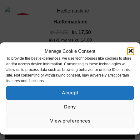
Hæftemaskine
17%
Den
Den
kr.
21,00
kr.
17,50
ekskl. moms
oprindelige
kr.
14,00
aktuelle
pris
pris
Manage Cookie Consent
var:
er:
TILFØJ TIL KURV
To provide the best experiences, we use technologies like cookies to store
and/or access device information. Consenting to these technologies will
kr. 21,00.
kr. 17,50.
allow us to process data such as browsing behavior or unique IDs on this
In Stock
site. Not consenting or withdrawing consent, may adversely affect certain
features and functions.
Accept
Clipse maskine
17%
Deny
Den
Den
kr.
22,80
kr.
19,00
ekskl. moms
oprindelige
kr.
15,20
aktuelle
View preferences
pris
pris
var:
er:
TILFØJ TIL KURV