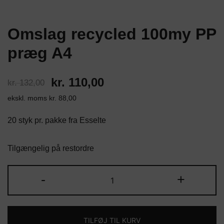
Omslag recycled 100my PP
præg A4
Den
Den
kr.
110,00
kr.
132,00
ekskl. moms
kr.
88,00
oprindelige
aktuelle
pris
pris
20 styk pr. pakke fra Esselte
var:
er:
Tilgængelig på restordre
kr. 132,00.
kr. 110,00.
Omslag
-
+
recycled
100my
PP
TILFØJ TIL KURV
præg