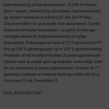
hulforstærkning af klar genbrugsfilm. Til DIN A4-format,
åben i toppen, ideel til brug på kontoret, hjemmekontoret
og skolen Fremstillet af kornet 0,07 mm tyk PP-film.
Dokumentsikker for at beskytte dine dokumenter. Syrefrit
materiale forhindrer dokumenter i at gulne, hvilket gør
omslaget perfekt til langtidsopbevaring af vigtige
dokumenter. Emballagen er lavet af 70 % genanvendt PP-
film og 100 % genbrugspapir og er 100 % genanvendelig.
Produkter af høj kvalitet fremstillet af genbrugsmaterialer
hjælper med at undgå spild og beskytter vores miljø, fordi
de kan returneres til genbrugskredsløbet. Andelen af ??
genbrugs materiale er eksternt testet og certificeret af UL.
Pose med 20 stk. Fremstillet i E
EAN: 4049793071947