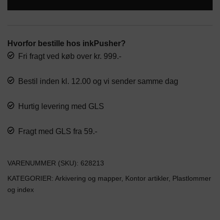
A4
antal
Hvorfor bestille hos inkPusher?
Fri fragt ved køb over kr. 999.-
Bestil inden kl. 12.00 og vi sender samme dag
Hurtig levering med GLS
Fragt med GLS fra 59.-
VARENUMMER (SKU):
628213
KATEGORIER:
Arkivering og mapper
,
Kontor artikler
,
Plastlommer
og index