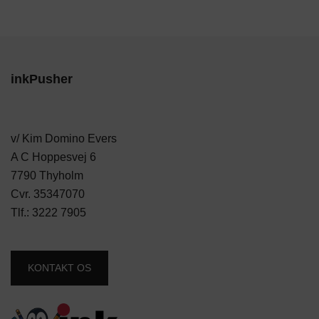
inkPusher
v/ Kim Domino Evers
A C Hoppesvej 6
7790 Thyholm
Cvr. 35347070
Tlf.:
3222 7905
KONTAKT OS