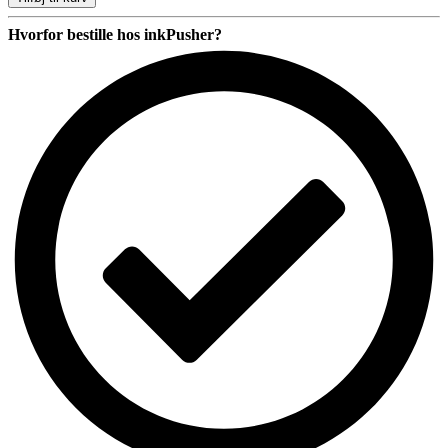
300
Mus
Hvorfor bestille hos inkPusher?
antal