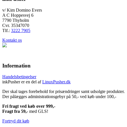
v/ Kim Domino Evers
A C Hoppesvej 6
7790 Thyholm
Cvr. 35347070
Tlf.:
3222 7905
Kontakt os
Information
Handelsbetingelser
inkPusher er en del af
LinuxPusher.dk
Der skal tages forebehold for prisændringer samt udsolgte produkter.
Der pålægges administrationsgebyr på 50,- ved køb under 100,-
Fri fragt ved køb over 999,-
Fragt fra 59,-
med GLS!
Fortryd dit køb