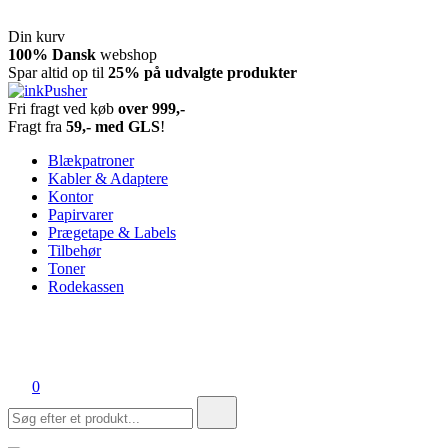
Din kurv
Spring
100% Dansk
webshop
til
Spar altid op til
25% på udvalgte produkter
indhold
Fri fragt ved køb
over 999,-
inkPusher
Leverandør af blækpatroner, kontor artikler og meget mere
Fragt fra
59,- med GLS
!
Blækpatroner
Kabler & Adaptere
Kontor
Papirvarer
Prægetape & Labels
Tilbehør
Toner
Rodekassen
0
Søg
efter: