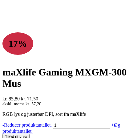
17%
maXlife Gaming MXGM-300
Mus
Den
Den
kr.
85,80
kr.
71,50
oprindelige
aktuelle
ekskl. moms
kr.
57,20
pris
pris
RGB lys og justerbar DPI, sort fra maXlife
var:
er:
kr. 85,80.
kr. 71,50.
maXlife
-
Reducer produktantallet.
+
Øg
Gaming
produktantallet.
MXGM-
Tilføj til kurv