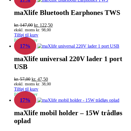
maXlife Bluetooth Earphones TWS
Den
Den
kr.
147,00
kr.
122,50
oprindelige
aktuelle
ekskl. moms
kr.
98,00
Tilføj til kurv
pris
pris
På fjernlager
var:
er:
17%
kr. 147,00.
kr. 122,50.
maXlife universal 220V lader 1 port
USB
Den
Den
kr.
57,00
kr.
47,50
oprindelige
aktuelle
ekskl. moms
kr.
38,00
Tilføj til kurv
pris
pris
På fjernlager
var:
er:
17%
kr. 57,00.
kr. 47,50.
maXlife mobil holder – 15W trådløs
oplad