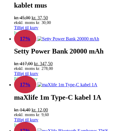
kablet mus
Den
Den
kr.
45,00
kr.
37,50
oprindelige
aktuelle
ekskl. moms
kr.
30,00
Tilføj til kurv
pris
pris
In Stock
var:
er:
17%
kr. 45,00.
kr. 37,50.
Setty Power Bank 20000 mAh
Den
Den
kr.
417,00
kr.
347,50
oprindelige
aktuelle
ekskl. moms
kr.
278,00
Tilføj til kurv
pris
pris
På fjernlager
var:
er:
17%
kr. 417,00.
kr. 347,50.
maXlife 1m Type-C kabel 1A
Den
Den
kr.
14,40
kr.
12,00
oprindelige
aktuelle
ekskl. moms
kr.
9,60
Tilføj til kurv
pris
pris
In Stock
var:
er:
17%
kr. 14,40.
kr. 12,00.