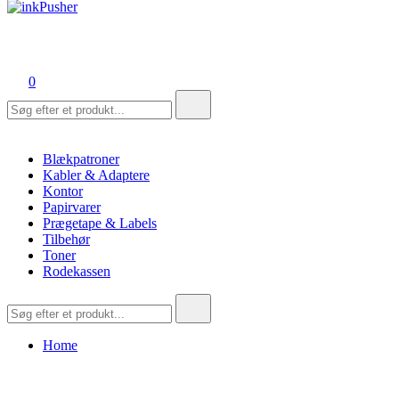
inkPusher
Leverandør af blækpatroner, kontor artikler og meget mere
0
Søg
efter:
Blækpatroner
Kabler & Adaptere
Kontor
Papirvarer
Prægetape & Labels
Tilbehør
Toner
Rodekassen
Søg
efter:
Home