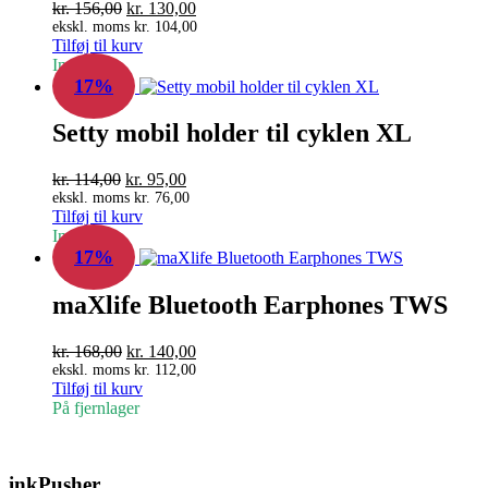
Den
Den
kr.
156,00
kr.
130,00
oprindelige
aktuelle
ekskl. moms
kr.
104,00
Tilføj til kurv
pris
pris
In Stock
var:
er:
17%
kr. 156,00.
kr. 130,00.
Setty mobil holder til cyklen XL
Den
Den
kr.
114,00
kr.
95,00
oprindelige
aktuelle
ekskl. moms
kr.
76,00
Tilføj til kurv
pris
pris
In Stock
var:
er:
17%
kr. 114,00.
kr. 95,00.
maXlife Bluetooth Earphones TWS
Den
Den
kr.
168,00
kr.
140,00
oprindelige
aktuelle
ekskl. moms
kr.
112,00
Tilføj til kurv
pris
pris
På fjernlager
var:
er:
kr. 168,00.
kr. 140,00.
inkPusher