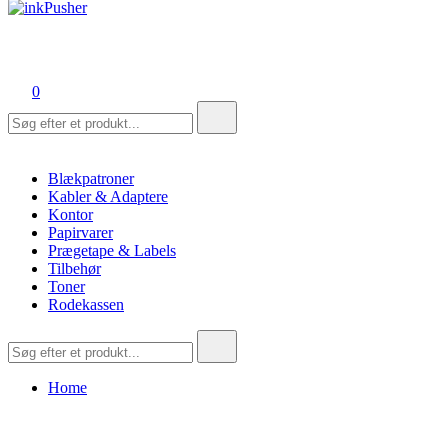
inkPusher
Leverandør af blækpatroner, kontor artikler og meget mere
0
Søg
efter:
Blækpatroner
Kabler & Adaptere
Kontor
Papirvarer
Prægetape & Labels
Tilbehør
Toner
Rodekassen
Søg
efter:
Home