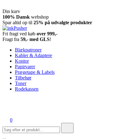
Din kurv
Spring
100% Dansk
webshop
til
Spar altid op til
25% på udvalgte produkter
indhold
Fri fragt ved køb
over 999,-
inkPusher
Leverandør af blækpatroner, kontor artikler og meget mere
Fragt fra
59,- med GLS
!
Blækpatroner
Kabler & Adaptere
Kontor
Papirvarer
Prægetape & Labels
Tilbehør
Toner
Rodekassen
0
Søg
efter: