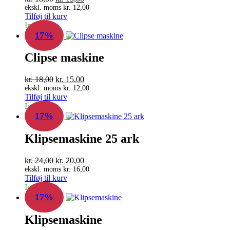
oprindelige
aktuelle
ekskl. moms
kr.
12,00
Tilføj til kurv
pris
pris
In Stock
var:
er:
17%
kr. 18,00.
kr. 15,00.
Clipse maskine
Den
Den
kr.
18,00
kr.
15,00
oprindelige
aktuelle
ekskl. moms
kr.
12,00
Tilføj til kurv
pris
pris
In Stock
var:
er:
17%
kr. 18,00.
kr. 15,00.
Klipsemaskine 25 ark
Den
Den
kr.
24,00
kr.
20,00
oprindelige
aktuelle
ekskl. moms
kr.
16,00
Tilføj til kurv
pris
pris
In Stock
var:
er:
17%
kr. 24,00.
kr. 20,00.
Klipsemaskine