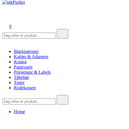
inkPusher
Leverandør af blækpatroner, kontor artikler og meget mere
0
Søg
efter:
Blækpatroner
Kabler & Adaptere
Kontor
Papirvarer
Prægetape & Labels
Tilbehør
Toner
Rodekassen
Søg
efter:
Home