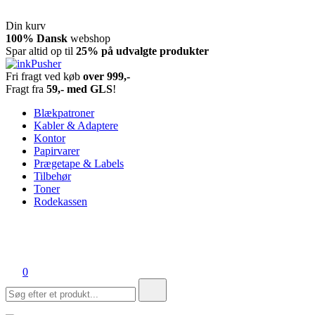
Din kurv
Spring
100% Dansk
webshop
til
Spar altid op til
25% på udvalgte produkter
indhold
Fri fragt ved køb
over 999,-
inkPusher
Leverandør af blækpatroner, kontor artikler og meget mere
Fragt fra
59,- med GLS
!
Blækpatroner
Kabler & Adaptere
Kontor
Papirvarer
Prægetape & Labels
Tilbehør
Toner
Rodekassen
0
Søg
efter: