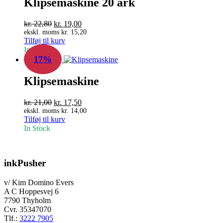
Klipsemaskine 20 ark
Den
Den
kr.
22,80
kr.
19,00
oprindelige
aktuelle
ekskl. moms
kr.
15,20
Tilføj til kurv
pris
pris
In Stock
var:
er:
17%
kr. 22,80.
kr. 19,00.
Klipsemaskine
Den
Den
kr.
21,00
kr.
17,50
oprindelige
aktuelle
ekskl. moms
kr.
14,00
Tilføj til kurv
pris
pris
In Stock
var:
er:
kr. 21,00.
kr. 17,50.
inkPusher
v/ Kim Domino Evers
A C Hoppesvej 6
7790 Thyholm
Cvr. 35347070
Tlf.:
3222 7905