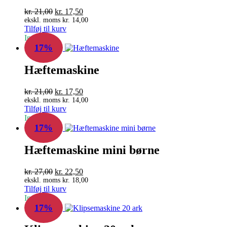
Den
Den
kr.
21,00
kr.
17,50
oprindelige
aktuelle
ekskl. moms
kr.
14,00
Tilføj til kurv
pris
pris
In Stock
var:
er:
17%
kr. 21,00.
kr. 17,50.
Hæftemaskine
Den
Den
kr.
21,00
kr.
17,50
oprindelige
aktuelle
ekskl. moms
kr.
14,00
Tilføj til kurv
pris
pris
In Stock
var:
er:
17%
kr. 21,00.
kr. 17,50.
Hæftemaskine mini børne
Den
Den
kr.
27,00
kr.
22,50
oprindelige
aktuelle
ekskl. moms
kr.
18,00
Tilføj til kurv
pris
pris
In Stock
var:
er:
17%
kr. 27,00.
kr. 22,50.