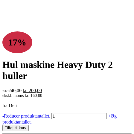
17%
Hul maskine Heavy Duty 2
huller
Den
Den
kr.
240,00
kr.
200,00
oprindelige
aktuelle
ekskl. moms
kr.
160,00
pris
pris
fra Deli
var:
er:
kr. 240,00.
kr. 200,00.
Hul
-
Reducer produktantallet.
+
Øg
maskine
produktantallet.
Heavy
Tilføj til kurv
Duty