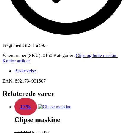
Fragt med GLS fra 59.-
Varenummer (SKU):
0150
Kategorier:
Clips og hulle maskin.
,
Kontor artikler
Beskrivelse
EAN: 6921734901507
Relaterede varer
17%
Clipse maskine
Den
Den
kr.
18,00
kr.
15,00