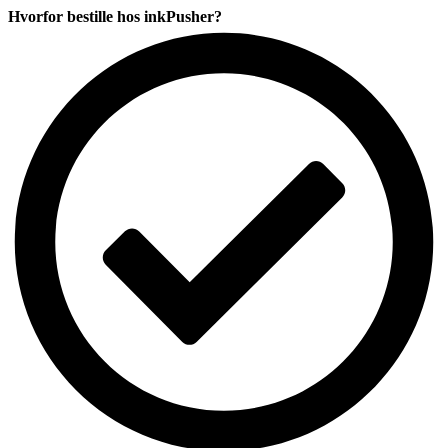
2
Hvorfor bestille hos inkPusher?
huller
antal