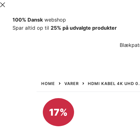
Spring
100% Dansk
webshop
til
Spar altid op til
25% på udvalgte produkter
indhold
Blækpat
HOME
VARER
HDMI KABEL 4K UHD 0
17%