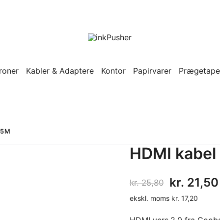
Leverandør af blækpatroner, konto
inkPusher
roner
Kabler & Adaptere
Kontor
Papirvarer
Prægetape
.5M
HDMI kabel
Den
kr.
21,50
kr.
25,80
ekskl. moms
kr.
17,20
oprindel