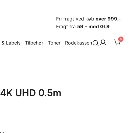
Fri fragt ved køb
over 999,-
Fragt fra
59,- med GLS
!
r artikler og meget mere
0
 & Labels
Tilbehør
Toner
Rodekassen
 4K UHD 0.5m
Den
ige
aktuelle