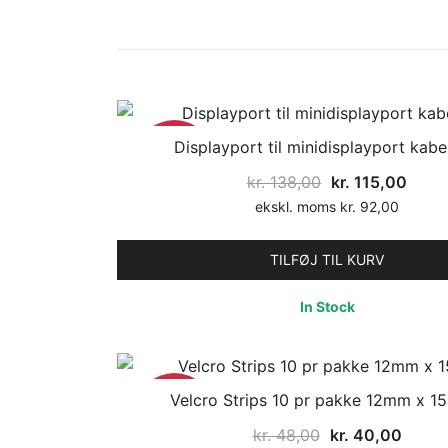
Displayport til minidisplayport kab
17%
Den
Den
kr.
138,00
kr.
115,00
oprindelige
aktue
ekskl. moms
kr.
92,00
pris
pris
var:
er:
TILFØJ TIL KURV
kr. 138,00.
kr. 1
In Stock
Velcro Strips 10 pr pakke 12mm x 
17%
Den
Den
kr.
48,00
kr.
40,00