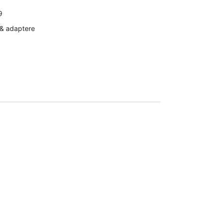
9
 & adaptere