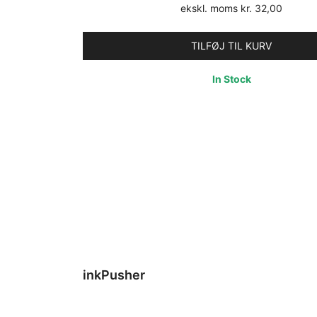
oprindelige
aktuel
ekskl. moms
kr.
32,00
pris
pris
var:
er:
TILFØJ TIL KURV
kr. 48,00.
kr. 40
In Stock
inkPusher