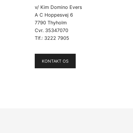
v/ Kim Domino Evers
A C Hoppesvej 6
7790 Thyholm
Cvr. 35347070
Tlf.:
3222 7905
KONTAKT OS