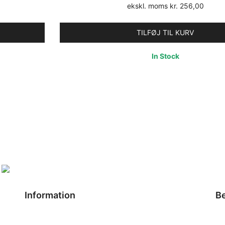
le
oprindelige
aktu
ekskl. moms
kr.
256,00
pris
pris
var:
er:
TILFØJ TIL KURV
,00.
kr. 384,00.
kr. 
In Stock
Information
Be