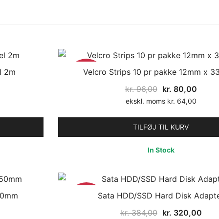
el 2m
Velcro Strips 10 pr pakke 12mm x 
17%
Den
Den
kr.
96,00
kr.
80,00
lle
oprindelige
aktuel
ekskl. moms
kr.
64,00
pris
pris
var:
er:
TILFØJ TIL KURV
15,00.
kr. 96,00.
kr. 80
In Stock
150mm
Sata HDD/SSD Hard Disk Adapt
17%
Den
Den
kr.
384,00
kr.
320,00