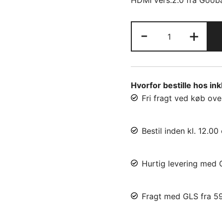
pris
HDMI vers.2.0 fra Goob
var:
HDMI
-
+
kr. 25,80
kabel
4K
UHD
0.5m
Hvorfor bestille hos in
antal
Fri fragt ved køb ove
Bestil inden kl. 12.
Hurtig levering med
Fragt med GLS fra 59