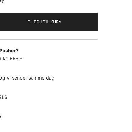
pris
ay
er:
TILFØJ TIL KURV
.
kr. 21,50.
kPusher?
r kr. 999.-
00 og vi sender samme dag
 GLS
.-