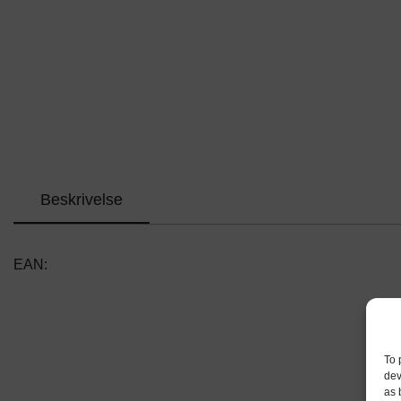
Beskrivelse
EAN:
To 
dev
as 