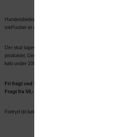
Handelsbetingelser
inkPusher er en del af
LinuxPusher.dk
Der skal tages forebehold for prisændringer samt udsolgte
produkter. Der pålægges administrationsgebyr på 50,- ved
køb under 100,-
Fri fragt ved køb over 999,-
Fragt fra 59,-
med GLS!
Fortryd dit køb