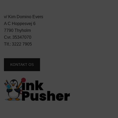
v/ Kim Domino Evers
A C Hoppesvej 6
7790 Thyholm
Cvr. 35347070
Tlf.:
3222 7905
KONTAKT OS