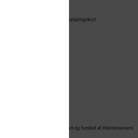
Du kan betale med følgende betalingskort
© 2026 inkPusher er
udviklet og hosted af #dominoevers