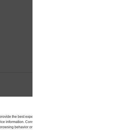
VARENUMMER (SKU):
6600
KATEGORIER:
Gel Penne
,
K
Manage Cookie Consent
provide the best experiences, we use technologies like cookies to store and/or acc
ice information. Consenting to these technologies will allow us to process data suc
browsing behavior or unique IDs on this site. Not consenting or withdrawing consen