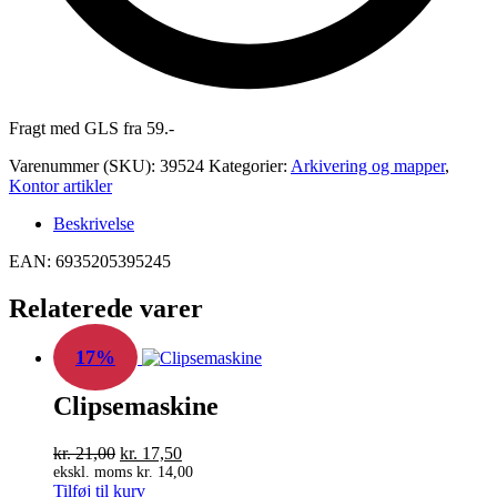
Fragt med GLS fra 59.-
Varenummer (SKU):
39524
Kategorier:
Arkivering og mapper
,
Kontor artikler
Beskrivelse
EAN: 6935205395245
Relaterede varer
17%
Clipsemaskine
Den
Den
kr.
21,00
kr.
17,50
oprindelige
aktuelle
ekskl. moms
kr.
14,00
Tilføj til kurv
pris
pris