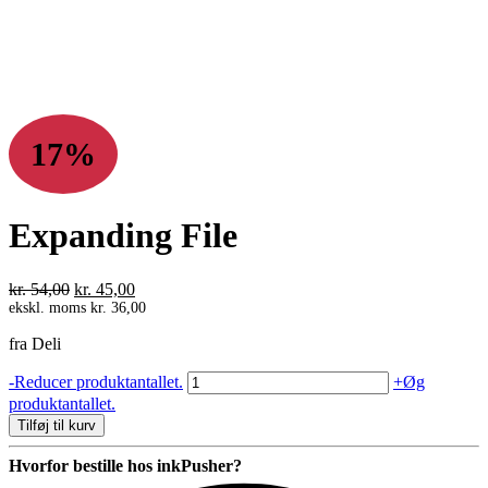
17%
Expanding File
Den
Den
kr.
54,00
kr.
45,00
oprindelige
aktuelle
ekskl. moms
kr.
36,00
pris
pris
fra Deli
var:
er:
kr. 54,00.
kr. 45,00.
Expanding
-
Reducer produktantallet.
+
Øg
File
produktantallet.
antal
Tilføj til kurv
Hvorfor bestille hos inkPusher?