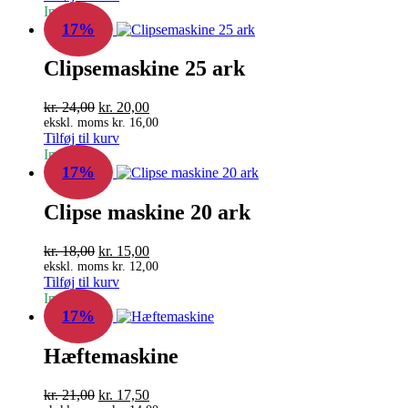
In Stock
var:
er:
17%
kr. 21,00.
kr. 17,50.
Clipsemaskine 25 ark
Den
Den
kr.
24,00
kr.
20,00
oprindelige
aktuelle
ekskl. moms
kr.
16,00
Tilføj til kurv
pris
pris
In Stock
var:
er:
17%
kr. 24,00.
kr. 20,00.
Clipse maskine 20 ark
Den
Den
kr.
18,00
kr.
15,00
oprindelige
aktuelle
ekskl. moms
kr.
12,00
Tilføj til kurv
pris
pris
In Stock
var:
er:
17%
kr. 18,00.
kr. 15,00.
Hæftemaskine
Den
Den
kr.
21,00
kr.
17,50