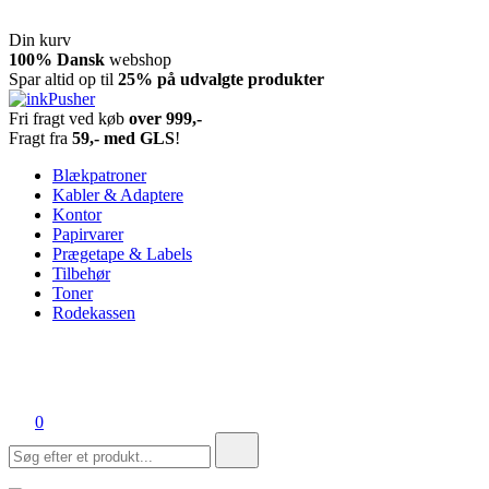
Din kurv
Spring
100% Dansk
webshop
til
Spar altid op til
25% på udvalgte produkter
indhold
Fri fragt ved køb
over 999,-
inkPusher
Leverandør af blækpatroner, kontor artikler og meget mere
Fragt fra
59,- med GLS
!
Blækpatroner
Kabler & Adaptere
Kontor
Papirvarer
Prægetape & Labels
Tilbehør
Toner
Rodekassen
0
Søg
efter: