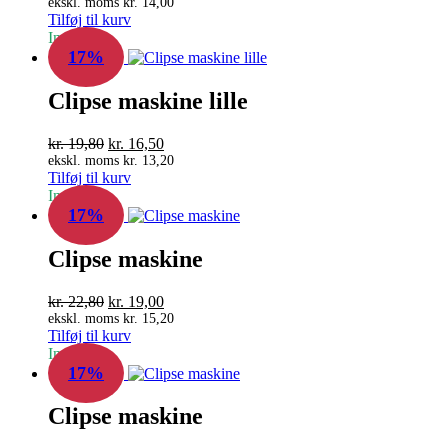
oprindelige
aktuelle
ekskl. moms
kr.
14,00
Tilføj til kurv
pris
pris
In Stock
var:
er:
17%
kr. 21,00.
kr. 17,50.
Clipse maskine lille
Den
Den
kr.
19,80
kr.
16,50
oprindelige
aktuelle
ekskl. moms
kr.
13,20
Tilføj til kurv
pris
pris
In Stock
var:
er:
17%
kr. 19,80.
kr. 16,50.
Clipse maskine
Den
Den
kr.
22,80
kr.
19,00
oprindelige
aktuelle
ekskl. moms
kr.
15,20
Tilføj til kurv
pris
pris
In Stock
var:
er:
17%
kr. 22,80.
kr. 19,00.
Clipse maskine