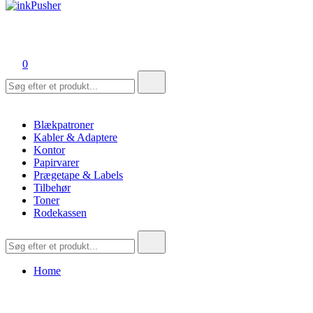
inkPusher
Leverandør af blækpatroner, kontor artikler og meget mere
0
Søg
efter:
Blækpatroner
Kabler & Adaptere
Kontor
Papirvarer
Prægetape & Labels
Tilbehør
Toner
Rodekassen
Søg
efter:
Home