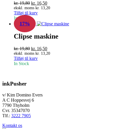
Den
Den
kr.
19,80
kr.
16,50
oprindelige
aktuelle
ekskl. moms
kr.
13,20
Tilføj til kurv
pris
pris
In Stock
var:
er:
17%
kr. 19,80.
kr. 16,50.
Clipse maskine
Den
Den
kr.
19,80
kr.
16,50
oprindelige
aktuelle
ekskl. moms
kr.
13,20
Tilføj til kurv
pris
pris
In Stock
var:
er:
kr. 19,80.
kr. 16,50.
inkPusher
v/ Kim Domino Evers
A C Hoppesvej 6
7790 Thyholm
Cvr. 35347070
Tlf.:
3222 7905
Kontakt os