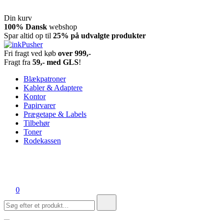
Din kurv
Spring
100% Dansk
webshop
til
Spar altid op til
25% på udvalgte produkter
indhold
Fri fragt ved køb
over 999,-
inkPusher
Leverandør af blækpatroner, kontor artikler og meget mere
Fragt fra
59,- med GLS
!
Blækpatroner
Kabler & Adaptere
Kontor
Papirvarer
Prægetape & Labels
Tilbehør
Toner
Rodekassen
0
Søg
efter: