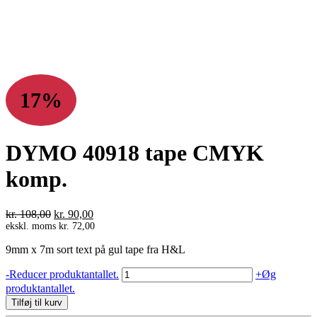
17%
DYMO 40918 tape CMYK
komp.
Den
Den
kr.
108,00
kr.
90,00
oprindelige
aktuelle
ekskl. moms
kr.
72,00
pris
pris
9mm x 7m sort text på gul tape fra H&L
var:
er:
kr. 108,00.
kr. 90,00.
DYMO
-
Reducer produktantallet.
+
Øg
40918
produktantallet.
tape
Tilføj til kurv
CMYK