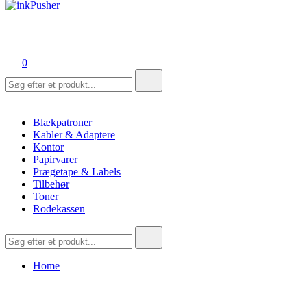
inkPusher
Leverandør af blækpatroner, kontor artikler og meget mere
0
Søg
efter:
Blækpatroner
Kabler & Adaptere
Kontor
Papirvarer
Prægetape & Labels
Tilbehør
Toner
Rodekassen
Søg
efter:
Home