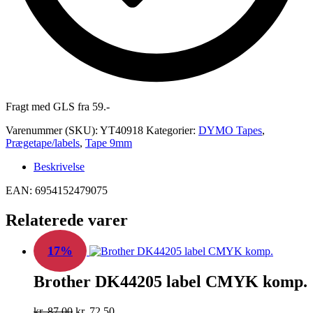
Fragt med GLS fra 59.-
Varenummer (SKU):
YT40918
Kategorier:
DYMO Tapes
,
Prægetape/labels
,
Tape 9mm
Beskrivelse
EAN: 6954152479075
Relaterede varer
17%
Brother DK44205 label CMYK komp.
Den
Den
kr.
87,00
kr.
72,50