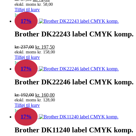
oprindelige
aktuelle
ekskl. moms
kr.
58,00
Tilføj til kurv
pris
pris
In Stock
var:
er:
17%
kr. 87,00.
kr. 72,50.
Brother DK22243 label CMYK komp.
Den
Den
kr.
237,00
kr.
197,50
oprindelige
aktuelle
ekskl. moms
kr.
158,00
Tilføj til kurv
pris
pris
In Stock
var:
er:
17%
kr. 237,00.
kr. 197,50.
Brother DK22246 label CMYK komp.
Den
Den
kr.
192,00
kr.
160,00
oprindelige
aktuelle
ekskl. moms
kr.
128,00
Tilføj til kurv
pris
pris
In Stock
var:
er:
17%
kr. 192,00.
kr. 160,00.
Brother DK11240 label CMYK komp.