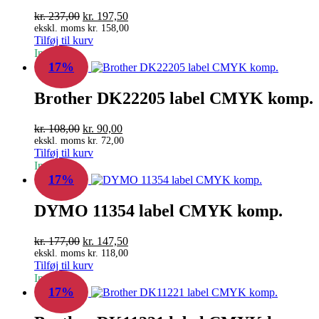
Den
Den
kr.
237,00
kr.
197,50
oprindelige
aktuelle
ekskl. moms
kr.
158,00
Tilføj til kurv
pris
pris
In Stock
var:
er:
17%
kr. 237,00.
kr. 197,50.
Brother DK22205 label CMYK komp.
Den
Den
kr.
108,00
kr.
90,00
oprindelige
aktuelle
ekskl. moms
kr.
72,00
Tilføj til kurv
pris
pris
In Stock
var:
er:
17%
kr. 108,00.
kr. 90,00.
DYMO 11354 label CMYK komp.
Den
Den
kr.
177,00
kr.
147,50
oprindelige
aktuelle
ekskl. moms
kr.
118,00
Tilføj til kurv
pris
pris
In Stock
var:
er:
17%
kr. 177,00.
kr. 147,50.