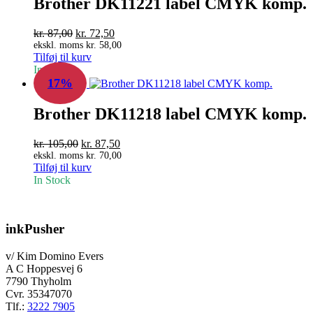
Brother DK11221 label CMYK komp.
Den
Den
kr.
87,00
kr.
72,50
oprindelige
aktuelle
ekskl. moms
kr.
58,00
Tilføj til kurv
pris
pris
In Stock
var:
er:
17%
kr. 87,00.
kr. 72,50.
Brother DK11218 label CMYK komp.
Den
Den
kr.
105,00
kr.
87,50
oprindelige
aktuelle
ekskl. moms
kr.
70,00
Tilføj til kurv
pris
pris
In Stock
var:
er:
kr. 105,00.
kr. 87,50.
inkPusher
v/ Kim Domino Evers
A C Hoppesvej 6
7790 Thyholm
Cvr. 35347070
Tlf.:
3222 7905