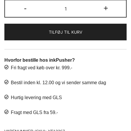
DYMO
-
+
kr. 49,50.
kr. 41,25.
12267
tape
CMYK
TILFØJ TIL KURV
komp.
antal
Hvorfor bestille hos inkPusher?
Fri fragt ved køb over kr. 999.-
Bestil inden kl. 12.00 og vi sender samme dag
Hurtig levering med GLS
Fragt med GLS fra 59.-