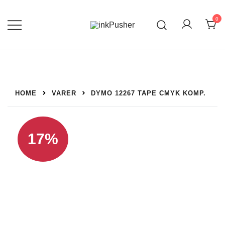
Spring
til
0
indhold
Leverandør af blækpatroner, kontor
inkPusher
artikler og meget mere
HOME
VARER
DYMO 12267 TAPE CMYK KOMP.
17%