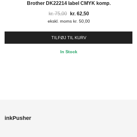
Brother DK22214 label CMYK komp.
17%
Den
Den
kr.
75,00
kr.
62,50
ekskl. moms
oprindelige
kr.
50,00
aktuelle
pris
pris
var:
er:
TILFØJ TIL KURV
kr. 75,00.
kr. 62,50.
In Stock
inkPusher