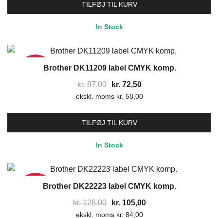
var:
er:
TILFØJ TIL KURV
kr. 117,00.
kr. 97,50.
In Stock
Brother DK11209 label CMYK komp.
17%
Den
Den
kr.
87,00
kr.
72,50
ekskl. moms
oprindelige
kr.
58,00
aktuelle
pris
pris
var:
er:
TILFØJ TIL KURV
kr. 87,00.
kr. 72,50.
In Stock
Brother DK22223 label CMYK komp.
17%
Den
Den
kr.
126,00
kr.
105,00
ekskl. moms
oprindelige
kr.
84,00
aktuelle