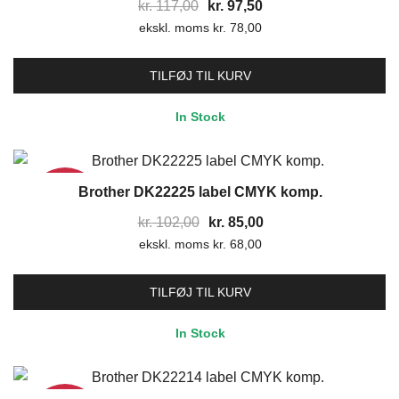
Den
Den
kr.
117,00
kr.
97,50
ekskl. moms
oprindelige
kr.
78,00
aktuelle
pris
pris
var:
er:
TILFØJ TIL KURV
kr. 117,00.
kr. 97,50.
In Stock
Brother DK22225 label CMYK komp.
17%
Den
Den
kr.
102,00
kr.
85,00
ekskl. moms
oprindelige
kr.
68,00
aktuelle
pris
pris
var:
er:
TILFØJ TIL KURV
kr. 102,00.
kr. 85,00.
In Stock