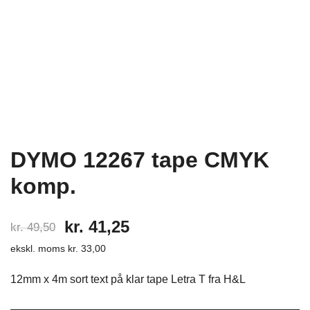
DYMO 12267 tape CMYK
komp.
Den
Den
kr.
41,25
kr.
49,50
ekskl. moms
kr.
33,00
oprindelige
aktuelle
pris
pris
12mm x 4m sort text på klar tape Letra T fra H&L
var:
er: