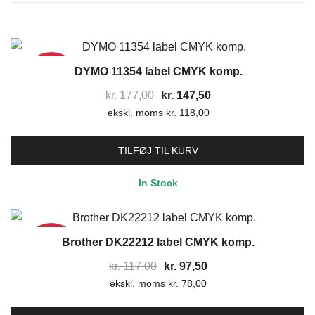
DYMO 11354 label CMYK komp.
17%
Den
Den
kr.
177,00
kr.
147,50
ekskl. moms
oprindelige
kr.
118,00
aktuelle
pris
pris
var:
er:
TILFØJ TIL KURV
kr. 177,00.
kr. 147,50.
In Stock
Brother DK22212 label CMYK komp.
17%
Den
Den
kr.
117,00
kr.
97,50
ekskl. moms
oprindelige
kr.
78,00
aktuelle
pris
pris