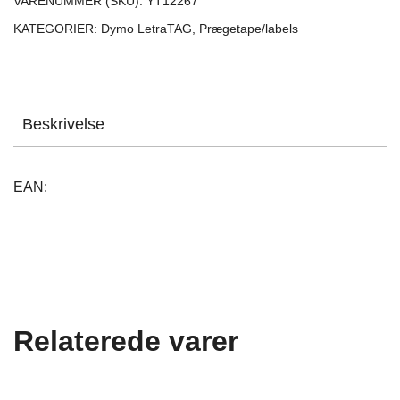
VARENUMMER (SKU):
YT12267
KATEGORIER:
Dymo LetraTAG
,
Prægetape/labels
Beskrivelse
EAN:
Relaterede varer