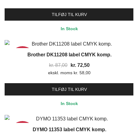
pris
pris
var:
er:
TILFØJ TIL KURV
kr. 126,00.
kr. 105,00.
In Stock
Brother DK11208 label CMYK komp.
17%
Den
Den
kr.
87,00
kr.
72,50
ekskl. moms
oprindelige
kr.
58,00
aktuelle
pris
pris
var:
er:
TILFØJ TIL KURV
kr. 87,00.
kr. 72,50.
In Stock
DYMO 11353 label CMYK komp.
17%