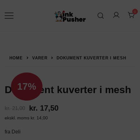
Spring
til
0
indhold
Leverandør af blækpatroner, kontor
inkPusher
artikler og meget mere
HOME
VARER
DOKUMENT KUVERTER I MESH
17%
Dokument kuverter i mesh
Den
Den
kr.
17,50
kr.
21,00
ekskl. moms
kr.
14,00
oprindelige
aktuelle
pris
pris
fra Deli