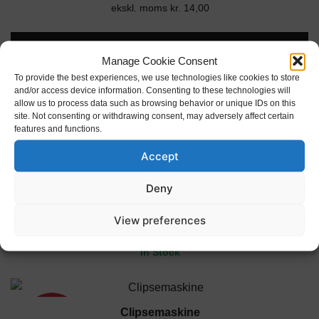
ekskl. moms
oprindelige
kr.
14,00
aktuelle
pris
pris
var:
er:
TILFØJ TIL KURV
Manage Cookie Consent
kr. 21,00.
kr. 17,50.
To provide the best experiences, we use technologies like cookies to store
In Stock
and/or access device information. Consenting to these technologies will
allow us to process data such as browsing behavior or unique IDs on this
site. Not consenting or withdrawing consent, may adversely affect certain
features and functions.
Clipse maskine
17%
Accept
Den
Den
kr.
18,00
kr.
15,00
ekskl. moms
oprindelige
kr.
12,00
aktuelle
Deny
pris
pris
var:
er:
View preferences
TILFØJ TIL KURV
kr. 18,00.
kr. 15,00.
In Stock
Clipsemaskine
17%