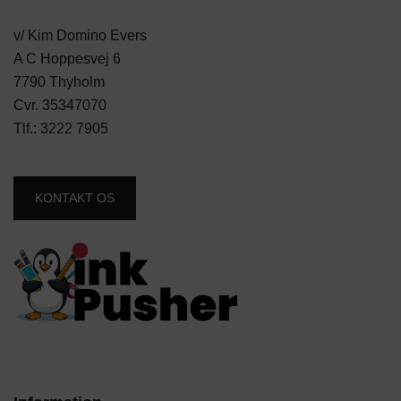
v/ Kim Domino Evers
A C Hoppesvej 6
7790 Thyholm
Cvr. 35347070
Tlf.:
3222 7905
KONTAKT OS