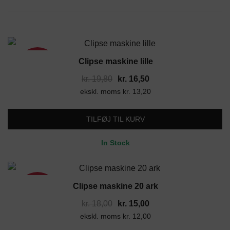
Clipse maskine lille
17%
Den
Den
kr.
19,80
kr.
16,50
ekskl. moms
oprindelige
kr.
13,20
aktuelle
pris
pris
var:
er:
TILFØJ TIL KURV
kr. 19,80.
kr. 16,50.
In Stock
Clipse maskine 20 ark
17%
Den
Den
kr.
18,00
kr.
15,00
ekskl. moms
oprindelige
kr.
12,00
aktuelle
pris
pris