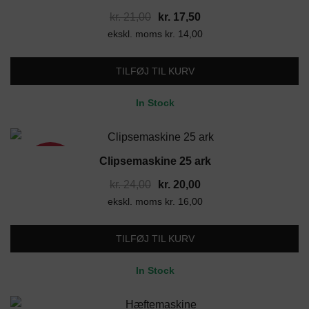
Den
Den
kr.
21,00
kr.
17,50
ekskl. moms
oprindelige
kr.
14,00
aktuelle
pris
pris
var:
er:
TILFØJ TIL KURV
kr. 21,00.
kr. 17,50.
In Stock
Clipsemaskine 25 ark
17%
Den
Den
kr.
24,00
kr.
20,00
ekskl. moms
oprindelige
kr.
16,00
aktuelle
pris
pris
var:
er:
TILFØJ TIL KURV
kr. 24,00.
kr. 20,00.
In Stock