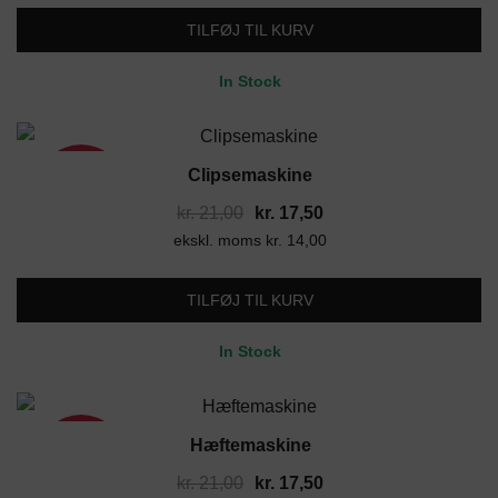
var:
er:
TILFØJ TIL KURV
kr. 18,00.
kr. 15,00.
In Stock
Clipsemaskine
17%
Den
Den
kr.
21,00
kr.
17,50
ekskl. moms
oprindelige
kr.
14,00
aktuelle
pris
pris
var:
er:
TILFØJ TIL KURV
kr. 21,00.
kr. 17,50.
In Stock
Hæftemaskine
17%
Den
Den
kr.
21,00
kr.
17,50