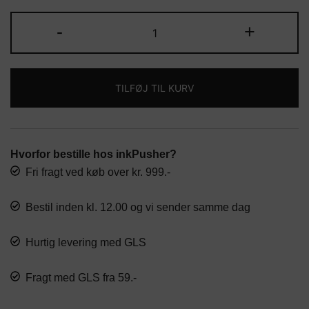
var:
er:
Dokument
-
+
kr. 21,00.
kr. 17,50.
kuverter
i
mesh
TILFØJ TIL KURV
antal
Hvorfor bestille hos inkPusher?
Fri fragt ved køb over kr. 999.-
Bestil inden kl. 12.00 og vi sender samme dag
Hurtig levering med GLS
Fragt med GLS fra 59.-