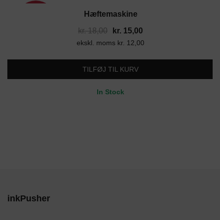
Hæftemaskine
17%
Den
Den
kr.
18,00
kr.
15,00
ekskl. moms
oprindelige
kr.
12,00
aktuelle
pris
pris
var:
er:
TILFØJ TIL KURV
kr. 18,00.
kr. 15,00.
In Stock
inkPusher