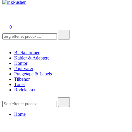
inkPusher
Leverandør af blækpatroner, kontor artikler og meget mere
0
Søg
efter:
Blækpatroner
Kabler & Adaptere
Kontor
Papirvarer
Prægetape & Labels
Tilbehør
Toner
Rodekassen
Søg
efter:
Home