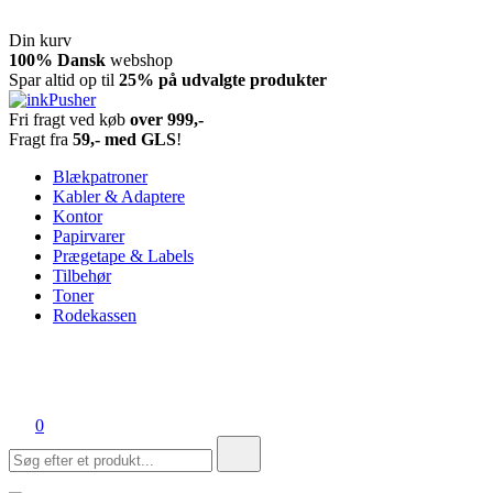
Din kurv
Spring
100% Dansk
webshop
til
Spar altid op til
25% på udvalgte produkter
indhold
Fri fragt ved køb
over 999,-
inkPusher
Leverandør af blækpatroner, kontor artikler og meget mere
Fragt fra
59,- med GLS
!
Blækpatroner
Kabler & Adaptere
Kontor
Papirvarer
Prægetape & Labels
Tilbehør
Toner
Rodekassen
0
Søg
efter: