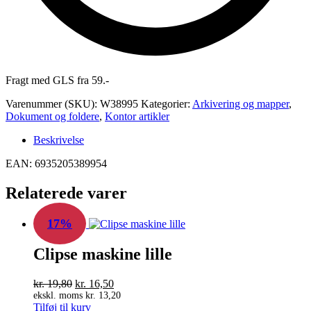
Fragt med GLS fra 59.-
Varenummer (SKU):
W38995
Kategorier:
Arkivering og mapper
,
Dokument og foldere
,
Kontor artikler
Beskrivelse
EAN: 6935205389954
Relaterede varer
17%
Clipse maskine lille
Den
Den
kr.
19,80
kr.
16,50
oprindelige
aktuelle
ekskl. moms
kr.
13,20
Tilføj til kurv
pris
pris