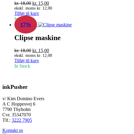
Den
Den
kr.
18,00
kr.
15,00
oprindelige
aktuelle
ekskl. moms
kr.
12,00
Tilføj til kurv
pris
pris
In Stock
var:
er:
17%
kr. 18,00.
kr. 15,00.
Clipse maskine
Den
Den
kr.
18,00
kr.
15,00
oprindelige
aktuelle
ekskl. moms
kr.
12,00
Tilføj til kurv
pris
pris
In Stock
var:
er:
kr. 18,00.
kr. 15,00.
inkPusher
v/ Kim Domino Evers
A C Hoppesvej 6
7790 Thyholm
Cvr. 35347070
Tlf.:
3222 7905
Kontakt os