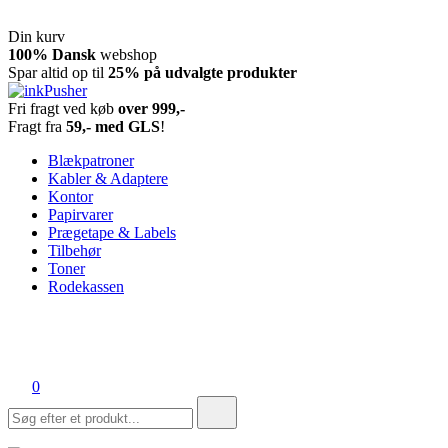
Din kurv
Spring
100% Dansk
webshop
til
Spar altid op til
25% på udvalgte produkter
indhold
Fri fragt ved køb
over 999,-
inkPusher
Leverandør af blækpatroner, kontor artikler og meget mere
Fragt fra
59,- med GLS
!
Blækpatroner
Kabler & Adaptere
Kontor
Papirvarer
Prægetape & Labels
Tilbehør
Toner
Rodekassen
0
Søg
efter: