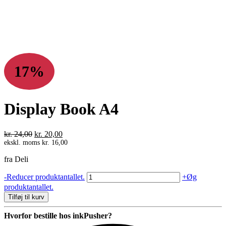
17%
Display Book A4
Den
Den
kr.
24,00
kr.
20,00
oprindelige
aktuelle
ekskl. moms
kr.
16,00
pris
pris
fra Deli
var:
er:
kr. 24,00.
kr. 20,00.
Display
-
Reducer produktantallet.
+
Øg
Book
produktantallet.
A4
Tilføj til kurv
antal
Hvorfor bestille hos inkPusher?