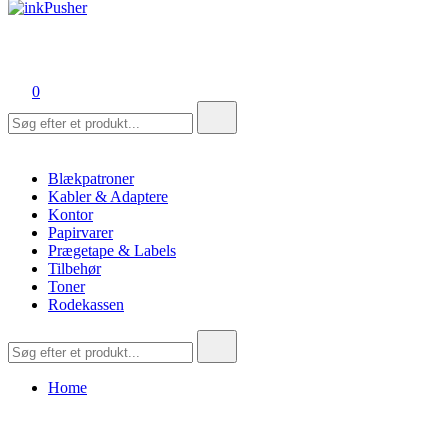
inkPusher
Leverandør af blækpatroner, kontor artikler og meget mere
0
Søg
efter:
Blækpatroner
Kabler & Adaptere
Kontor
Papirvarer
Prægetape & Labels
Tilbehør
Toner
Rodekassen
Søg
efter:
Home