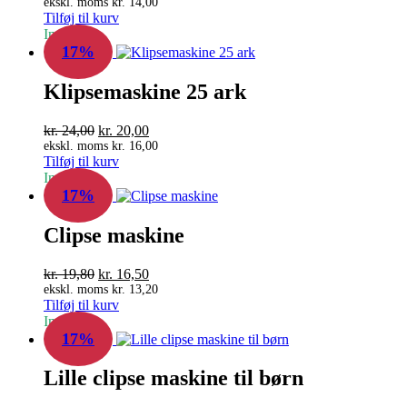
oprindelige
aktuelle
ekskl. moms
kr.
14,00
Tilføj til kurv
pris
pris
In Stock
var:
er:
17%
kr. 21,00.
kr. 17,50.
Klipsemaskine 25 ark
Den
Den
kr.
24,00
kr.
20,00
oprindelige
aktuelle
ekskl. moms
kr.
16,00
Tilføj til kurv
pris
pris
In Stock
var:
er:
17%
kr. 24,00.
kr. 20,00.
Clipse maskine
Den
Den
kr.
19,80
kr.
16,50
oprindelige
aktuelle
ekskl. moms
kr.
13,20
Tilføj til kurv
pris
pris
In Stock
var:
er:
17%
kr. 19,80.
kr. 16,50.
Lille clipse maskine til børn