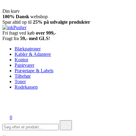
Din kurv
Spring
100% Dansk
webshop
til
Spar altid op til
25% på udvalgte produkter
indhold
Fri fragt ved køb
over 999,-
inkPusher
Leverandør af blækpatroner, kontor artikler og meget mere
Fragt fra
59,- med GLS
!
Blækpatroner
Kabler & Adaptere
Kontor
Papirvarer
Prægetape & Labels
Tilbehør
Toner
Rodekassen
0
Søg
efter: