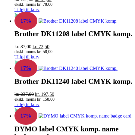
oprindelige
aktuelle
ekskl. moms
kr.
78,00
Tilføj til kurv
pris
pris
In Stock
var:
er:
17%
kr. 117,00.
kr. 97,50.
Brother DK11208 label CMYK komp.
Den
Den
kr.
87,00
kr.
72,50
oprindelige
aktuelle
ekskl. moms
kr.
58,00
Tilføj til kurv
pris
pris
In Stock
var:
er:
17%
kr. 87,00.
kr. 72,50.
Brother DK11240 label CMYK komp.
Den
Den
kr.
237,00
kr.
197,50
oprindelige
aktuelle
ekskl. moms
kr.
158,00
Tilføj til kurv
pris
pris
In Stock
var:
er:
17%
kr. 237,00.
kr. 197,50.
DYMO label CMYK komp. name