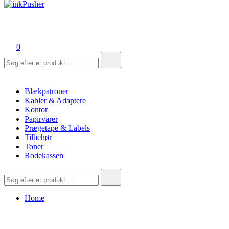
inkPusher
Leverandør af blækpatroner, kontor artikler og meget mere
0
Søg
efter:
Blækpatroner
Kabler & Adaptere
Kontor
Papirvarer
Prægetape & Labels
Tilbehør
Toner
Rodekassen
Søg
efter:
Home