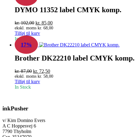
DYMO 11352 label CMYK komp.
Den
Den
kr.
102,00
kr.
85,00
oprindelige
aktuelle
ekskl. moms
kr.
68,00
Tilføj til kurv
pris
pris
In Stock
var:
er:
17%
kr. 102,00.
kr. 85,00.
Brother DK22210 label CMYK komp.
Den
Den
kr.
87,00
kr.
72,50
oprindelige
aktuelle
ekskl. moms
kr.
58,00
Tilføj til kurv
pris
pris
In Stock
var:
er:
kr. 87,00.
kr. 72,50.
inkPusher
v/ Kim Domino Evers
A C Hoppesvej 6
7790 Thyholm
Cvr. 35347070