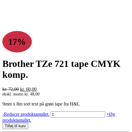
17%
Brother TZe 721 tape CMYK
komp.
Den
Den
kr.
72,00
kr.
60,00
oprindelige
aktuelle
ekskl. moms
kr.
48,00
pris
pris
9mm x 8m sort text på grøn tape fra H&L
var:
er:
kr. 72,00.
kr. 60,00.
Brother
-
Reducer produktantallet.
+
Øg
TZe
produktantallet.
721
Tilføj til kurv
tape