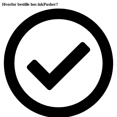
CMYK
Hvorfor bestille hos inkPusher?
komp.
antal