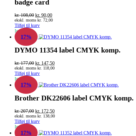
badge card
Den
Den
kr.
108,00
kr.
90,00
oprindelige
aktuelle
ekskl. moms
kr.
72,00
Tilføj til kurv
pris
pris
In Stock
var:
er:
17%
kr. 108,00.
kr. 90,00.
DYMO 11354 label CMYK komp.
Den
Den
kr.
177,00
kr.
147,50
oprindelige
aktuelle
ekskl. moms
kr.
118,00
Tilføj til kurv
pris
pris
In Stock
var:
er:
17%
kr. 177,00.
kr. 147,50.
Brother DK22606 label CMYK komp.
Den
Den
kr.
207,00
kr.
172,50
oprindelige
aktuelle
ekskl. moms
kr.
138,00
Tilføj til kurv
pris
pris
In Stock
var:
er:
17%
kr. 207,00.
kr. 172,50.