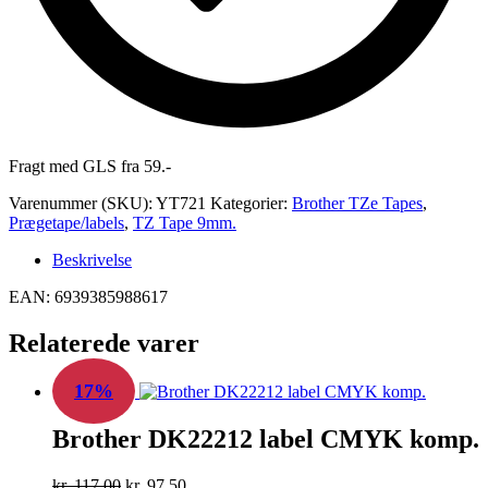
Fragt med GLS fra 59.-
Varenummer (SKU):
YT721
Kategorier:
Brother TZe Tapes
,
Prægetape/labels
,
TZ Tape 9mm.
Beskrivelse
EAN: 6939385988617
Relaterede varer
17%
Brother DK22212 label CMYK komp.
Den
Den
kr.
117,00
kr.
97,50