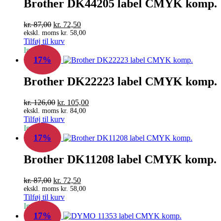
Brother DK44205 label CMYK komp.
Den
Den
kr.
87,00
kr.
72,50
oprindelige
aktuelle
ekskl. moms
kr.
58,00
Tilføj til kurv
pris
pris
In Stock
var:
er:
17%
kr. 87,00.
kr. 72,50.
Brother DK22223 label CMYK komp.
Den
Den
kr.
126,00
kr.
105,00
oprindelige
aktuelle
ekskl. moms
kr.
84,00
Tilføj til kurv
pris
pris
In Stock
var:
er:
17%
kr. 126,00.
kr. 105,00.
Brother DK11208 label CMYK komp.
Den
Den
kr.
87,00
kr.
72,50
oprindelige
aktuelle
ekskl. moms
kr.
58,00
Tilføj til kurv
pris
pris
In Stock
var:
er:
17%
kr. 87,00.
kr. 72,50.