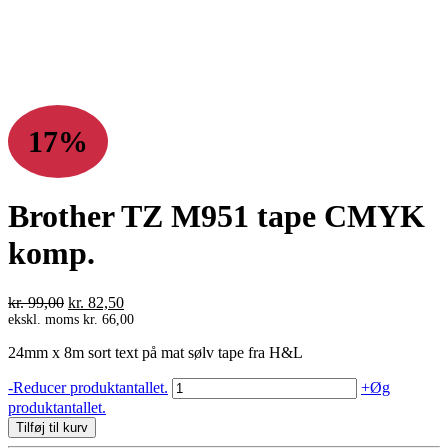
17%
Brother TZ M951 tape CMYK
komp.
Den
Den
kr.
99,00
kr.
82,50
oprindelige
aktuelle
ekskl. moms
kr.
66,00
pris
pris
24mm x 8m sort text på mat sølv tape fra H&L
var:
er:
kr. 99,00.
kr. 82,50.
Brother
-
Reducer produktantallet.
+
Øg
TZ
produktantallet.
M951
Tilføj til kurv
tape