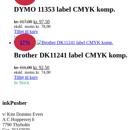
DYMO 11353 label CMYK komp.
Den
Den
kr.
117,00
kr.
97,50
oprindelige
aktuelle
ekskl. moms
kr.
78,00
Tilføj til kurv
pris
pris
In Stock
var:
er:
17%
kr. 117,00.
kr. 97,50.
Brother DK11241 label CMYK komp.
Den
Den
kr.
111,00
kr.
92,50
oprindelige
aktuelle
ekskl. moms
kr.
74,00
Tilføj til kurv
pris
pris
In Stock
var:
er:
kr. 111,00.
kr. 92,50.
inkPusher
v/ Kim Domino Evers
A C Hoppesvej 6
7790 Thyholm
Cvr. 35347070