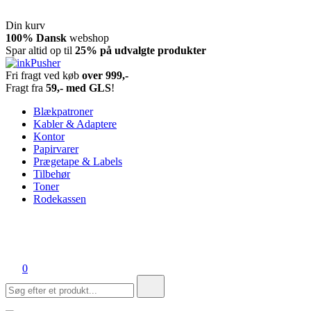
Din kurv
Spring
100% Dansk
webshop
til
Spar altid op til
25% på udvalgte produkter
indhold
Fri fragt ved køb
over 999,-
inkPusher
Leverandør af blækpatroner, kontor artikler og meget mere
Fragt fra
59,- med GLS
!
Blækpatroner
Kabler & Adaptere
Kontor
Papirvarer
Prægetape & Labels
Tilbehør
Toner
Rodekassen
0
Søg
efter: