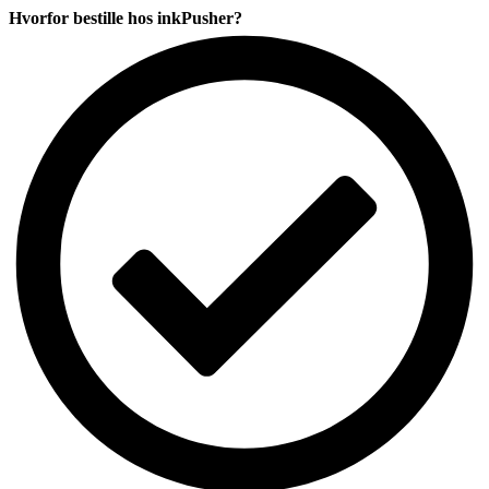
CMYK
Hvorfor bestille hos inkPusher?
komp.
antal