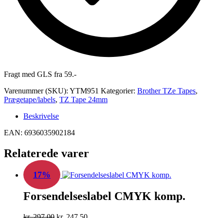
Fragt med GLS fra 59.-
Varenummer (SKU):
YTM951
Kategorier:
Brother TZe Tapes
,
Prægetape/labels
,
TZ Tape 24mm
Beskrivelse
EAN: 6936035902184
Relaterede varer
17%
Forsendelseslabel CMYK komp.
Den
Den
kr.
297,00
kr.
247,50