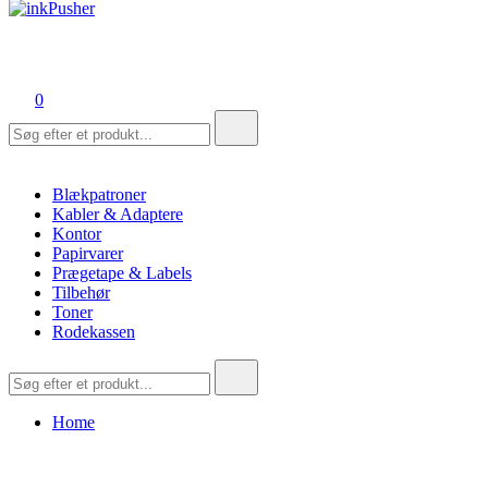
inkPusher
Leverandør af blækpatroner, kontor artikler og meget mere
0
Søg
efter:
Blækpatroner
Kabler & Adaptere
Kontor
Papirvarer
Prægetape & Labels
Tilbehør
Toner
Rodekassen
Søg
efter:
Home