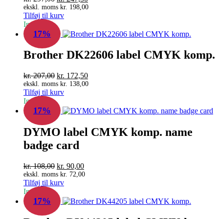
oprindelige
aktuelle
ekskl. moms
kr.
198,00
Tilføj til kurv
pris
pris
In Stock
var:
er:
17%
kr. 297,00.
kr. 247,50.
Brother DK22606 label CMYK komp.
Den
Den
kr.
207,00
kr.
172,50
oprindelige
aktuelle
ekskl. moms
kr.
138,00
Tilføj til kurv
pris
pris
In Stock
var:
er:
17%
kr. 207,00.
kr. 172,50.
DYMO label CMYK komp. name
badge card
Den
Den
kr.
108,00
kr.
90,00
oprindelige
aktuelle
ekskl. moms
kr.
72,00
Tilføj til kurv
pris
pris
In Stock
var:
er:
17%
kr. 108,00.
kr. 90,00.