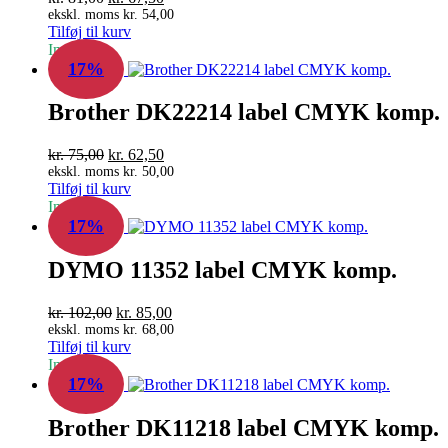
oprindelige
aktuelle
ekskl. moms
kr.
54,00
Tilføj til kurv
pris
pris
In Stock
var:
er:
17%
kr. 81,00.
kr. 67,50.
Brother DK22214 label CMYK komp.
Den
Den
kr.
75,00
kr.
62,50
oprindelige
aktuelle
ekskl. moms
kr.
50,00
Tilføj til kurv
pris
pris
In Stock
var:
er:
17%
kr. 75,00.
kr. 62,50.
DYMO 11352 label CMYK komp.
Den
Den
kr.
102,00
kr.
85,00
oprindelige
aktuelle
ekskl. moms
kr.
68,00
Tilføj til kurv
pris
pris
In Stock
var:
er:
17%
kr. 102,00.
kr. 85,00.
Brother DK11218 label CMYK komp.