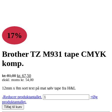
17%
Brother TZ M931 tape CMYK
komp.
Den
Den
kr.
81,00
kr.
67,50
oprindelige
aktuelle
ekskl. moms
kr.
54,00
pris
pris
12mm x 8m sort text på mat sølv tape fra H&L
var:
er:
kr. 81,00.
kr. 67,50.
Brother
-
Reducer produktantallet.
+
Øg
TZ
produktantallet.
M931
Tilføj til kurv
tape