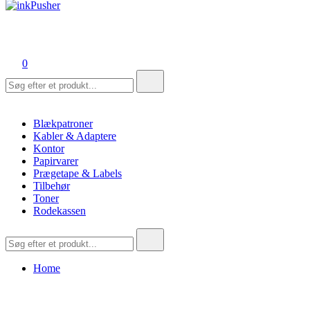
inkPusher
Leverandør af blækpatroner, kontor artikler og meget mere
0
Søg
efter:
Blækpatroner
Kabler & Adaptere
Kontor
Papirvarer
Prægetape & Labels
Tilbehør
Toner
Rodekassen
Søg
efter:
Home