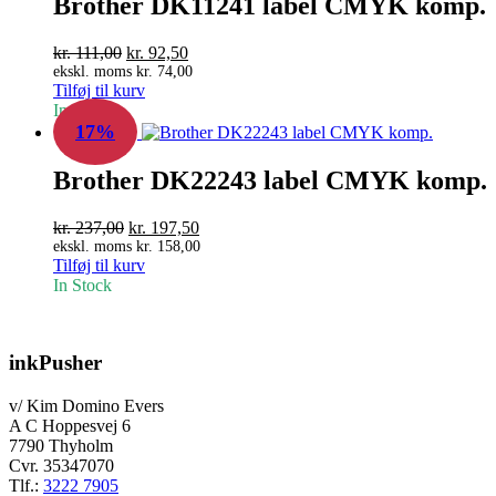
Brother DK11241 label CMYK komp.
Den
Den
kr.
111,00
kr.
92,50
oprindelige
aktuelle
ekskl. moms
kr.
74,00
Tilføj til kurv
pris
pris
In Stock
var:
er:
17%
kr. 111,00.
kr. 92,50.
Brother DK22243 label CMYK komp.
Den
Den
kr.
237,00
kr.
197,50
oprindelige
aktuelle
ekskl. moms
kr.
158,00
Tilføj til kurv
pris
pris
In Stock
var:
er:
kr. 237,00.
kr. 197,50.
inkPusher
v/ Kim Domino Evers
A C Hoppesvej 6
7790 Thyholm
Cvr. 35347070
Tlf.:
3222 7905