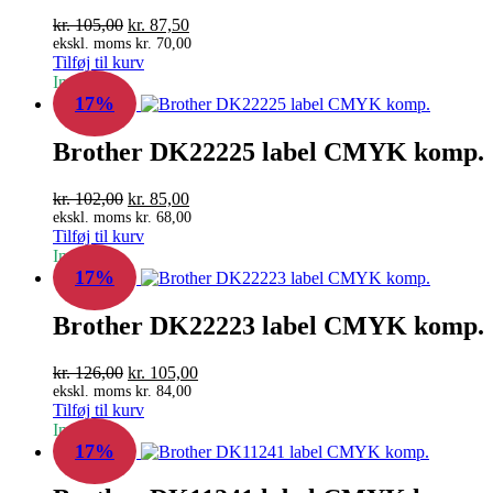
Den
Den
kr.
105,00
kr.
87,50
oprindelige
aktuelle
ekskl. moms
kr.
70,00
Tilføj til kurv
pris
pris
In Stock
var:
er:
17%
kr. 105,00.
kr. 87,50.
Brother DK22225 label CMYK komp.
Den
Den
kr.
102,00
kr.
85,00
oprindelige
aktuelle
ekskl. moms
kr.
68,00
Tilføj til kurv
pris
pris
In Stock
var:
er:
17%
kr. 102,00.
kr. 85,00.
Brother DK22223 label CMYK komp.
Den
Den
kr.
126,00
kr.
105,00
oprindelige
aktuelle
ekskl. moms
kr.
84,00
Tilføj til kurv
pris
pris
In Stock
var:
er:
17%
kr. 126,00.
kr. 105,00.