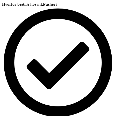
CMYK
Hvorfor bestille hos inkPusher?
komp.
antal