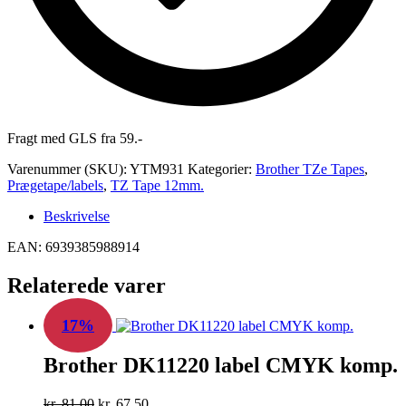
Fragt med GLS fra 59.-
Varenummer (SKU):
YTM931
Kategorier:
Brother TZe Tapes
,
Prægetape/labels
,
TZ Tape 12mm.
Beskrivelse
EAN: 6939385988914
Relaterede varer
17%
Brother DK11220 label CMYK komp.
Den
Den
kr.
81,00
kr.
67,50