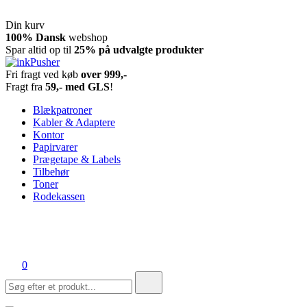
Din kurv
Spring
100% Dansk
webshop
til
Spar altid op til
25% på udvalgte produkter
indhold
Fri fragt ved køb
over 999,-
inkPusher
Leverandør af blækpatroner, kontor artikler og meget mere
Fragt fra
59,- med GLS
!
Blækpatroner
Kabler & Adaptere
Kontor
Papirvarer
Prægetape & Labels
Tilbehør
Toner
Rodekassen
0
Søg
efter: