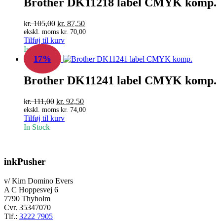
Brother DK11218 label CMYK komp.
Den
Den
kr.
105,00
kr.
87,50
oprindelige
aktuelle
ekskl. moms
kr.
70,00
Tilføj til kurv
pris
pris
In Stock
var:
er:
17%
kr. 105,00.
kr. 87,50.
Brother DK11241 label CMYK komp.
Den
Den
kr.
111,00
kr.
92,50
oprindelige
aktuelle
ekskl. moms
kr.
74,00
Tilføj til kurv
pris
pris
In Stock
var:
er:
kr. 111,00.
kr. 92,50.
inkPusher
v/ Kim Domino Evers
A C Hoppesvej 6
7790 Thyholm
Cvr. 35347070
Tlf.:
3222 7905