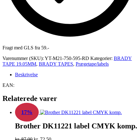
Fragt med GLS fra 59.-
Varenummer (SKU):
YT-M21-750-595-RD
Kategorier:
BRADY
TAPE 19.05MM
,
BRADY TAPES
,
Prægetape/labels
Beskrivelse
EAN:
Relaterede varer
17%
Brother DK11221 label CMYK komp.
Den
Den
kr.
87,00
kr.
72,50