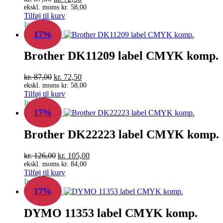
oprindelige
aktuelle
ekskl. moms
kr.
58,00
Tilføj til kurv
pris
pris
In Stock
var:
er:
17%
kr. 87,00.
kr. 72,50.
Brother DK11209 label CMYK komp.
Den
Den
kr.
87,00
kr.
72,50
oprindelige
aktuelle
ekskl. moms
kr.
58,00
Tilføj til kurv
pris
pris
In Stock
var:
er:
17%
kr. 87,00.
kr. 72,50.
Brother DK22223 label CMYK komp.
Den
Den
kr.
126,00
kr.
105,00
oprindelige
aktuelle
ekskl. moms
kr.
84,00
Tilføj til kurv
pris
pris
In Stock
var:
er:
17%
kr. 126,00.
kr. 105,00.
DYMO 11353 label CMYK komp.