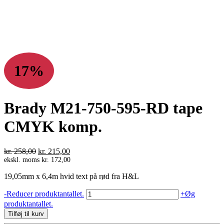
17%
Brady M21-750-595-RD tape
CMYK komp.
Den
Den
kr.
258,00
kr.
215,00
oprindelige
aktuelle
ekskl. moms
kr.
172,00
pris
pris
19,05mm x 6,4m hvid text på rød fra H&L
var:
er:
kr. 258,00.
kr. 215,00.
Brady
-
Reducer produktantallet.
+
Øg
M21-
produktantallet.
750-
Tilføj til kurv
595-