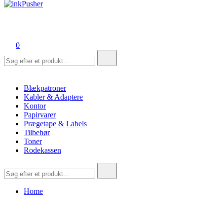
inkPusher
Leverandør af blækpatroner, kontor artikler og meget mere
0
Søg
efter:
Blækpatroner
Kabler & Adaptere
Kontor
Papirvarer
Prægetape & Labels
Tilbehør
Toner
Rodekassen
Søg
efter:
Home