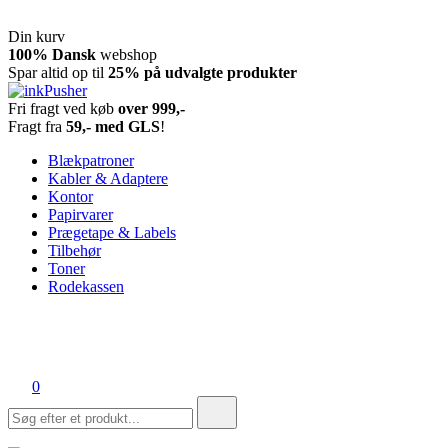
Din kurv
Spring
100% Dansk
webshop
til
Spar altid op til
25% på udvalgte produkter
indhold
Fri fragt ved køb
over 999,-
inkPusher
Leverandør af blækpatroner, kontor artikler og meget mere
Fragt fra
59,- med GLS
!
Blækpatroner
Kabler & Adaptere
Kontor
Papirvarer
Prægetape & Labels
Tilbehør
Toner
Rodekassen
0
Søg
efter: