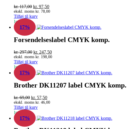
Den
Den
kr.
117,00
kr.
97,50
oprindelige
aktuelle
ekskl. moms
kr.
78,00
Tilføj til kurv
pris
pris
In Stock
var:
er:
17%
kr. 117,00.
kr. 97,50.
Forsendelseslabel CMYK komp.
Den
Den
kr.
297,00
kr.
247,50
oprindelige
aktuelle
ekskl. moms
kr.
198,00
Tilføj til kurv
pris
pris
In Stock
var:
er:
17%
kr. 297,00.
kr. 247,50.
Brother DK11207 label CMYK komp.
Den
Den
kr.
69,00
kr.
57,50
oprindelige
aktuelle
ekskl. moms
kr.
46,00
Tilføj til kurv
pris
pris
In Stock
var:
er:
17%
kr. 69,00.
kr. 57,50.