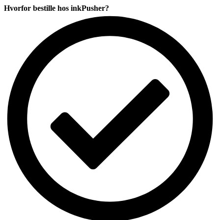
RD
Hvorfor bestille hos inkPusher?
tape
CMYK
komp.
antal