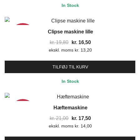
In Stock
Clipse maskine lille
17%
Den
Den
kr.
19,80
kr.
16,50
ekskl. moms
oprindelige
kr.
13,20
aktuelle
pris
pris
var:
er:
TILFØJ TIL KURV
kr. 19,80.
kr. 16,50.
In Stock
Hæftemaskine
17%
Den
Den
kr.
21,00
kr.
17,50
ekskl. moms
oprindelige
kr.
14,00
aktuelle
pris
pris