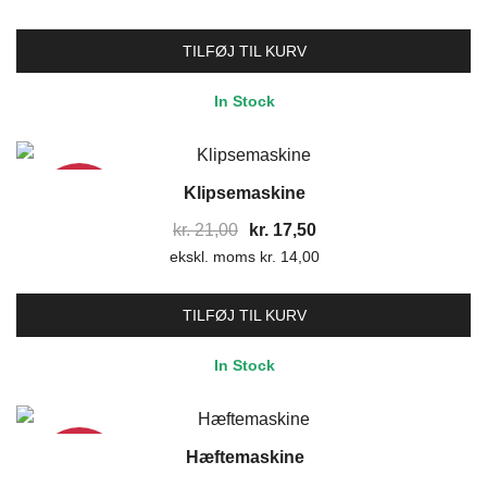
pris
pris
var:
er:
TILFØJ TIL KURV
kr. 18,00.
kr. 15,00.
In Stock
Klipsemaskine
17%
Den
Den
kr.
21,00
kr.
17,50
ekskl. moms
oprindelige
kr.
14,00
aktuelle
pris
pris
var:
er:
TILFØJ TIL KURV
kr. 21,00.
kr. 17,50.
In Stock
Hæftemaskine
17%