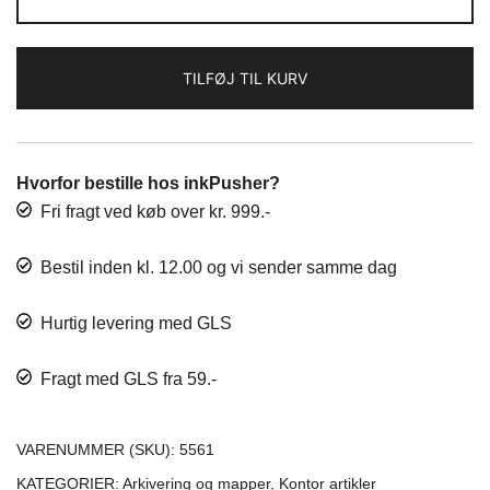
kr. 30,00.
kr. 25,00.
Mini,
harmonika
fold
TILFØJ TIL KURV
antal
Hvorfor bestille hos inkPusher?
Fri fragt ved køb over kr. 999.-
Bestil inden kl. 12.00 og vi sender samme dag
Hurtig levering med GLS
Fragt med GLS fra 59.-
VARENUMMER (SKU):
5561
KATEGORIER:
Arkivering og mapper
,
Kontor artikler