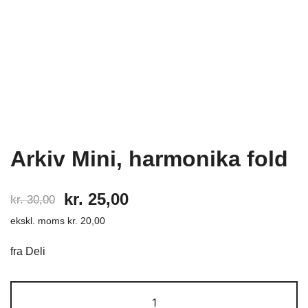
Arkiv Mini, harmonika fold
Den
Den
kr.
25,00
kr.
30,00
ekskl. moms
kr.
20,00
oprindelige
aktuelle
pris
pris
fra Deli
var:
er:
Arkiv