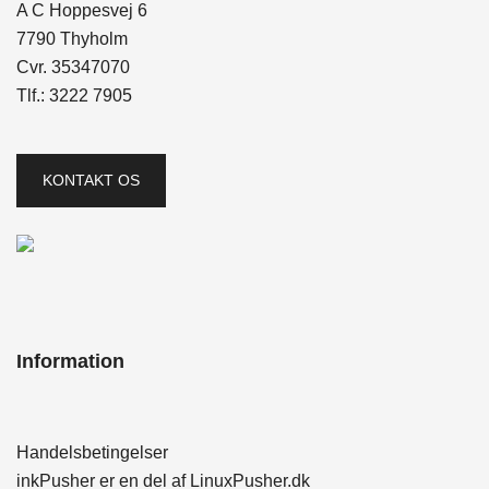
A C Hoppesvej 6
7790 Thyholm
Cvr. 35347070
Tlf.:
3222 7905
KONTAKT OS
Information
Handelsbetingelser
inkPusher er en del af
LinuxPusher.dk