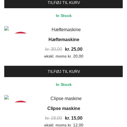
var:
er:
TILFØJ TIL KURV
kr. 21,00.
kr. 17,50.
In Stock
Hæftemaskine
17%
Den
Den
kr.
30,00
kr.
25,00
ekskl. moms
oprindelige
kr.
20,00
aktuelle
pris
pris
var:
er:
TILFØJ TIL KURV
kr. 30,00.
kr. 25,00.
In Stock
Clipse maskine
17%
Den
Den
kr.
18,00
kr.
15,00
ekskl. moms
oprindelige
kr.
12,00
aktuelle