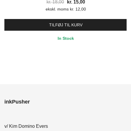
Den
Den
kr.
18,00
kr.
15,00
ekskl. moms
oprindelige
kr.
12,00
aktuelle
pris
pris
var:
er:
TILFØJ TIL KURV
kr. 18,00.
kr. 15,00.
In Stock
inkPusher
v/ Kim Domino Evers