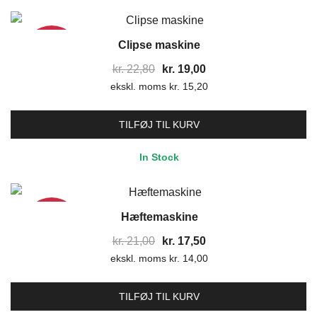
Clipse maskine
17%
Den
Den
kr.
22,80
kr.
19,00
ekskl. moms
oprindelige
kr.
15,20
aktuelle
pris
pris
var:
er:
TILFØJ TIL KURV
kr. 22,80.
kr. 19,00.
In Stock
Hæftemaskine
17%
Den
Den
kr.
21,00
kr.
17,50
ekskl. moms
oprindelige
kr.
14,00
aktuelle
pris
pris
var:
er:
TILFØJ TIL KURV
kr. 21,00.
kr. 17,50.