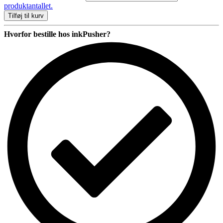
kasse
produktantallet.
Eco
Tilføj til kurv
80/100mm
front
Hvorfor bestille hos inkPusher?
åbnet
antal