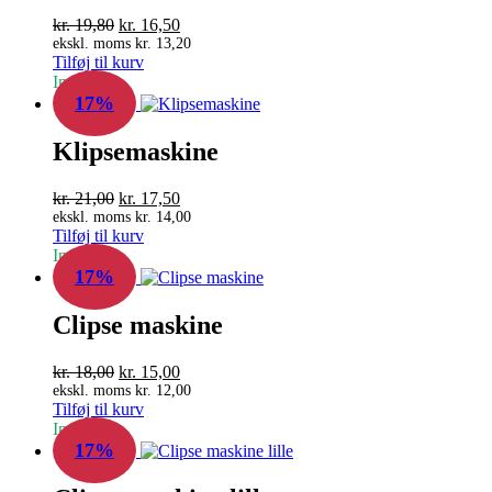
Den
Den
kr.
19,80
kr.
16,50
oprindelige
aktuelle
ekskl. moms
kr.
13,20
Tilføj til kurv
pris
pris
In Stock
var:
er:
17%
kr. 19,80.
kr. 16,50.
Klipsemaskine
Den
Den
kr.
21,00
kr.
17,50
oprindelige
aktuelle
ekskl. moms
kr.
14,00
Tilføj til kurv
pris
pris
In Stock
var:
er:
17%
kr. 21,00.
kr. 17,50.
Clipse maskine
Den
Den
kr.
18,00
kr.
15,00
oprindelige
aktuelle
ekskl. moms
kr.
12,00
Tilføj til kurv
pris
pris
In Stock
var:
er:
17%
kr. 18,00.
kr. 15,00.