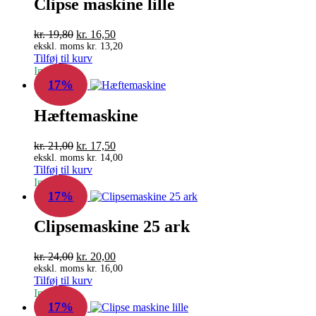
Clipse maskine lille
Den
Den
kr.
19,80
kr.
16,50
oprindelige
aktuelle
ekskl. moms
kr.
13,20
Tilføj til kurv
pris
pris
In Stock
var:
er:
17%
kr. 19,80.
kr. 16,50.
Hæftemaskine
Den
Den
kr.
21,00
kr.
17,50
oprindelige
aktuelle
ekskl. moms
kr.
14,00
Tilføj til kurv
pris
pris
In Stock
var:
er:
17%
kr. 21,00.
kr. 17,50.
Clipsemaskine 25 ark
Den
Den
kr.
24,00
kr.
20,00
oprindelige
aktuelle
ekskl. moms
kr.
16,00
Tilføj til kurv
pris
pris
In Stock
var:
er:
17%
kr. 24,00.
kr. 20,00.