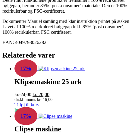
Dette fuldt funktionelle produkt er fremstillet i 100% recirkuleret
bølgepap, herunder 85% ‘post-consumer’ materiale. Den er 100%
recirkulerbar og FSC-certificeret.
Dokumenter Manuel samling med klar instruktion printet på æsken
Lavet af 100% recirkuleret bølgepap inkl. 85% ‘post consumer’,
100% recirkulerbar, FSC certifiseret.
EAN: 4049793026282
Relaterede varer
17%
Klipsemaskine 25 ark
Den
Den
kr.
24,00
kr.
20,00
oprindelige
aktuelle
ekskl. moms
kr.
16,00
Tilføj til kurv
pris
pris
In Stock
var:
er:
17%
kr. 24,00.
kr. 20,00.
Clipse maskine