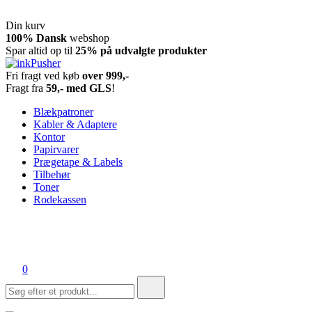
Din kurv
Spring
100% Dansk
webshop
til
Spar altid op til
25% på udvalgte produkter
indhold
Fri fragt ved køb
over 999,-
inkPusher
Leverandør af blækpatroner, kontor artikler og meget mere
Fragt fra
59,- med GLS
!
Blækpatroner
Kabler & Adaptere
Kontor
Papirvarer
Prægetape & Labels
Tilbehør
Toner
Rodekassen
0
Søg
efter: