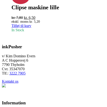
Clipse maskine lille
Den
Den
kr.
7,80
kr.
6,50
oprindelige
aktuelle
ekskl. moms
kr.
5,20
Tilføj til kurv
pris
pris
In Stock
var:
er:
kr. 7,80.
kr. 6,50.
inkPusher
v/ Kim Domino Evers
A C Hoppesvej 6
7790 Thyholm
Cvr. 35347070
Tlf.:
3222 7905
Kontakt os
Information