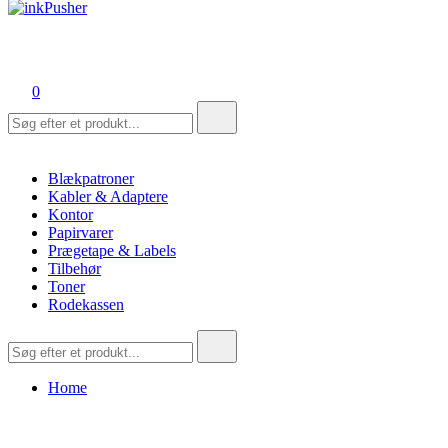
inkPusher
Leverandør af blækpatroner, kontor artikler og meget mere
0
Søg
efter:
Blækpatroner
Kabler & Adaptere
Kontor
Papirvarer
Prægetape & Labels
Tilbehør
Toner
Rodekassen
Søg
efter:
Home