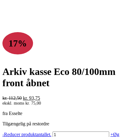
17%
Arkiv kasse Eco 80/100mm
front åbnet
Den
Den
kr.
112,50
kr.
93,75
oprindelige
aktuelle
ekskl. moms
kr.
75,00
pris
pris
fra Esselte
var:
er:
kr. 112,50.
kr. 93,75.
Tilgængelig på restordre
Arkiv
-
Reducer produktantallet.
+
Øg